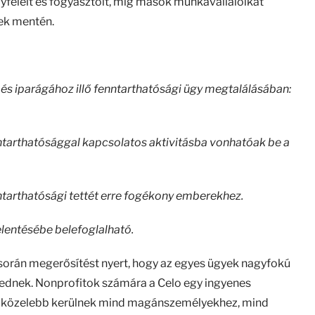
feleit és fogyasztóit, míg mások munkavállalóikat
kek mentén.
z és iparágához illő fenntarthatósági ügy megtalálásában:
nntarthatósággal kapcsolatos aktivitásba vonhatóak be a
nntarthatósági tettét erre fogékony emberekhez.
elentésébe belefoglalható.
k során megerősítést nyert, hogy az egyes ügyek nagyfokú
vednek. Nonprofitok számára a Celo egy ingyenes
álva közelebb kerülnek mind magánszemélyekhez, mind