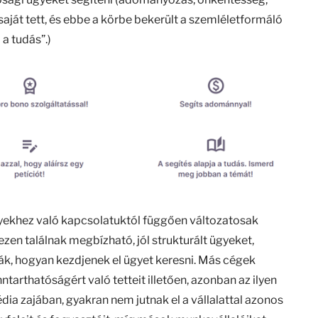
 saját tett, és ebbe a körbe bekerült a szemléletformáló
 a tudás”.)
gyekhez való kapcsolatuktól függően változatosak
zen találnak megbízható, jól strukturált ügyeket,
k, hogyan kezdjenek el ügyet keresni. Más cégek
ntarthatóságért való tetteit illetően, azonban az ilyen
édia zajában, gyakran nem jutnak el a vállalattal azonos