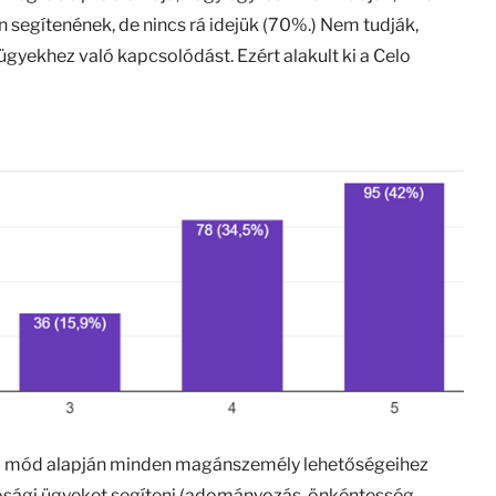
 segítenének, de nincs rá idejük (70%.) Nem tudják,
gyekhez való kapcsolódást. Ezért alakult ki a Celo
ési mód alapján minden magánszemély lehetőségeihez
tósági ügyeket segíteni (adományozás, önkéntesség,