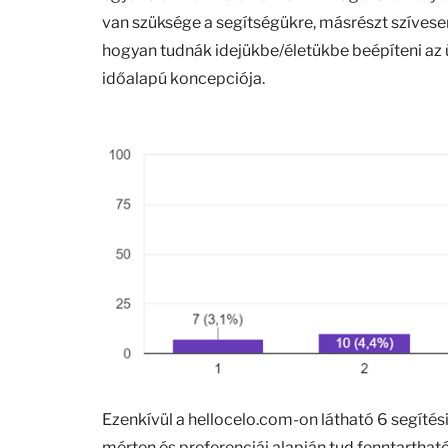
van szüksége a segítségükre, másrészt szívesen
hogyan tudnák idejükbe/életükbe beépíteni az ü
időalapú koncepciója.
Ezenkívül a hellocelo.com-on látható 6 segít
mérten és preferenciái alapján tud fenntartha