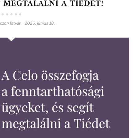
T MEGTALÁLNI A TIÉDET!
czon István
2026. június 18.
-