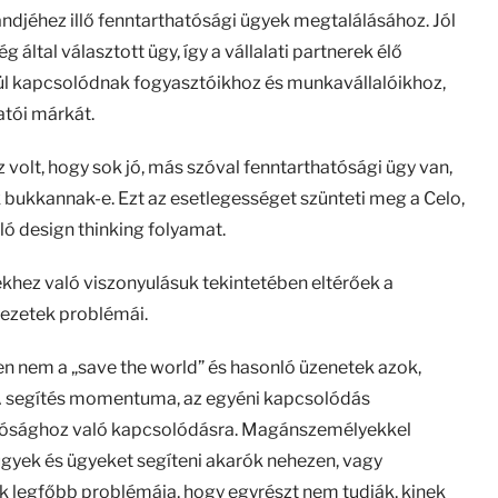
andjéhez illő fenntarthatósági ügyek megtalálásához. Jól
 által választott ügy, így a vállalati partnerek élő
nül kapcsolódnak fogyasztóikhoz és munkavállalóikhoz,
atói márkát.
az volt, hogy sok jó, más szóval fenntarthatósági ügy van,
k bukkannak-e. Ezt az esetlegességet szünteti meg a Celo,
jló design thinking folyamat.
khez való viszonyulásuk tekintetében eltérőek a
vezetek problémái.
n nem a „save the world” és hasonló üzenetek azok,
 A segítés momentuma, az egyéni kapcsolódás
atósághoz való kapcsolódásra. Magánszemélyekkel
ügyek és ügyeket segíteni akarók nehezen, vagy
 legfőbb problémája, hogy egyrészt nem tudják, kinek