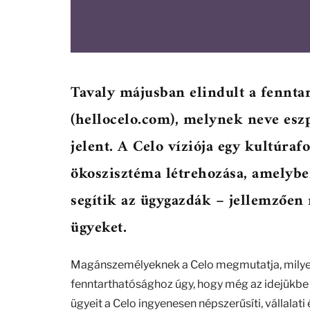
Tavaly májusban elindult a fennta
(hellocelo.com), melynek neve esz
jelent. A Celo víziója egy kultúra
ökoszisztéma létrehozása, amelyb
segítik az ügygazdák – jellemzően 
ügyeket.
Magánszemélyeknek a Celo megmutatja, milye
fenntarthatósághoz úgy, hogy még az idejükbe i
ügyeit a Celo ingyenesen népszerűsíti, vállala