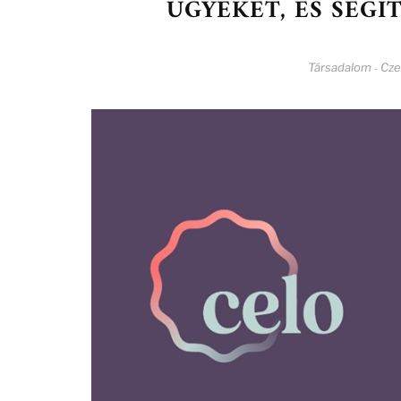
ÜGYEKET, ÉS SEGÍ
Társadalom
Cze
-