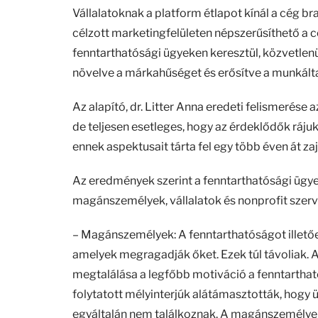
Vállalatoknak a platform étlapot kínál a cég br
célzott marketingfelületen népszerűsíthető a cég
fenntarthatósági ügyeken keresztül, közvetle
növelve a márkahűséget és erősítve a munkált
Az alapító, dr. Litter Anna eredeti felismerése 
de teljesen esetleges, hogy az érdeklődők ráju
ennek aspektusait tárta fel egy több éven át za
Az eredmények szerint a fenntarthatósági ügye
magánszemélyek, vállalatok és nonprofit szer
– Magánszemélyek: A fenntarthatóságot illetőe
amelyek megragadják őket. Ezek túl távoliak.
megtalálása a legfőbb motiváció a fenntarth
folytatott mélyinterjúk alátámasztották, hogy 
egyáltalán nem találkoznak. A magánszemélyek