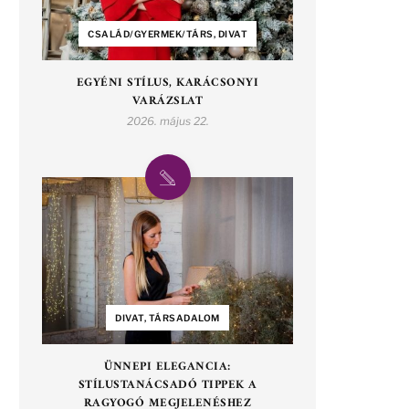
CSALÁD/GYERMEK/TÁRS, DIVAT
EGYÉNI STÍLUS, KARÁCSONYI
VARÁZSLAT
2026. május 22.
DIVAT, TÁRSADALOM
ÜNNEPI ELEGANCIA:
STÍLUSTANÁCSADÓ TIPPEK A
RAGYOGÓ MEGJELENÉSHEZ