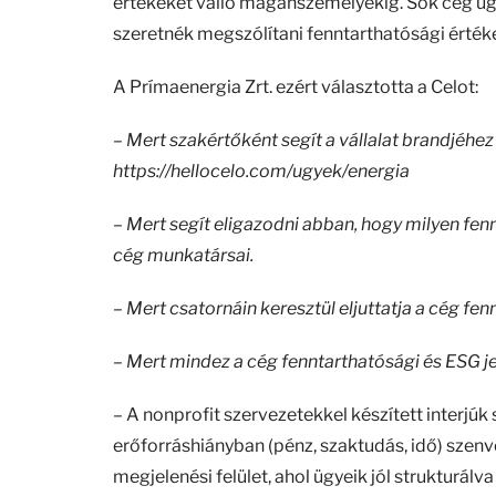
értékeket valló magánszemélyekig. Sok cég ügy
szeretnék megszólítani fenntarthatósági érté
A Prímaenergia Zrt. ezért választotta a Celot:
– Mert szakértőként segít a vállalat brandjéhe
https://hellocelo.com/ugyek/energia
– Mert segít eligazodni abban, hogy milyen fe
cég munkatársai.
– Mert csatornáin keresztül eljuttatja a cég fe
– Mert mindez a cég fenntarthatósági és ESG j
– A nonprofit szervezetekkel készített interjú
erőforráshiányban (pénz, szaktudás, idő) szen
megjelenési felület, ahol ügyeik jól struktur