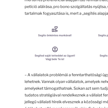
petíció aláírása, pro bono szolgáltatás nyújtsa,
tartalmak fogyasztása is, mert a „segítés alapja
– A vállalatok problémái a fenntarthatósági ü
lehetnek. Vannak olyan vállalatok, amelyek nehe
amelyeket támogathatnak. Sokan azt sem tudjá
tudatos stratégiával rendelkeznek a vállalat fen
jellegű vállalati híreik elvesznek a közösségi m