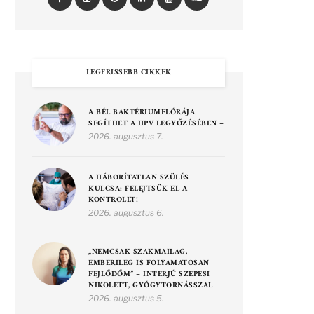
LEGFRISSEBB CIKKEK
A BÉL BAKTÉRIUMFLÓRÁJA
SEGÍTHET A HPV LEGYŐZÉSÉBEN –
2026. augusztus 7.
A HÁBORÍTATLAN SZÜLÉS
KULCSA: FELEJTSÜK EL A
KONTROLLT!
2026. augusztus 6.
„NEMCSAK SZAKMAILAG,
EMBERILEG IS FOLYAMATOSAN
FEJLŐDŐM” – INTERJÚ SZEPESI
NIKOLETT, GYÓGYTORNÁSSZAL
2026. augusztus 5.