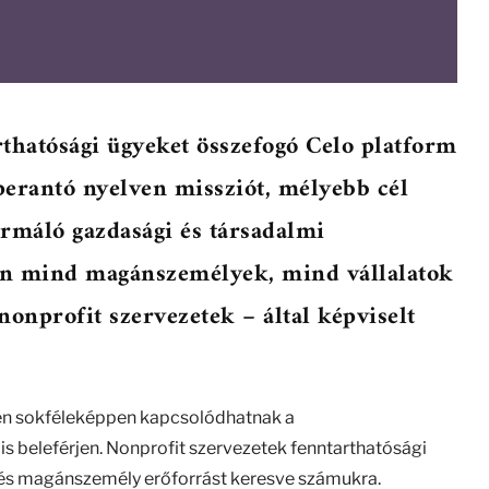
rthatósági ügyeket összefogó Celo platform
perantó nyelven missziót, mélyebb cél
formáló gazdasági és társadalmi
en mind magánszemélyek, mind vállalatok
nonprofit szervezetek – által képviselt
n sokféleképpen kapcsolódhatnak a
s beleférjen. Nonprofit szervezetek fenntarthatósági
ti és magánszemély erőforrást keresve számukra.