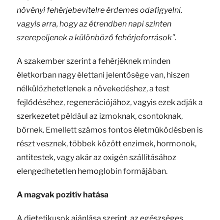
növényi fehérjebevitelre érdemes odafigyelni,
vagyis arra, hogy az étrendben napi szinten
szerepeljenek a különböző fehérjeforrások”.
A szakember szerint a fehérjéknek minden
életkorban nagy élettani jelentősége van, hiszen
nélkülözhetetlenek a növekedéshez, a test
fejlődéséhez, regenerációjához, vagyis ezek adják a
szerkezetet például az izmoknak, csontoknak,
bőrnek. Emellett számos fontos életműködésben is
részt vesznek, többek között enzimek, hormonok,
antitestek, vagy akár az oxigén szállításához
elengedhetetlen hemoglobin formájában.
A magvak pozitív hatása
A dietetikusok ajánlása szerint, az egészséges