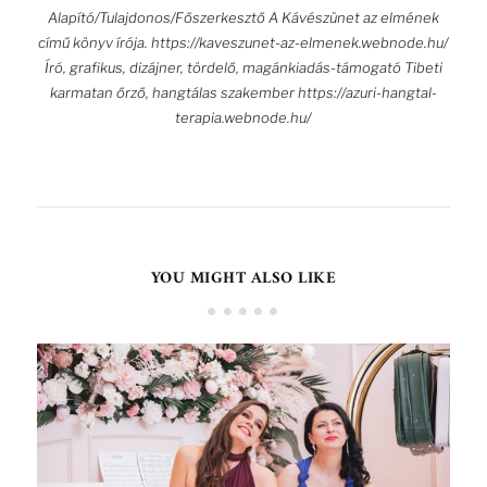
Alapító/Tulajdonos/Főszerkesztő A Kávészünet az elmének
című könyv írója. https://kaveszunet-az-elmenek.webnode.hu/
Író, grafikus, dizájner, tördelő, magánkiadás-támogató Tibeti
karmatan őrző, hangtálas szakember https://azuri-hangtal-
terapia.webnode.hu/
YOU MIGHT ALSO LIKE