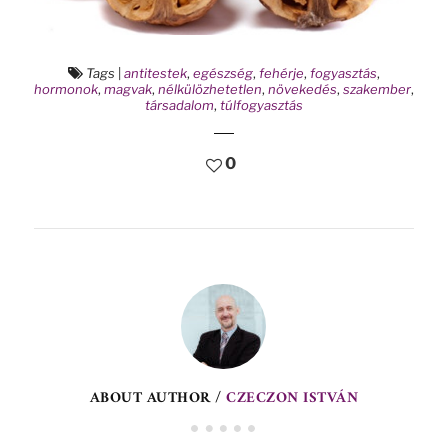
Tags
|
antitestek
,
egészség
,
fehérje
,
fogyasztás
,
hormonok
,
magvak
,
nélkülözhetetlen
,
növekedés
,
szakember
,
társadalom
,
túlfogyasztás
0
ABOUT AUTHOR /
CZECZON ISTVÁN