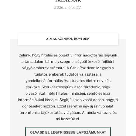
TALÁLNAK
2026. május 27.
A MAGAZINRÓL RÖVIDEN
Célunk, hogy hiteles és objektív információforrás legyünk
a társadalom bármely szegmenségből érkező, fejlődni
vágyó emberek számára. A Csak Pozitívan Magazin a
tudatos emberek tudatos választása, a
gondolkodásformálás és a tudatos életre nevelés
eszköze. Szerkesztőségünk azon fáradozik, hogy
olvasóinkat mély, hiteles, minőségi, segítő és igaz
információkkal lássa el. Segítjük az olvasót abban, hogy jó
döntéseket hozzon. Ezzel szeretne egy új színvonalat
teremteni a tájékoztatás világában. A média változik, és
mi kezdtük el.
OLVASD EL LEGFRISSEBB LAPSZÁMUNKAT