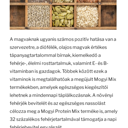
A magvaknak ugyanis számos pozitív hatása van a
szervezetre, a diófélék, olajos magvak értékes
tápanyagtartalommal bírnak, kiemelkedő a
fehérje-, élelmi rosttartalmuk, valamint E- és B-
vitaminban is gazdagok. Többek között ezek a
vitaminok is megtalálhatóak a megújult Mogyi Mix
termékekben, amelyek egészséges kiegészítői
lehetnek a mindennapi táplálkozásnak. A növényi
fehérjék bevitelét és az egészséges nassolást
célozza meg a Mogyi Protein Mix terméke is, amely
32 százalékos fehérjetartalmával támogatja a napi
fehérjebevitel egy részét.