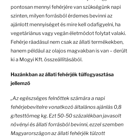
pontosan mennyi fehérjére van szükségünk napi
szinten, milyen forrásból érdemes bevinni az
ajánlott mennyiséget és mire kell odafigyelni, ha
vegetáriánus vagy vegán életmódot folytat valaki.
Fehérje ráadásul nem csak az állati termékekben,
hanem például az olajos magvakban is van – derült
ki a Mogyi Kft. összeállításából.
Hazánkban az állati fehérjék túlfogyasztása
jellemző
„Az egészséges felnőttek számára a napi
fehérjebevitelre vonatkozó általános ajánlás 0,8
g/testtömeg kg. Ezt 50-50 százalékban javasolt
növényi és állati forrásból bevinni, ezzel szemben
Magyarországon az állati fehérjék túlzott