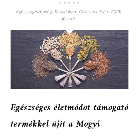
Egészség/szépség
,
Társadalom
Czeczon István
2026.
-
-
július 8.
Egészséges életmódot támogató
termékkel újít a Mogyi