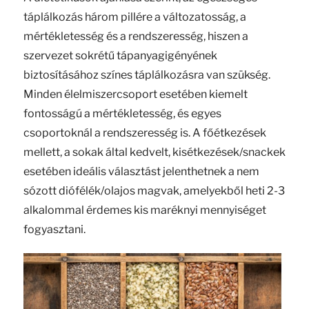
táplálkozás három pillére a változatosság, a
mértékletesség és a rendszeresség, hiszen a
szervezet sokrétű tápanyagigényének
biztosításához színes táplálkozásra van szükség.
Minden élelmiszercsoport esetében kiemelt
fontosságú a mértékletesség, és egyes
csoportoknál a rendszeresség is. A főétkezések
mellett, a sokak által kedvelt, kisétkezések/snackek
esetében ideális választást jelenthetnek a nem
sózott diófélék/olajos magvak, amelyekből heti 2-3
alkalommal érdemes kis maréknyi mennyiséget
fogyasztani.