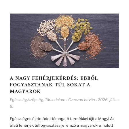
A NAGY FEHÉRJEKÉRDÉS: EBBŐL
FOGYASZTANAK TÚL SOKAT A
MAGYAROK
Egészség/szépség
,
Társadalom
Czeczon István
2026. július
-
-
8.
Egészséges életmódot támogató termékkel újít a Mogyi Az
állati fehérjék túlfogyasztása jellemző a magyarokra, holott