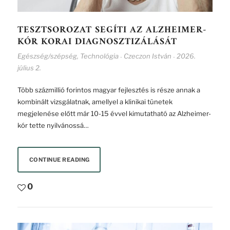
TESZTSOROZAT SEGÍTI AZ ALZHEIMER-
KÓR KORAI DIAGNOSZTIZÁLÁSÁT
Egészség/szépség
,
Technológia
Czeczon István
2026.
-
-
július 2.
Több százmillió forintos magyar fejlesztés is része annak a
kombinált vizsgálatnak, amellyel a klinikai tünetek
megjelenése előtt már 10-15 évvel kimutatható az Alzheimer-
kór tette nyilvánossá…
CONTINUE READING
0