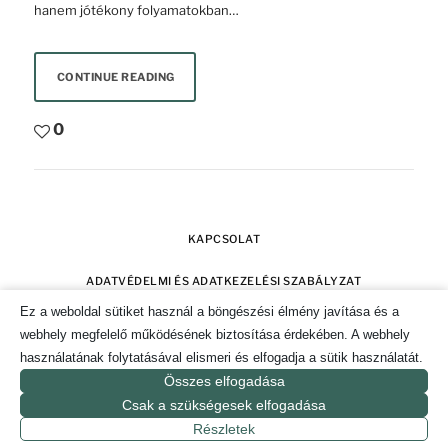
hanem jótékony folyamatokban…
CONTINUE READING
0
KAPCSOLAT
ADATVÉDELMI ÉS ADATKEZELÉSI SZABÁLYZAT
Ez a weboldal sütiket használ a böngészési élmény javítása és a
SZERZŐI JOGOK
IMPRESSZUM
webhely megfelelő működésének biztosítása érdekében. A webhely
használatának folytatásával elismeri és elfogadja a sütik használatát.
SÜTI TÁJÉKOZTATÓ ÉS HOZZÁJÁRULÁS KEZELÉSE
Összes elfogadása
Csak a szükségesek elfogadása
© 2019-2026. CSAK POZITÍVAN MAGAZIN.
Részletek