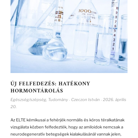
ÚJ FELFEDEZÉS: HATÉKONY
HORMONTÁROLÁS
Egészség/szépség
,
Tudomány
Czeczon István
2026. április
-
-
20.
Az ELTE kémikusai a fehérjék normális és kóros téralkatának
vizsgálata közben felfedezték, hogy az amiloidok nemcsak a
neurodegeneratív betegségek kialakulásánál vannak jelen,