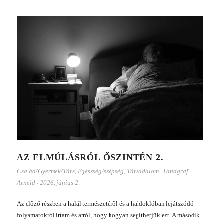
AZ ELMÚLÁSRÓL ŐSZINTÉN 2.
Család/Gyermek/Társ
,
Egészség/szépség
,
Társadalom
Landgraf
-
Arnold
2026. június 2.
-
Az előző részben a halál természetéről és a haldoklóban lejátszódó
folyamatokról írtam és arról, hogy hogyan segíthetjük ezt. A második