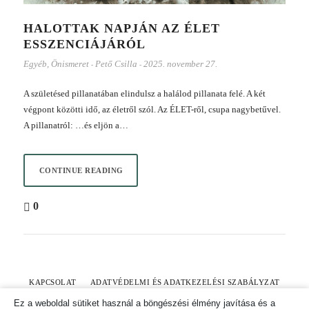
HALOTTAK NAPJÁN AZ ÉLET
ESSZENCIÁJÁRÓL
Egyéb
,
Önismeret
Pető Csilla
2025. november 27.
-
-
A születésed pillanatában elindulsz a halálod pillanata felé. A két
végpont közötti idő, az életről szól. Az ÉLET-ről, csupa nagybetűvel.
A pillanatról: …és eljön a…
CONTINUE READING
0
KAPCSOLAT
ADATVÉDELMI ÉS ADATKEZELÉSI SZABÁLYZAT
Ez a weboldal sütiket használ a böngészési élmény javítása és a