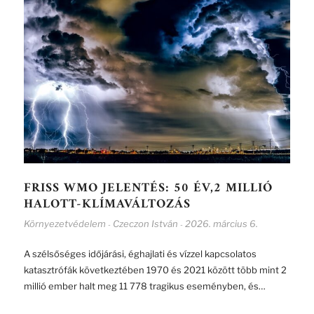
FRISS WMO JELENTÉS: 50 ÉV,2 MILLIÓ
HALOTT-KLÍMAVÁLTOZÁS
Környezetvédelem
Czeczon István
2026. március 6.
-
-
A szélsőséges időjárási, éghajlati és vízzel kapcsolatos
katasztrófák következtében 1970 és 2021 között több mint 2
millió ember halt meg 11 778 tragikus eseményben, és…