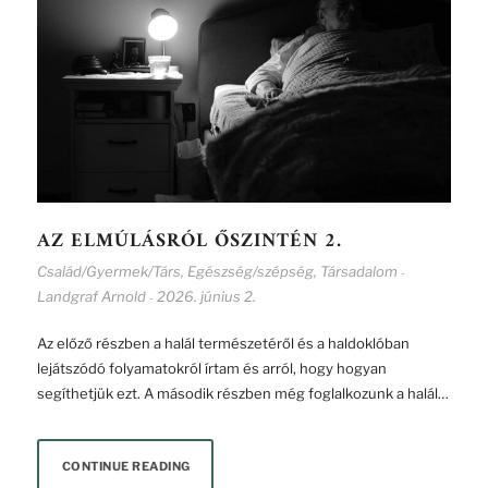
AZ ELMÚLÁSRÓL ŐSZINTÉN 2.
Család/Gyermek/Társ
,
Egészség/szépség
,
Társadalom
-
Landgraf Arnold
2026. június 2.
-
Az előző részben a halál természetéről és a haldoklóban
lejátszódó folyamatokról írtam és arról, hogy hogyan
segíthetjük ezt. A második részben még foglalkozunk a halál…
CONTINUE READING