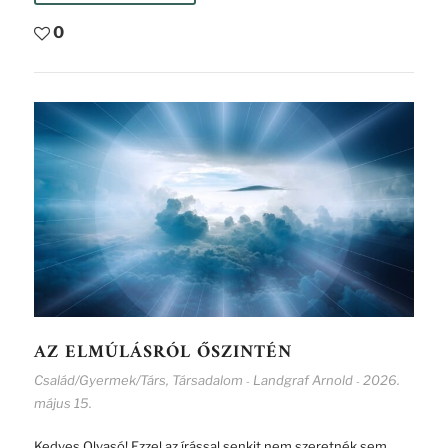
0
AZ ELMÚLÁSRÓL ŐSZINTÉN
Család/Gyermek/Társ
,
Társadalom
Landgraf Arnold
2026.
-
-
május 15.
Kedves Olvasó! Ezzel az írással senkit nem szeretnék sem