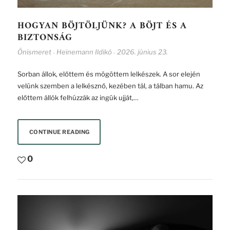
HOGYAN BÖJTÖLJÜNK? A BÖJT ÉS A
BIZTONSÁG
Önismeret
Heinemann Ildikó
2026. június 23.
-
-
Sorban állok, előttem és mögöttem lelkészek. A sor elején
velünk szemben a lelkésznő, kezében tál, a tálban hamu. Az
előttem állók felhúzzák az ingük ujját,…
CONTINUE READING
0