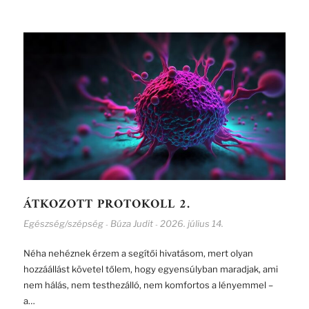
ÁTKOZOTT PROTOKOLL 2.
Egészség/szépség
Búza Judit
2026. július 14.
-
-
Néha nehéznek érzem a segítői hivatásom, mert olyan
hozzáállást követel tőlem, hogy egyensúlyban maradjak, ami
nem hálás, nem testhezálló, nem komfortos a lényemmel –
a…