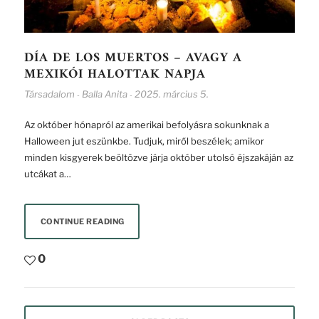
DÍA DE LOS MUERTOS – AVAGY A
MEXIKÓI HALOTTAK NAPJA
Társadalom
Balla Anita
2025. március 5.
-
-
Az október hónapról az amerikai befolyásra sokunknak a
Halloween jut eszünkbe. Tudjuk, miről beszélek; amikor
minden kisgyerek beöltözve járja október utolsó éjszakáján az
utcákat a…
CONTINUE READING
0