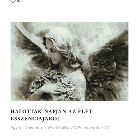
3
HALOTTAK NAPJÁN AZ ÉLET
ESSZENCIÁJÁRÓL
Egyéb
,
Önismeret
Pető Csilla
2025. november 27.
-
-