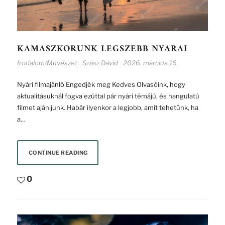
KAMASZKORUNK LEGSZEBB NYARAI
Irodalom/Művészet
Szász Dávid
2026. március 16.
-
-
Nyári filmajánló Engedjék meg Kedves Olvasóink, hogy
aktualitásuknál fogva ezúttal pár nyári témájú, és hangulatú
filmet ajánljunk. Habár ilyenkor a legjobb, amit tehetünk, ha
a…
CONTINUE READING
0