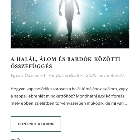
A HALÁL, ÁLOM ÉS BARDÓK KÖZÖTTI
ÖSSZEFÜGGÉS
Egyéb
,
Önismeret
Fényhalmi Beatrix
2025. november 27.
-
-
Hogyan kapcsolódik szorosan a halál témájához az álom, vagy
a nappali ébrenlét mindkettőhöz? Mondhatni egy körforgás,
mely ebben az életben törvényszerűen működik, de mi van…
CONTINUE READING