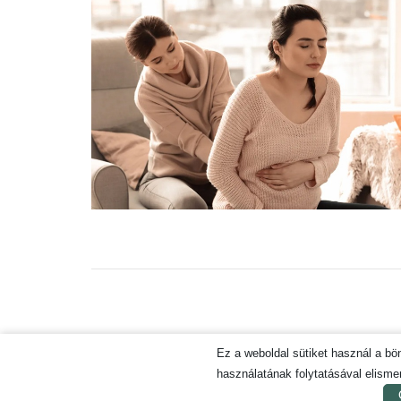
KAPCSOLAT
ADATVÉDELMI ÉS AD
Ez a weboldal sütiket használ a b
használatának folytatásával elismer