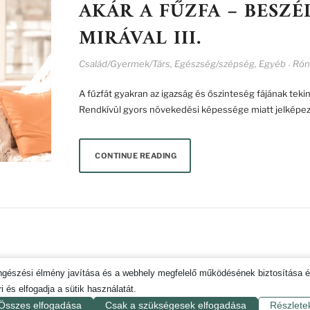
AKÁR A FŰZFA – BESZ
MIRÁVAL III.
Család/Gyermek/Társ
,
Egészség/szépség
,
Egyéb
Róna
-
A fűzfát gyakran az igazság és őszinteség fájának tekinti
Rendkívül gyors növekedési képessége miatt jelképez
CONTINUE READING
ATKEZELÉSI SZABÁLYZAT
SZERZŐI JOGOK
IMPRESSZUM
SÜTI TÁJÉK
öngészési élmény javítása és a webhely megfelelő működésének biztosítása 
i és elfogadja a sütik használatát.
© 2019-2026. CSAK POZITÍVAN MAGAZIN.
Összes elfogadása
Csak a szükségesek elfogadása
Részlete