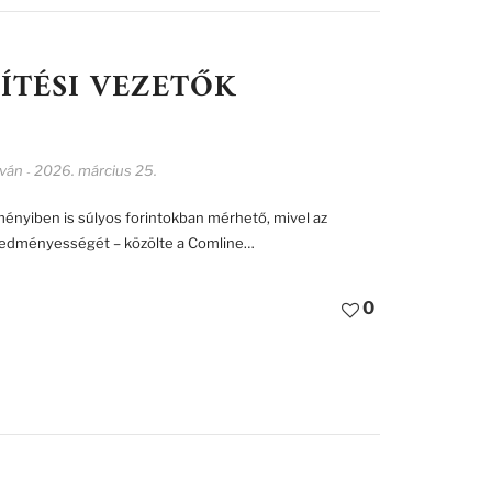
ÍTÉSI VEZETŐK
tván
2026. március 25.
-
dményiben is súlyos forintokban mérhető, mivel az
 eredményességét – közölte a Comline…
0