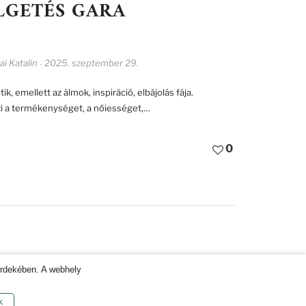
ÉLGETÉS GARA
i Katalin
2025. szeptember 29.
-
k, emellett az álmok, inspiráció, elbájolás fája.
i a termékenységet, a nőiességet,…
0
OZTATÓ ÉS HOZZÁJÁRULÁS KEZELÉSE
érdekében. A webhely
k