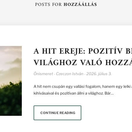
POSTS FOR
HOZZÁÁLLÁS
A HIT EREJE: POZITÍV 
VILÁGHOZ VALÓ HOZZ
Önismeret
Czeczon István
2026. július 3.
-
-
A hit nem csupán egy vallási fogalom, hanem egy lelki
kihívásaival és pozitívan állni a világhoz. Bár…
CONTINUE READING