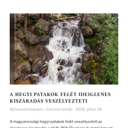
A HEGYI PATAKOK FELÉT IDEIGLENES
KISZÁRADÁS VESZÉLYEZTETI
Környezetvédelem
Czeczon István
2026. július 28.
-
-
A magyarországi hegyi patakok felét veszélyezteti az