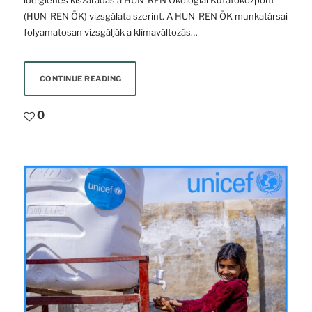
ideiglenes kiszáradás a HUN-REN Ökológiai Kutatóközpont
(HUN-REN ÖK) vizsgálata szerint. A HUN-REN ÖK munkatársai
folyamatosan vizsgálják a klímaváltozás…
CONTINUE READING
0