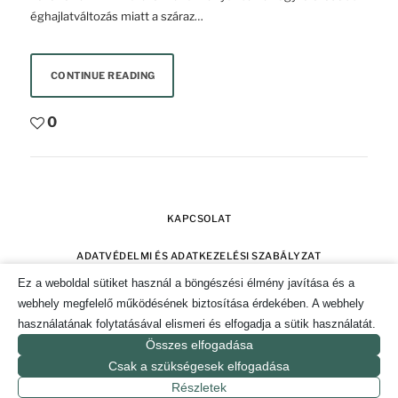
éghajlatváltozás miatt a száraz…
CONTINUE READING
0
KAPCSOLAT
ADATVÉDELMI ÉS ADATKEZELÉSI SZABÁLYZAT
Ez a weboldal sütiket használ a böngészési élmény javítása és a
SZERZŐI JOGOK
IMPRESSZUM
webhely megfelelő működésének biztosítása érdekében. A webhely
használatának folytatásával elismeri és elfogadja a sütik használatát.
SÜTI TÁJÉKOZTATÓ ÉS HOZZÁJÁRULÁS KEZELÉSE
Összes elfogadása
Csak a szükségesek elfogadása
© 2019-2026. CSAK POZITÍVAN MAGAZIN.
Részletek