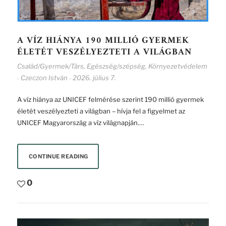
A VÍZ HIÁNYA 190 MILLIÓ GYERMEK
ÉLETÉT VESZÉLYEZTETI A VILÁGBAN
Család/Gyermek/Társ
,
Egészség/szépség
,
Környezetvédelem
Czeczon István
2026. július 7.
-
-
A víz hiánya az UNICEF felmérése szerint 190 millió gyermek
életét veszélyezteti a világban – hívja fel a figyelmet az
UNICEF Magyarország a víz világnapján.…
CONTINUE READING
0