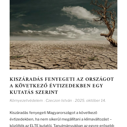
KISZÁRADÁS FENYEGETI AZ ORSZÁGOT
A KÖVETKEZŐ ÉVTIZEDEKBEN EGY
KUTATÁS SZERINT
Környezetvédelem
Czeczon István
2025. október 14.
-
-
Kiszáradás fenyegeti Magyarországot a következő
évtizedekben, ha nem sikerül megállítani a klímaváltozást –
közölték az ELTE kutatói. Tanulmányukban az egyre erősebb