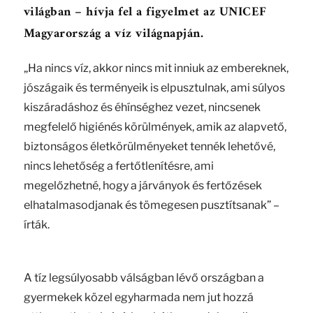
világban – hívja fel a figyelmet az UNICEF
Magyarország a víz világnapján.
„Ha nincs víz, akkor nincs mit inniuk az embereknek,
jószágaik és terményeik is elpusztulnak, ami súlyos
kiszáradáshoz és éhínséghez vezet, nincsenek
megfelelő higiénés körülmények, amik az alapvető,
biztonságos életkörülményeket tennék lehetővé,
nincs lehetőség a fertőtlenítésre, ami
megelőzhetné, hogy a járványok és fertőzések
elhatalmasodjanak és tömegesen pusztítsanak” –
írták.
A tíz legsúlyosabb válságban lévő országban a
gyermekek közel egyharmada nem jut hozzá