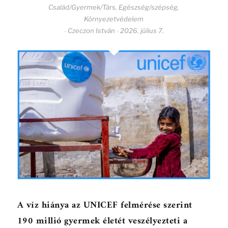
Család/Gyermek/Társ
,
Egészség/szépség
,
Környezetvédelem
Czeczon István
2026. július 7.
-
-
A víz hiánya az UNICEF felmérése szerint
190 millió gyermek életét veszélyezteti a