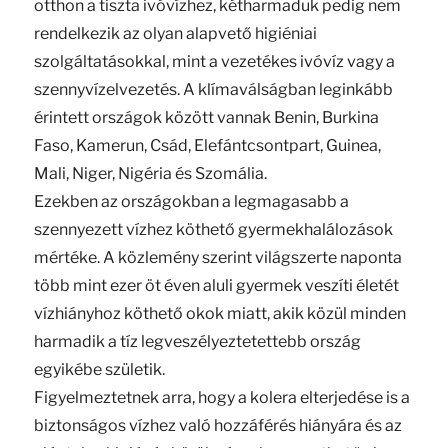
otthon a tiszta ivóvízhez, kétharmaduk pedig nem
rendelkezik az olyan alapvető higiéniai
szolgáltatásokkal, mint a vezetékes ivóvíz vagy a
szennyvízelvezetés. A klímaválságban leginkább
érintett országok között vannak Benin, Burkina
Faso, Kamerun, Csád, Elefántcsontpart, Guinea,
Mali, Niger, Nigéria és Szomália.
Ezekben az országokban a legmagasabb a
szennyezett vízhez köthető gyermekhalálozások
mértéke. A közlemény szerint világszerte naponta
több mint ezer öt éven aluli gyermek veszíti életét
vízhiányhoz köthető okok miatt, akik közül minden
harmadik a tíz legveszélyeztetettebb ország
egyikébe születik.
Figyelmeztetnek arra, hogy a kolera elterjedése is a
biztonságos vízhez való hozzáférés hiányára és az