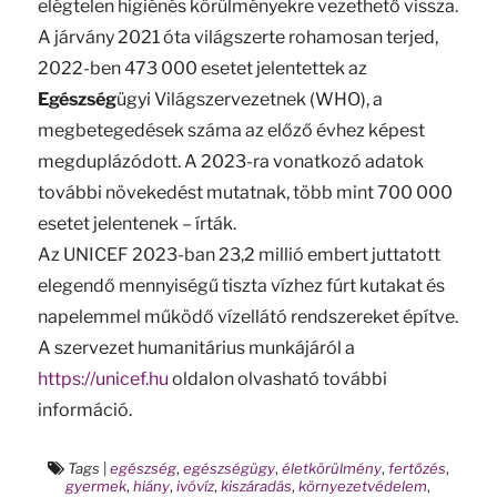
elégtelen higiénés körülményekre vezethető vissza.
A járvány 2021 óta világszerte rohamosan terjed,
2022-ben 473 000 esetet jelentettek az
Egészség
ügyi Világszervezetnek (WHO), a
megbetegedések száma az előző évhez képest
megduplázódott. A 2023-ra vonatkozó adatok
további növekedést mutatnak, több mint 700 000
esetet jelentenek – írták.
Az UNICEF 2023-ban 23,2 millió embert juttatott
elegendő mennyiségű tiszta vízhez fúrt kutakat és
napelemmel működő vízellátó rendszereket építve.
A szervezet humanitárius munkájáról a
https://unicef.hu
oldalon olvasható további
információ.
Tags
|
egészség
,
egészségügy
,
életkörülmény
,
fertőzés
,
gyermek
,
hiány
,
ivóvíz
,
kiszáradás
,
környezetvédelem
,