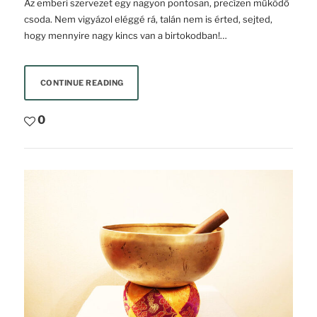
Az emberi szervezet egy nagyon pontosan, precízen működő
csoda. Nem vigyázol eléggé rá, talán nem is érted, sejted,
hogy mennyire nagy kincs van a birtokodban!…
CONTINUE READING
0