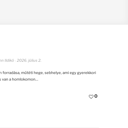
n Ildikó
2026. július 2.
-
yen forradása, műtéti hege, sebhelye, ami egy gyerekkori
 is van a homlokomon…
0