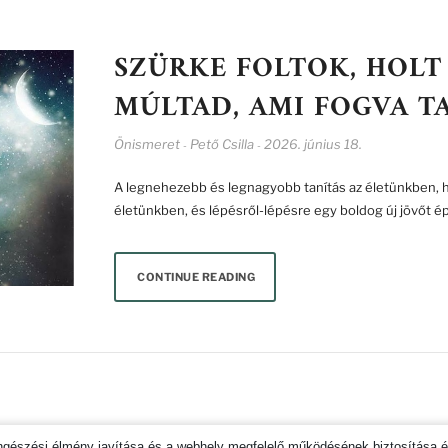
SZÜRKE FOLTOK, HOLT 
MÚLTAD, AMI FOGVA T
Önismeret
Pető Csilla
2026. június 18.
-
-
A legnehezebb és legnagyobb tanítás az életünkben, ho
életünkben, és lépésről-lépésre egy boldog új jövőt ép
CONTINUE READING
ATKEZELÉSI SZABÁLYZAT
SZERZŐI JOGOK
IMPRESSZUM
SÜTI TÁJÉK
öngészési élmény javítása és a webhely megfelelő működésének biztosítása 