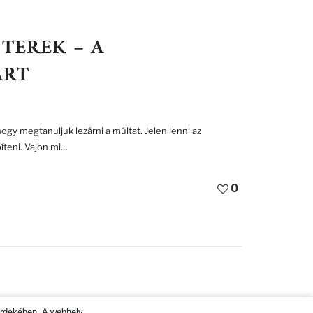
TEREK – A
ART
gy megtanuljuk lezárni a múltat. Jelen lenni az
íteni. Vajon mi…
0
OZTATÓ ÉS HOZZÁJÁRULÁS KEZELÉSE
érdekében. A webhely