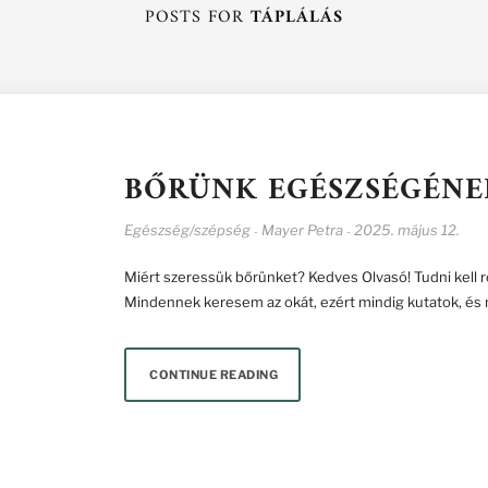
POSTS FOR
TÁPLÁLÁS
BŐRÜNK EGÉSZSÉGÉN
Egészség/szépség
Mayer Petra
2025. május 12.
-
-
Miért szeressük bőrünket? Kedves Olvasó! Tudni kell 
Mindennek keresem az okát, ezért mindig kutatok, és 
CONTINUE READING