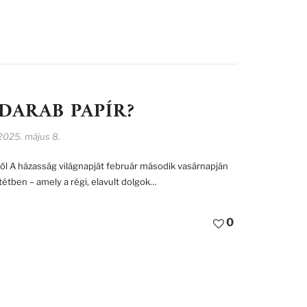
DARAB PAPÍR?
2025. május 8.
ől A házasság világnapját február második vasárnapján
tétben – amely a régi, elavult dolgok…
0