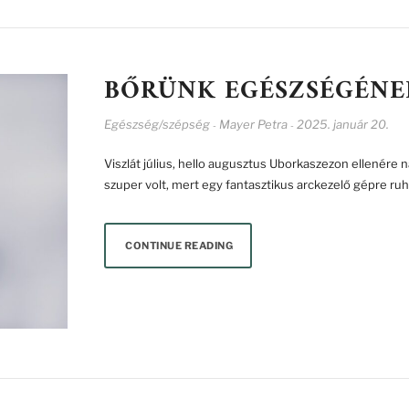
BŐRÜNK EGÉSZSÉGÉN
Egészség/szépség
Mayer Petra
2025. január 20.
-
-
Viszlát július, hello augusztus Uborkaszezon ellenére
szuper volt, mert egy fantasztikus arckezelő gépre ru
CONTINUE READING