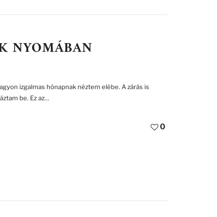
EK NYOMÁBAN
 nagyon izgalmas hónapnak néztem elébe. A zárás is
háztam be. Ez az…
0