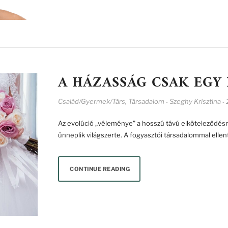
A HÁZASSÁG CSAK EGY 
Család/Gyermek/Társ
,
Társadalom
Szeghy Krisztina
-
-
Az evolúció „véleménye” a hosszú távú elköteleződésr
ünneplik világszerte. A fogyasztói társadalommal ellen
CONTINUE READING