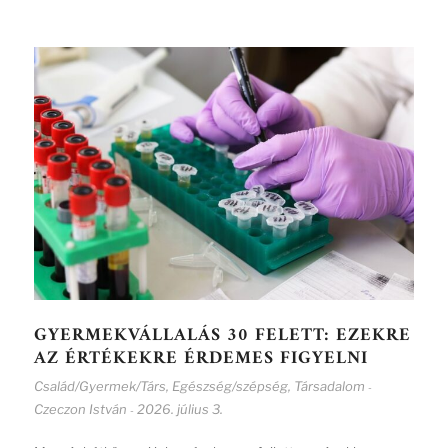
GYERMEKVÁLLALÁS 30 FELETT: EZEKRE
AZ ÉRTÉKEKRE ÉRDEMES FIGYELNI
Család/Gyermek/Társ
,
Egészség/szépség
,
Társadalom
-
Czeczon István
2026. július 3.
-