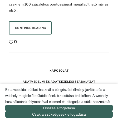
csaknem 100 százalékos pontossággal megállapítható már az
első…
CONTINUE READING
0
KAPCSOLAT
ADATVÉDELMI ÉS ADATKEZELÉSI SZABÁLYZAT
Ez a weboldal sütiket használ a böngészési élmény javítása és a
SZERZŐI JOGOK
IMPRESSZUM
webhely megfelelő működésének biztosítása érdekében. A webhely
használatának folytatásával elismeri és elfogadja a sütik használatát.
SÜTI TÁJÉKOZTATÓ ÉS HOZZÁJÁRULÁS KEZELÉSE
Összes elfogadása
Csak a szükségesek elfogadása
© 2019-2026. CSAK POZITÍVAN MAGAZIN.