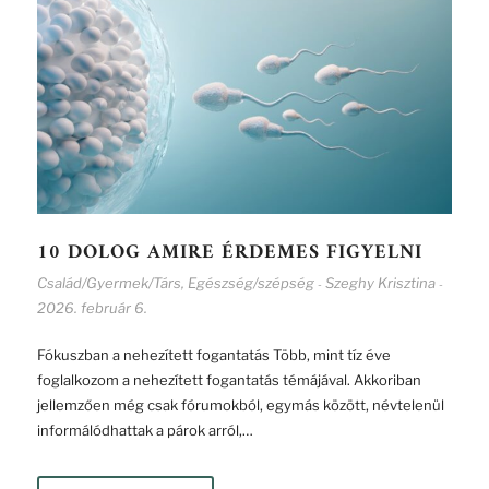
10 DOLOG AMIRE ÉRDEMES FIGYELNI
Család/Gyermek/Társ
,
Egészség/szépség
Szeghy Krisztina
-
-
2026. február 6.
Fókuszban a nehezített fogantatás Több, mint tíz éve
foglalkozom a nehezített fogantatás témájával. Akkoriban
jellemzően még csak fórumokból, egymás között, névtelenül
informálódhattak a párok arról,…