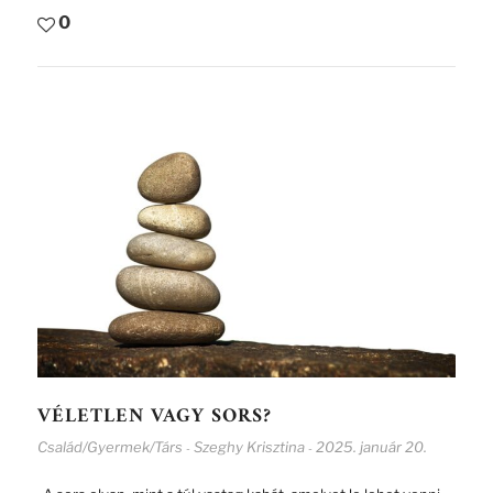
0
VÉLETLEN VAGY SORS?
Család/Gyermek/Társ
Szeghy Krisztina
2025. január 20.
-
-