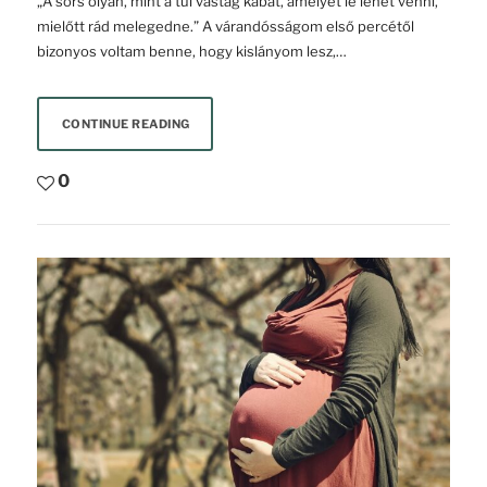
„A sors olyan, mint a túl vastag kabát, amelyet le lehet venni,
mielőtt rád melegedne.” A várandósságom első percétől
bizonyos voltam benne, hogy kislányom lesz,…
CONTINUE READING
0