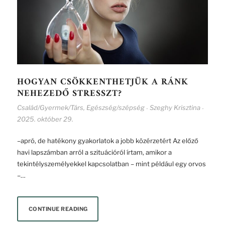
HOGYAN CSÖKKENTHETJÜK A RÁNK
NEHEZEDŐ STRESSZT?
Család/Gyermek/Társ
,
Egészség/szépség
Szeghy Krisztina
-
-
2025. október 29.
–apró, de hatékony gyakorlatok a jobb közérzetért Az előző
havi lapszámban arról a szituációról írtam, amikor a
tekintélyszemélyekkel kapcsolatban – mint például egy orvos
–…
CONTINUE READING