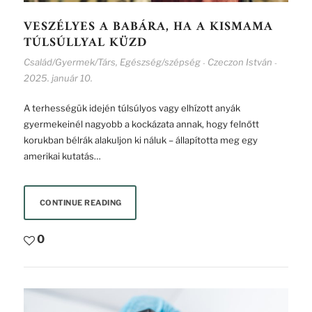
VESZÉLYES A BABÁRA, HA A KISMAMA
TÚLSÚLLYAL KÜZD
Család/Gyermek/Társ
,
Egészség/szépség
Czeczon István
-
-
2025. január 10.
A terhességük idején túlsúlyos vagy elhízott anyák
gyermekeinél nagyobb a kockázata annak, hogy felnőtt
korukban bélrák alakuljon ki náluk – állapította meg egy
amerikai kutatás…
CONTINUE READING
0