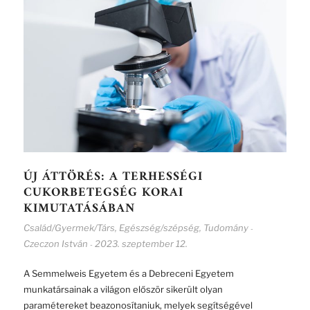
ÚJ ÁTTÖRÉS: A TERHESSÉGI
CUKORBETEGSÉG KORAI
KIMUTATÁSÁBAN
Család/Gyermek/Társ
,
Egészség/szépség
,
Tudomány
-
Czeczon István
2023. szeptember 12.
-
A Semmelweis Egyetem és a Debreceni Egyetem
munkatársainak a világon először sikerült olyan
paramétereket beazonosítaniuk, melyek segítségével