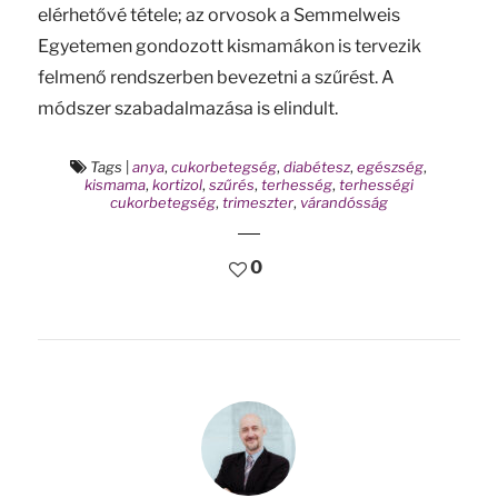
elérhetővé tétele; az orvosok a Semmelweis
Egyetemen gondozott kismamákon is tervezik
felmenő rendszerben bevezetni a szűrést. A
módszer szabadalmazása is elindult.
Tags
|
anya
,
cukorbetegség
,
diabétesz
,
egészség
,
kismama
,
kortizol
,
szűrés
,
terhesség
,
terhességi
cukorbetegség
,
trimeszter
,
várandósság
0