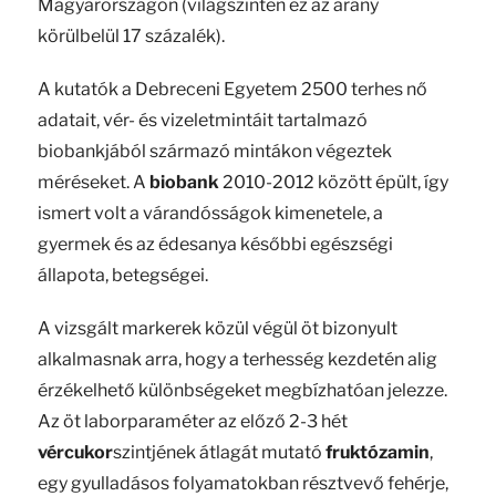
Magyarországon (világszinten ez az arány
körülbelül 17 százalék).
A kutatók a Debreceni Egyetem 2500 terhes nő
adatait, vér- és vizeletmintáit tartalmazó
biobankjából származó mintákon végeztek
méréseket. A
biobank
2010-2012 között épült, így
ismert volt a várandósságok kimenetele, a
gyermek és az édesanya későbbi egészségi
állapota, betegségei.
A vizsgált markerek közül végül öt bizonyult
alkalmasnak arra, hogy a terhesség kezdetén alig
érzékelhető különbségeket megbízhatóan jelezze.
Az öt laborparaméter az előző 2-3 hét
vércukor
szintjének átlagát mutató
fruktózamin
,
egy gyulladásos folyamatokban résztvevő fehérje,