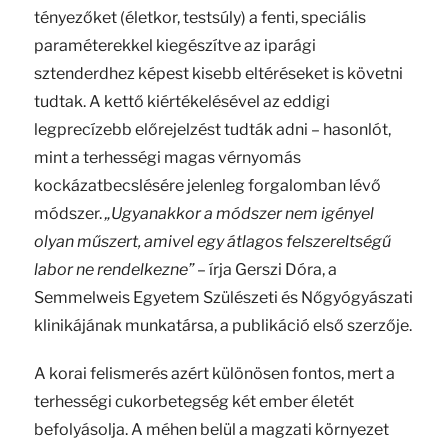
tényezőket (életkor, testsúly) a fenti, speciális
paraméterekkel kiegészítve az iparági
sztenderdhez képest kisebb eltéréseket is követni
tudtak. A kettő kiértékelésével az eddigi
legprecízebb előrejelzést tudták adni – hasonlót,
mint a terhességi magas vérnyomás
kockázatbecslésére jelenleg forgalomban lévő
módszer.
„Ugyanakkor a módszer nem igényel
olyan műszert, amivel egy átlagos felszereltségű
labor ne rendelkezne”
– írja Gerszi Dóra, a
Semmelweis Egyetem Szülészeti és Nőgyógyászati
klinikájának munkatársa, a publikáció első szerzője.
A korai felismerés azért különösen fontos, mert a
terhességi cukorbetegség két ember életét
befolyásolja. A méhen belül a magzati környezet