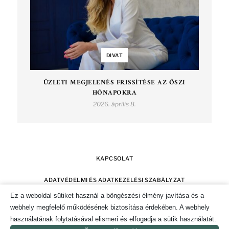
DIVAT
ÜZLETI MEGJELENÉS FRISSÍTÉSE AZ ŐSZI
HÓNAPOKRA
2026. április 8.
KAPCSOLAT
ADATVÉDELMI ÉS ADATKEZELÉSI SZABÁLYZAT
Ez a weboldal sütiket használ a böngészési élmény javítása és a
SZERZŐI JOGOK
IMPRESSZUM
webhely megfelelő működésének biztosítása érdekében. A webhely
használatának folytatásával elismeri és elfogadja a sütik használatát.
SÜTI TÁJÉKOZTATÓ ÉS HOZZÁJÁRULÁS KEZELÉSE