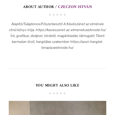
ABOUT AUTHOR /
CZECZON ISTVÁN
Alapító/Tulajdonos/Főszerkesztő A Kávészünet az elmének
című könyv írója. https://kaveszunet-az-elmenek.webnode.hu/
Író, grafikus, dizájner, tördelő, magánkiadás-támogató Tibeti
karmatan őrző, hangtálas szakember https://azuri-hangtal-
terapia.webnode.hu/
YOU MIGHT ALSO LIKE