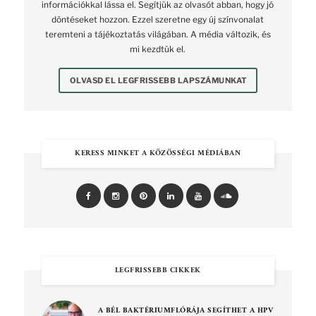
információkkal lássa el. Segítjük az olvasót abban, hogy jó
döntéseket hozzon. Ezzel szeretne egy új színvonalat
teremteni a tájékoztatás világában. A média változik, és
mi kezdtük el.
OLVASD EL LEGFRISSEBB LAPSZÁMUNKAT
KERESS MINKET A KÖZÖSSÉGI MÉDIÁBAN
LEGFRISSEBB CIKKEK
A BÉL BAKTÉRIUMFLÓRÁJA SEGÍTHET A HPV