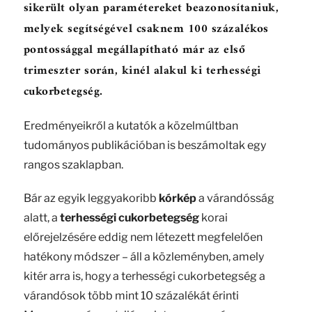
sikerült olyan paramétereket beazonosítaniuk,
melyek segítségével csaknem 100 százalékos
pontossággal megállapítható már az első
trimeszter során, kinél alakul ki terhességi
cukorbetegség.
Eredményeikről a kutatók a közelmúltban
tudományos publikációban is beszámoltak egy
rangos szaklapban.
Bár az egyik leggyakoribb
kórkép
a várandósság
alatt, a
terhességi cukorbetegség
korai
előrejelzésére eddig nem létezett megfelelően
hatékony módszer – áll a közleményben, amely
kitér arra is, hogy a terhességi cukorbetegség a
várandósok több mint 10 százalékát érinti