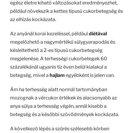
egész életre kiható változásokat eredményezhet,
például növekszik a kettes típusú cukorbetegség és
az elhízás kockázata.
Az anyánál korai kezeléssel, például
diétával
megelőzhető a nagymértékű súlygyarapodás és
késleltethető a 2-es típusú cukorbetegség
megjelenése. A terhességi cukorbetegek 60
százalékánál ugyanis tíz éven belül kialakul a
betegség, mivel a
hajlam
egyébként is jelen van.
Ám ha terhesség alatt normál tartományban
mozognak a vércukor értékek és alacsonyabb az
anya súlya a terhesség végén, annál kisebb a
betegség és a későbbi szövődmények kockázata.
A következő lépés a szűrés szélesebb körben