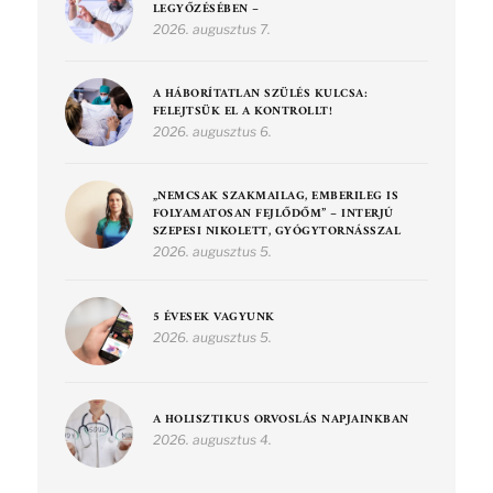
LEGYŐZÉSÉBEN –
2026. augusztus 7.
A HÁBORÍTATLAN SZÜLÉS KULCSA:
FELEJTSÜK EL A KONTROLLT!
2026. augusztus 6.
„NEMCSAK SZAKMAILAG, EMBERILEG IS
FOLYAMATOSAN FEJLŐDŐM” – INTERJÚ
SZEPESI NIKOLETT, GYÓGYTORNÁSSZAL
2026. augusztus 5.
5 ÉVESEK VAGYUNK
2026. augusztus 5.
A HOLISZTIKUS ORVOSLÁS NAPJAINKBAN
2026. augusztus 4.