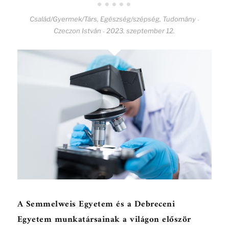
Család/Gyermek/Társ
,
Egészség/szépség
,
Tudomány
-
Czeczon István
2023. szeptember 12.
-
A Semmelweis Egyetem és a Debreceni
Egyetem munkatársainak a világon először