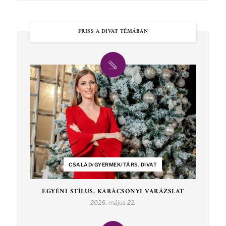
FRISS A DIVAT TÉMÁBAN
CSALÁD/GYERMEK/TÁRS, DIVAT
EGYÉNI STÍLUS, KARÁCSONYI VARÁZSLAT
2026. május 22.