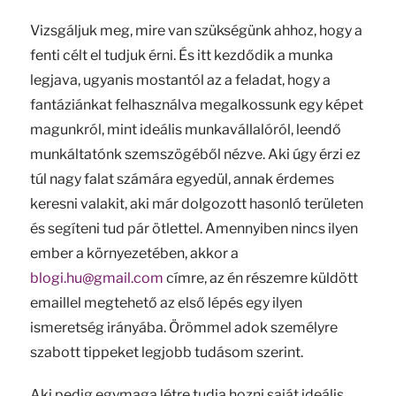
Vizsgáljuk meg, mire van szükségünk ahhoz, hogy a
fenti célt el tudjuk érni. És itt kezdődik a munka
legjava, ugyanis mostantól az a feladat, hogy a
fantáziánkat felhasználva megalkossunk egy képet
magunkról, mint ideális munkavállalóról, leendő
munkáltatónk szemszögéből nézve. Aki úgy érzi ez
túl nagy falat számára egyedül, annak érdemes
keresni valakit, aki már dolgozott hasonló területen
és segíteni tud pár ötlettel. Amennyiben nincs ilyen
ember a környezetében, akkor a
blogi.hu@gmail.com
címre, az én részemre küldött
emaillel megtehető az első lépés egy ilyen
ismeretség irányába. Örömmel adok személyre
szabott tippeket legjobb tudásom szerint.
Aki pedig egymaga létre tudja hozni saját ideális