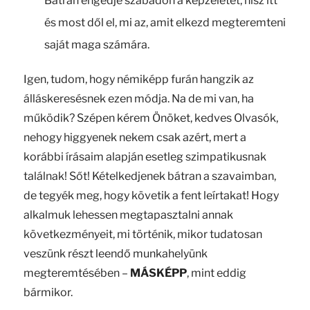
Bátran engedje szabadon a képzeletét, hisz itt
és most dől el, mi az, amit elkezd megteremteni
saját maga számára.
Igen, tudom, hogy némiképp furán hangzik az
álláskeresésnek ezen módja. Na de mi van, ha
működik? Szépen kérem Önöket, kedves Olvasók,
nehogy higgyenek nekem csak azért, mert a
korábbi írásaim alapján esetleg szimpatikusnak
találnak! Sőt! Kételkedjenek bátran a szavaimban,
de tegyék meg, hogy követik a fent leírtakat! Hogy
alkalmuk lehessen megtapasztalni annak
következményeit, mi történik, mikor tudatosan
veszünk részt leendő munkahelyünk
megteremtésében –
MÁSKÉPP
, mint eddig
bármikor.