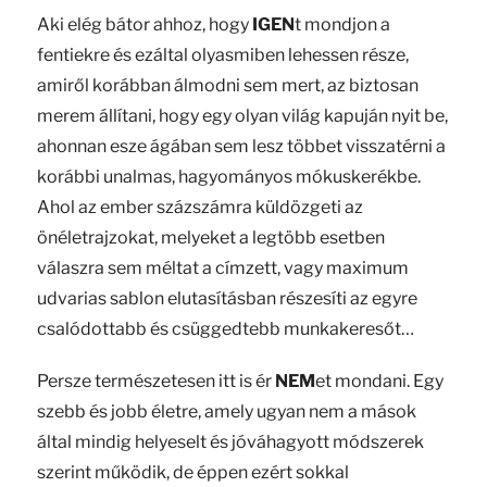
Aki elég bátor ahhoz, hogy
IGEN
t mondjon a
fentiekre és ezáltal olyasmiben lehessen része,
amiről korábban álmodni sem mert, az biztosan
merem állítani, hogy egy olyan világ kapuján nyit be,
ahonnan esze ágában sem lesz többet visszatérni a
korábbi unalmas, hagyományos mókuskerékbe.
Ahol az ember százszámra küldözgeti az
önéletrajzokat, melyeket a legtöbb esetben
válaszra sem méltat a címzett, vagy maximum
udvarias sablon elutasításban részesíti az egyre
csalódottabb és csüggedtebb munkakeresőt…
Persze természetesen itt is ér
NEM
et mondani. Egy
szebb és jobb életre, amely ugyan nem a mások
által mindig helyeselt és jóváhagyott módszerek
szerint működik, de éppen ezért sokkal