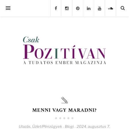
MENNI VAGY MARADNI?
Utazás
,
Üzlet/Pénzügyek
Blogi
2024. augusztus 7.
-
-