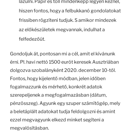
lazulni. Papír és toll mindenképp legyen kéznél,
hiszen fontos, hogy a felbukkanó gondolatokat
frissiben rögzíteni tudjuk. S amikor mindezek
az előkészületek megvannak, indulhat a
felfedezőút.
Gondoljuk át, pontosan mi a cél, amit el kívánunk
érni. Pl. havi nettó 1500 eurót keresek Ausztriában
dolgozva szobalányként 2020. december 10-től.
Fontos, hogy kijelentő módban, jelen időben
fogalmazzunk és mérhető, konkrét adatok
szerepeljenek a megfogalmazásban (dátum,
pénzösszeg). Agyunk egy szuper számítógép, mely
a beletáplált adatokat tudja feldolgozni és amint
ezzel megvagyunk elkezd minket segíteni a
megvalósításban.