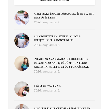
LEGFRISSEBB CIKKEK
A BÉL BAKTÉRIUMFLÓRÁJA SEGÍTHET A HPV
LEGYŐZÉSÉBEN –
2026. augusztus 7.
A HÁBORÍTATLAN SZÜLÉS KULCSA:
FELEJTSÜK EL A KONTROLLT!
2026. augusztus 6.
„NEMCSAK SZAKMAILAG, EMBERILEG IS
FOLYAMATOSAN FEJLŐDŐM” – INTERJÚ
SZEPESI NIKOLETT, GYÓGYTORNÁSSZAL
2026. augusztus 5.
5 ÉVESEK VAGYUNK
2026. augusztus 5.
A HOLISZTIKUS ORVOSLÁS NAPJAINKBAN