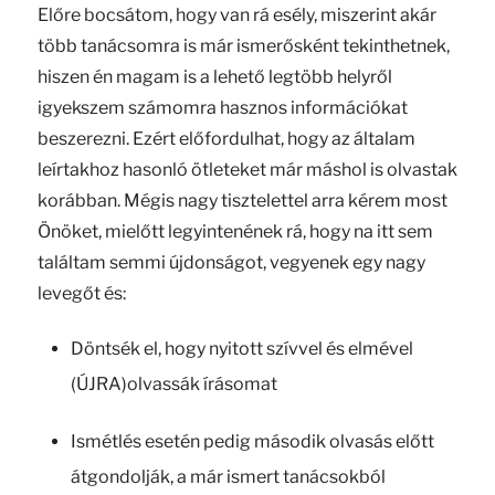
Előre bocsátom, hogy van rá esély, miszerint akár
több tanácsomra is már ismerősként tekinthetnek,
hiszen én magam is a lehető legtöbb helyről
igyekszem számomra hasznos információkat
beszerezni. Ezért előfordulhat, hogy az általam
leírtakhoz hasonló ötleteket már máshol is olvastak
korábban. Mégis nagy tisztelettel arra kérem most
Önöket, mielőtt legyintenének rá, hogy na itt sem
találtam semmi újdonságot, vegyenek egy nagy
levegőt és:
Döntsék el, hogy nyitott szívvel és elmével
(ÚJRA)olvassák írásomat
Ismétlés esetén pedig második olvasás előtt
átgondolják, a már ismert tanácsokból