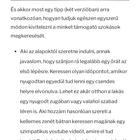
És akkor most egy tipp (két verzióban) arra
vonatkozóan, hogyan tudjuk egészen egyszerű
módon kivitelezni a minket támogató szokások
megkeresését.
Aki az alapoktól szeretne indulni, annak
javaslom, hogy szánjon rá legalább egy órát az
első lépésre. Keressen olyan időpontot, amikor
nyugodtan egyedül tud lenni egy csendes
helyre elvonulva. Lehet ez akár otthon a lakás
egy nyugodt zugában vagy valahol szabad
téren is. Aki hozzám hasonlóan szereti a
kellemes zenét bátran keressen magának egy
szimpatikus youtube videót, amire el tud