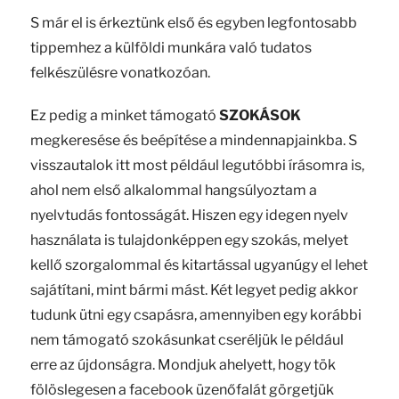
S már el is érkeztünk első és egyben legfontosabb
tippemhez a külföldi munkára való tudatos
felkészülésre vonatkozóan.
Ez pedig a minket támogató
SZOKÁSOK
megkeresése és beépítése a mindennapjainkba. S
visszautalok itt most például legutóbbi írásomra is,
ahol nem első alkalommal hangsúlyoztam a
nyelvtudás fontosságát. Hiszen egy idegen nyelv
használata is tulajdonképpen egy szokás, melyet
kellő szorgalommal és kitartással ugyanúgy el lehet
sajátítani, mint bármi mást. Két legyet pedig akkor
tudunk ütni egy csapásra, amennyiben egy korábbi
nem támogató szokásunkat cseréljük le például
erre az újdonságra. Mondjuk ahelyett, hogy tök
fölöslegesen a facebook üzenőfalát görgetjük