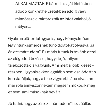
ALKALMAZTAK-E bármit a saját életükben
adódó konkrét helyzetekben eddig vagy
mindössze elraktározták az infot valahol jó
mélyen…
Gyakran előfordul ugyanis, hogy könnyelműen
legyintünk ismerősnek tűnő dolgokat olvasva: „ja
én ezt már tudom”. És máris futunk is tovább azzal
az elégedett érzéssel, hogy de jó, milyen
tájékozottak is vagyunk. Ami még a jobbik eset –
részben. Ugyanis ekkor legalább nem csalódottan
konstatáljuk, hogy a fene vigye el, hiába olvastam
már róla annyiszor nekem mégsem működik még
ez sem, ami másoknak bevált.
Jó tudni, hogy az „én ezt már tudom” hozzáállás