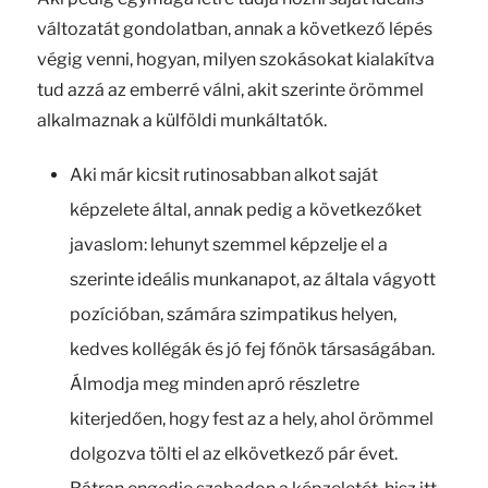
változatát gondolatban, annak a következő lépés
végig venni, hogyan, milyen szokásokat kialakítva
tud azzá az emberré válni, akit szerinte örömmel
alkalmaznak a külföldi munkáltatók.
Aki már kicsit rutinosabban alkot saját
képzelete által, annak pedig a következőket
javaslom: lehunyt szemmel képzelje el a
szerinte ideális munkanapot, az általa vágyott
pozícióban, számára szimpatikus helyen,
kedves kollégák és jó fej főnök társaságában.
Álmodja meg minden apró részletre
kiterjedően, hogy fest az a hely, ahol örömmel
dolgozva tölti el az elkövetkező pár évet.