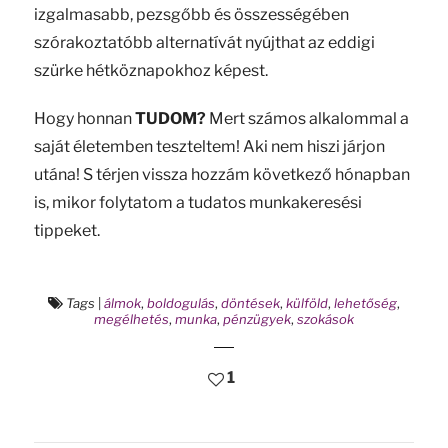
izgalmasabb, pezsgőbb és összességében
szórakoztatóbb alternatívát nyújthat az eddigi
szürke hétköznapokhoz képest.
Hogy honnan
TUDOM?
Mert számos alkalommal a
saját életemben teszteltem! Aki nem hiszi járjon
utána! S térjen vissza hozzám következő hónapban
is, mikor folytatom a tudatos munkakeresési
tippeket.
Tags
|
álmok
,
boldogulás
,
döntések
,
külföld
,
lehetőség
,
megélhetés
,
munka
,
pénzügyek
,
szokások
1