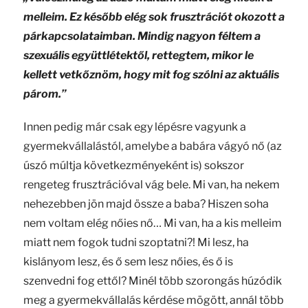
melleim. Ez később elég sok frusztrációt okozott a
párkapcsolataimban. Mindig nagyon féltem a
szexuális együttlétektől, rettegtem, mikor le
kellett vetkőznöm, hogy mit fog szólni az aktuális
párom.”
Innen pedig már csak egy lépésre vagyunk a
gyermekvállalástól, amelybe a babára vágyó nő (az
úszó múltja következményeként is) sokszor
rengeteg frusztrációval vág bele. Mi van, ha nekem
nehezebben jön majd össze a baba? Hiszen soha
nem voltam elég nőies nő… Mi van, ha a kis melleim
miatt nem fogok tudni szoptatni?! Mi lesz, ha
kislányom lesz, és ő sem lesz nőies, és ő is
szenvedni fog ettől? Minél több szorongás húzódik
meg a gyermekvállalás kérdése mögött, annál több