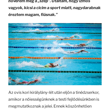
nővérem meg a „szép”. Utáltam, hogy izmos
vagyok, kicsi a cicim a sport miatt, nagydarabnak
éreztem magam, fiúsnak.”
Az ovis kori királylány-lét után eljön a tinédzserkor,
amikor a nőiességünknek a testi fejlődésünkben is
megmutatkoznak a jelei. Ennek köszönhetően