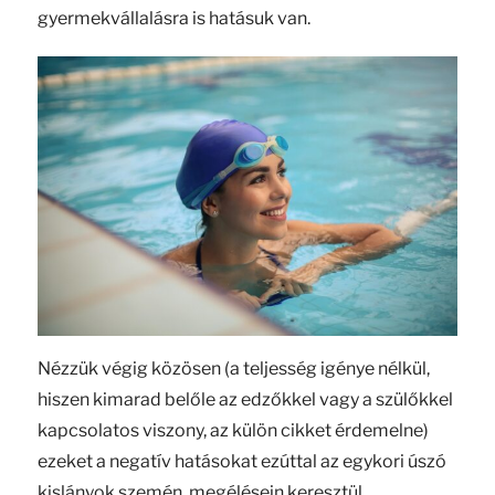
gyermekvállalásra is hatásuk van.
Nézzük végig közösen (a teljesség igénye nélkül,
hiszen kimarad belőle az edzőkkel vagy a szülőkkel
kapcsolatos viszony, az külön cikket érdemelne)
ezeket a negatív hatásokat ezúttal az egykori úszó
kislányok szemén, megélésein keresztül.