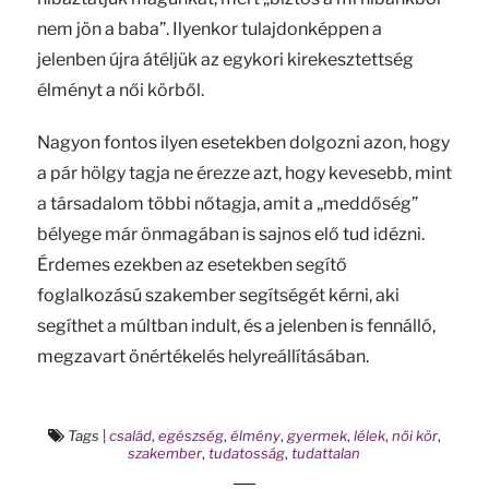
nem jön a baba”. Ilyenkor tulajdonképpen a
jelenben újra átéljük az egykori kirekesztettség
élményt a női körből.
Nagyon fontos ilyen esetekben dolgozni azon, hogy
a pár hölgy tagja ne érezze azt, hogy kevesebb, mint
a társadalom többi nőtagja, amit a „meddőség”
bélyege már önmagában is sajnos elő tud idézni.
Érdemes ezekben az esetekben segítő
foglalkozású szakember segítségét kérni, aki
segíthet a múltban indult, és a jelenben is fennálló,
megzavart önértékelés helyreállításában.
Tags
|
család
,
egészség
,
élmény
,
gyermek
,
lélek
,
női kör
,
szakember
,
tudatosság
,
tudattalan