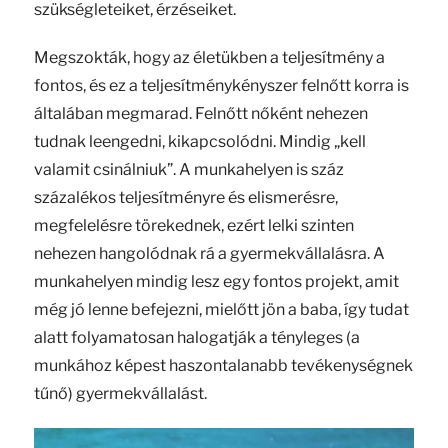
szükségleteiket, érzéseiket.
Megszokták, hogy az életükben a teljesítmény a
fontos, és ez a teljesítménykényszer felnőtt korra is
általában megmarad. Felnőtt nőként nehezen
tudnak leengedni, kikapcsolódni. Mindig „kell
valamit csinálniuk”. A munkahelyen is száz
százalékos teljesítményre és elismerésre,
megfelelésre törekednek, ezért lelki szinten
nehezen hangolódnak rá a gyermekvállalásra. A
munkahelyen mindig lesz egy fontos projekt, amit
még jó lenne befejezni, mielőtt jön a baba, így tudat
alatt folyamatosan halogatják a tényleges (a
munkához képest haszontalanabb tevékenységnek
tűnő) gyermekvállalást.