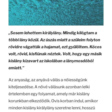
„Sosem lehettem királylány. Mindig kilógtam a
többi lány közül. Az úszás miatt a szüleim folyton
rövidre vágatták a hajamat, ezt gyűlöltem. Kócos
volt, rövid, kisfiúnak néztek. Volt, hogy egy másik
kislány kizavart az iskolában a lánymosdóból
emiatt.”
Az anyaság, az anyává válás a nőiességünk
kiteljesedése. A nővé válásunk azonban lelki
értelemben egy folyamat, amely már kislány
korunkban elkezdődik. Ovis korban indul, amikor
minden kislány királylány szeretne lenni, hosszú