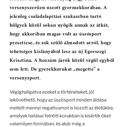
versenyszerűen úszott gyermekkorában. A
jelenleg családalapítási szakaszban tartó
hölgyek közül sokan nyögik annak az átkát,
hogy akkoriban magas volt az úszósport
presztízse, és sok szülő álmodott arról, hogy
tehetséges kislányából lesz az új Egerszegi
Krisztina. A hozzám járók közül végül egyből
sem lett. De gyerekkorukat „megette” a
versenysport.
Végighallgatva ezeket a történeteket, jól
lekövethető, hogy az úszósport minden áldása
mellett mennyi negatívumot is hozott az életükbe,
amelyek hatásai felnőtt korukban is kísértik őket
valamilyen formában, és akár még a