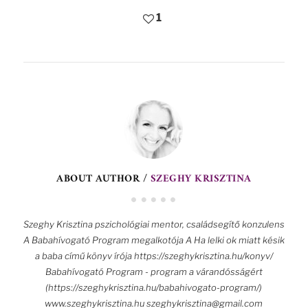
1
ABOUT AUTHOR /
SZEGHY KRISZTINA
Szeghy Krisztina pszichológiai mentor, családsegítő konzulens
A Babahívogató Program megalkotója A Ha lelki ok miatt késik
a baba című könyv írója https://szeghykrisztina.hu/konyv/
Babahívogató Program - program a várandósságért
(https://szeghykrisztina.hu/babahivogato-program/)
www.szeghykrisztina.hu szeghykrisztina@gmail.com