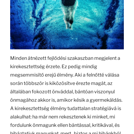
Minden átnézett fejlődési szakaszban megjelent a
kirekesztettség érzete. Ez pedig mindig
megsemmisítő erejű élmény. Aki a felnőtté válása
során többször is kiközösítve érezte magát, az
általában fokozott önváddal, bántóan viszonyul
önmagához akkor is, amikor késik a gyermekáldás.
A kirekesztettség élmény tudattalan stratégiává is
alakulhat: ha már nem rekesztenek ki minket, mi
fordulunk önmagunk ellen bántással, kritikával, és
hibáztatjuk magunkat, mert „biztos a mi hibánkból