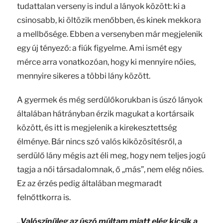
tudattalan verseny is indul a lányok között: ki a
csinosabb, ki öltözik menőbben, és kinek mekkora
a mellbősége. Ebben a versenyben már megjelenik
egy új tényező: a fiúk figyelme. Ami ismét egy
mérce arra vonatkozóan, hogy ki mennyire nőies,
mennyire sikeres a többi lány között.
A gyermek és még serdülőkorukban is úszó lányok
általában hátrányban érzik magukat a kortársaik
között, és itt is megjelenik a kirekesztettség
élménye. Bár nincs szó valós kiközösítésről, a
serdülő lány mégis azt éli meg, hogy nem teljes jogú
tagja a női társadalomnak, ő „más”, nem elég nőies.
Ez az érzés pedig általában megmaradt
felnőttkorra is.
„Valószínűleg az úszó múltam miatt elég kicsik a