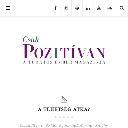
A TEHETSÉG ÁTKA?
Család/Gyermek/Társ
,
Egészség/szépség
Szeghy
-