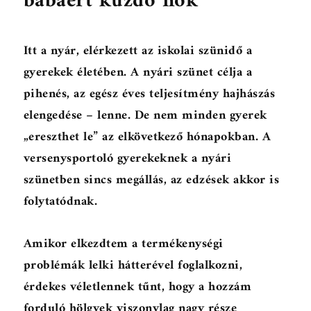
babáért küzdő nők
Itt a nyár, elérkezett az iskolai szünidő a
gyerekek életében. A nyári szünet célja a
pihenés, az egész éves teljesítmény hajhászás
elengedése – lenne. De nem minden gyerek
„ereszthet le” az elkövetkező hónapokban. A
versenysportoló gyerekeknek a nyári
szünetben sincs megállás, az edzések akkor is
folytatódnak.
Amikor elkezdtem a termékenységi
problémák lelki hátterével foglalkozni,
érdekes véletlennek tűnt, hogy a hozzám
forduló hölgyek viszonylag nagy része