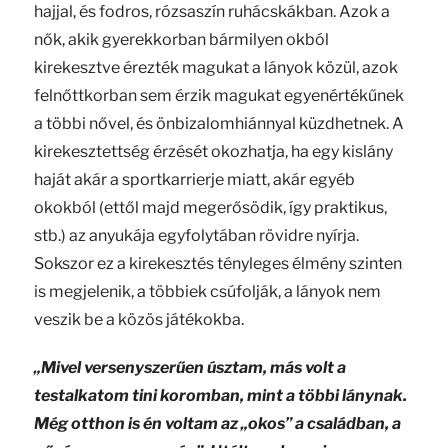
hajjal, és fodros, rózsaszín ruhácskákban. Azok a
nők, akik gyerekkorban bármilyen okból
kirekesztve érezték magukat a lányok közül, azok
felnőttkorban sem érzik magukat egyenértékűnek
a többi nővel, és önbizalomhiánnyal küzdhetnek. A
kirekesztettség érzését okozhatja, ha egy kislány
haját akár a sportkarrierje miatt, akár egyéb
okokból (ettől majd megerősödik, így praktikus,
stb.) az anyukája egyfolytában rövidre nyírja.
Sokszor ez a kirekesztés tényleges élmény szinten
is megjelenik, a többiek csúfolják, a lányok nem
veszik be a közös játékokba.
„Mivel versenyszerűen úsztam, más volt a
testalkatom tini koromban, mint a többi lánynak.
Még otthon is én voltam az „okos” a családban, a