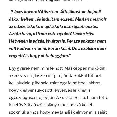
„3 éves koromtól úsztam. Általánosban hajnali
ötkor keltem, és indultam edzeni. Miután megvolt
az edzés, iskola, majd iskola után újabb edzés.
Aztán haza, otthon este nyolctól lecke írás.
Hétvégén is edzés. Nyáron is. Persze sokszor nem
volt kedvem menni, korán kelni. De a szüleim nem
engedték, hogy abbahagyjam.”
Egy gyerek nem mini felnőtt. Másképpen működik
a szervezete, hiszen még fejlődik. Sokkal többet
kell aludnia, pihennie, mint egy felnőttnek ahhoz,
hogy kiegyensúlyozott legyen, és lelkileg is
egészségesen fejlődjön. Az úszósport ezt nem tette
lehetővé. Az úszó kislányoknak hozzá kellett
szokniuk ahhoz, hogy megtanulják elnyomni a saját