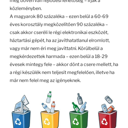
még bőven van fejlődési lehetőség – írják a
közleményben.
A magyarok 80 százaléka – ezen belül a 60-69
éves korosztály megközelítően 90 százaléka –
csak akkor cseréli le régi elektronikai eszközét,
háztartási gépét, ha az javíthatatlanul elromlott,
vagy már nem éri meg javíttatni. Körülbelül a
megkérdezettek harmada – ezen belül a 18-29
évesek mintegy fele – akkor dönt a csere mellett, ha
a régi készülék nem teljesít megfelelően, illetve ha
már nem felel meg az igényeknek.