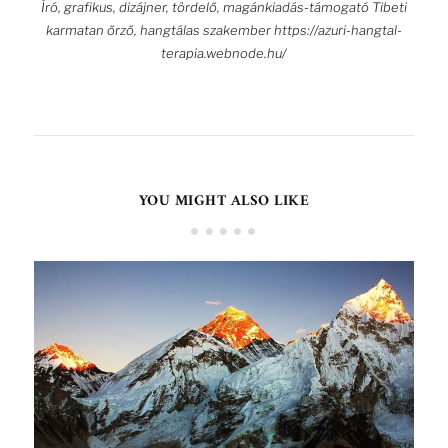
Író, grafikus, dizájner, tördelő, magánkiadás-támogató Tibeti
karmatan őrző, hangtálas szakember https://azuri-hangtal-
terapia.webnode.hu/
YOU MIGHT ALSO LIKE