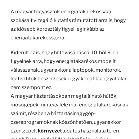
A magyar fogyasztók energiatakarékossági
szokásait vizsgáló kutatás rámutatott arra is, hogy
az idősebb korosztály figyel leginkább az
energiatakarékosságra.
Kiderült az is, hogy hűtővásárlásnál 10-ből 9-en
figyelnek arra, hogy energiatakarékos modellt
válasszanak, ugyanakkor a laptopok, monitorok,
légtisztítók beszerzésekor gyakorlatilag egyáltalán
nem szempont ez.
A magyar háztartásokban megtalálható hűtők,
mosógépek mintegy fele már energiatakarékosnak
számít, részben a háztartásinagygép-
csereprogramoknak köszönhetően, ugyanakkor
ezen gépek
környezet
tudatos használata terén