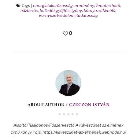
Tags
|
energiatakarékosság
,
eredmény
,
fenntartható
,
háztartás
,
hulladékgyűjtés
,
igény
,
környezetkímélő
,
környezetvédelem
,
tudatosság
0
ABOUT AUTHOR /
CZECZON ISTVÁN
Alapító/Tulajdonos/Főszerkesztő A Kávészünet az elmének
című könyv írója. https://kaveszunet-az-elmenek.webnode.hu/