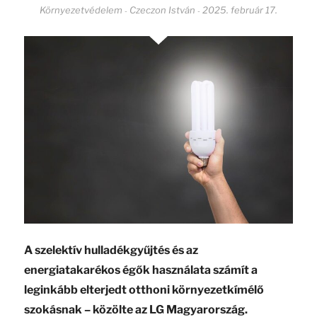
Környezetvédelem
Czeczon István
2025. február 17.
-
-
A szelektív hulladékgyűjtés és az
energiatakarékos égők használata számít a
leginkább elterjedt otthoni környezetkímélő
szokásnak – közölte az LG Magyarország.