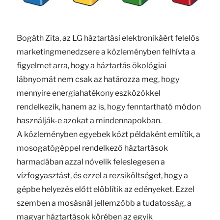
Bogáth Zita, az LG háztartási elektronikáért felelős
marketingmenedzsere a közleményben felhívta a
figyelmet arra, hogy a háztartás ökológiai
lábnyomát nem csak az határozza meg, hogy
mennyire energiahatékony eszközökkel
rendelkezik, hanem az is, hogy fenntartható módon
használják-e azokat a mindennapokban.
A közleményben egyebek közt példaként említik, a
mosogatógéppel rendelkező háztartások
harmadában azzal növelik feleslegesen a
vízfogyasztást, és ezzel a rezsiköltséget, hogy a
gépbe helyezés előtt elöblítik az edényeket. Ezzel
szemben a mosásnál jellemzőbb a tudatosság, a
magyar háztartások körében az egyik