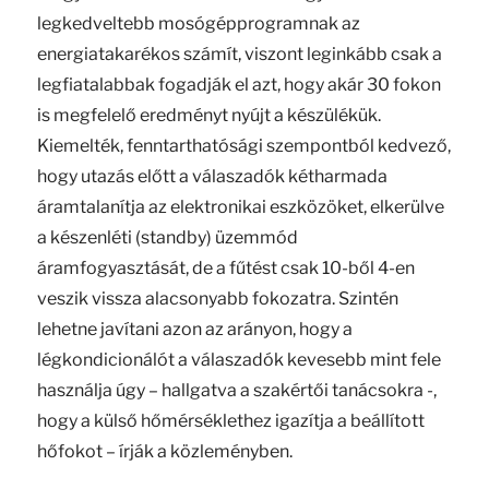
legkedveltebb mosógépprogramnak az
energiatakarékos számít, viszont leginkább csak a
legfiatalabbak fogadják el azt, hogy akár 30 fokon
is megfelelő eredményt nyújt a készülékük.
Kiemelték, fenntarthatósági szempontból kedvező,
hogy utazás előtt a válaszadók kétharmada
áramtalanítja az elektronikai eszközöket, elkerülve
a készenléti (standby) üzemmód
áramfogyasztását, de a fűtést csak 10-ből 4-en
veszik vissza alacsonyabb fokozatra. Szintén
lehetne javítani azon az arányon, hogy a
légkondicionálót a válaszadók kevesebb mint fele
használja úgy – hallgatva a szakértői tanácsokra -,
hogy a külső hőmérséklethez igazítja a beállított
hőfokot – írják a közleményben.