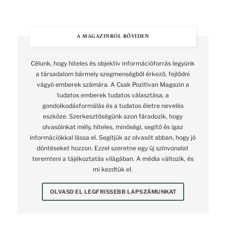
A MAGAZINRÓL RÖVIDEN
Célunk, hogy hiteles és objektív információforrás legyünk
a társadalom bármely szegmenségből érkező, fejlődni
vágyó emberek számára. A Csak Pozitívan Magazin a
tudatos emberek tudatos választása, a
gondolkodásformálás és a tudatos életre nevelés
eszköze. Szerkesztőségünk azon fáradozik, hogy
olvasóinkat mély, hiteles, minőségi, segítő és igaz
információkkal lássa el. Segítjük az olvasót abban, hogy jó
döntéseket hozzon. Ezzel szeretne egy új színvonalat
teremteni a tájékoztatás világában. A média változik, és
mi kezdtük el.
OLVASD EL LEGFRISSEBB LAPSZÁMUNKAT