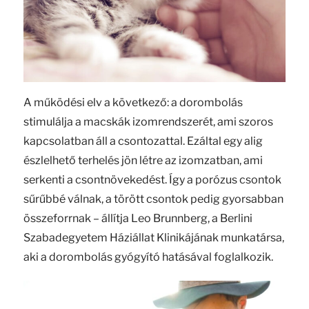
A működési elv a következő: a dorombolás
stimulálja a macskák izomrendszerét, ami szoros
kapcsolatban áll a csontozattal. Ezáltal egy alig
észlelhető terhelés jön létre az izomzatban, ami
serkenti a csontnövekedést. Így a porózus csontok
sűrűbbé válnak, a törött csontok pedig gyorsabban
összeforrnak – állítja Leo Brunnberg, a Berlini
Szabadegyetem Háziállat Klinikájának munkatársa,
aki a dorombolás gyógyító hatásával foglalkozik.