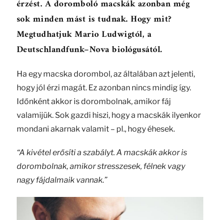
érzést. A doromboló macskák azonban még
sok minden mást is tudnak. Hogy mit?
Megtudhatjuk Mario Ludwigtól, a
Deutschlandfunk–Nova biológusától.
Ha egy macska dorombol, az általában azt jelenti,
hogy jól érzi magát. Ez azonban nincs mindig így.
Időnként akkor is dorombolnak, amikor fáj
valamijük. Sok gazdi hiszi, hogy a macskák ilyenkor
mondani akarnak valamit – pl., hogy éhesek.
“A kivétel erősíti a szabályt. A macskák akkor is
dorombolnak, amikor stresszesek, félnek vagy
nagy fájdalmaik vannak.”