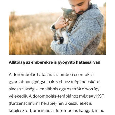
Állítólag az emberekre is gyógyító hatással van
A dorombolás hatására az emberi csontok is
gyorsabban gyógyulnak, s ehhez még macskára
sincs szükség – legalábbis egy osztrák orvos így
vélekedik. A dorombolás-terápiához még egy KST
(Katzenschnurr Therapie) nevű készüléket is
kifejlesztett, ami mind a dorombolás hangját, mind