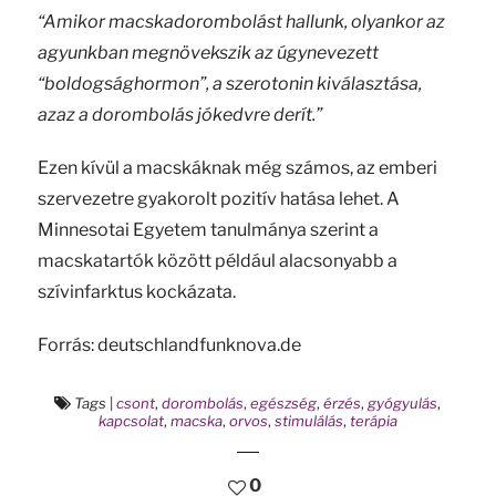
“Amikor macskadorombolást hallunk, olyankor az
agyunkban megnövekszik az úgynevezett
“boldogsághormon”, a szerotonin kiválasztása,
azaz a dorombolás jókedvre derít.”
Ezen kívül a macskáknak még számos, az emberi
szervezetre gyakorolt pozitív hatása lehet. A
Minnesotai Egyetem tanulmánya szerint a
macskatartók között például alacsonyabb a
szívinfarktus kockázata.
Forrás: deutschlandfunknova.de
Tags
|
csont
,
dorombolás
,
egészség
,
érzés
,
gyógyulás
,
kapcsolat
,
macska
,
orvos
,
stimulálás
,
terápia
0