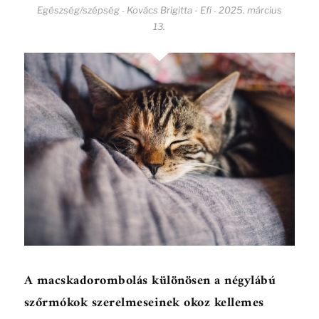
Egészség/szépség
Kovács Brigitta - Efi
2025. március
-
-
13.
A macskadorombolás különösen a négylábú
szőrmókok szerelmeseinek okoz kellemes