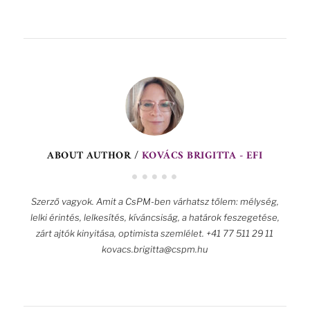
ABOUT AUTHOR /
KOVÁCS BRIGITTA - EFI
Szerző vagyok. Amit a CsPM-ben várhatsz tőlem: mélység,
lelki érintés, lelkesítés, kíváncsiság, a határok feszegetése,
zárt ajtók kinyitása, optimista szemlélet. +41 77 511 29 11
kovacs.brigitta@cspm.hu