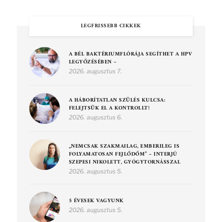
LEGFRISSEBB CIKKEK
A BÉL BAKTÉRIUMFLÓRÁJA SEGÍTHET A HPV
LEGYŐZÉSÉBEN –
2026. augusztus 7.
A HÁBORÍTATLAN SZÜLÉS KULCSA:
FELEJTSÜK EL A KONTROLLT!
2026. augusztus 6.
„NEMCSAK SZAKMAILAG, EMBERILEG IS
FOLYAMATOSAN FEJLŐDŐM” – INTERJÚ
SZEPESI NIKOLETT, GYÓGYTORNÁSSZAL
2026. augusztus 5.
5 ÉVESEK VAGYUNK
2026. augusztus 5.