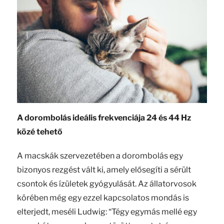
A dorombolás ideális frekvenciája 24 és 44 Hz
közé tehető
A macskák szervezetében a dorombolás egy
bizonyos rezgést vált ki, amely elősegíti a sérült
csontok és ízületek gyógyulását. Az állatorvosok
körében még egy ezzel kapcsolatos mondás is
elterjedt, meséli Ludwig: “Tégy egymás mellé egy