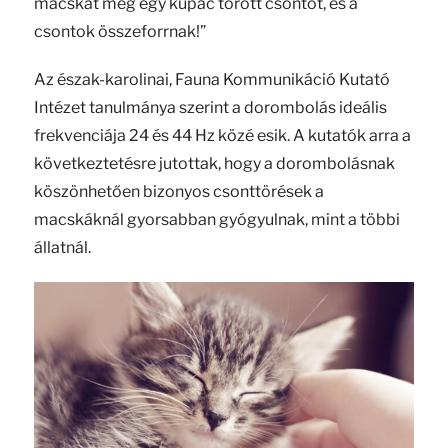
macskát meg egy kupac törött csontot, és a
csontok összeforrnak!”
Az észak-karolinai, Fauna Kommunikáció Kutató
Intézet tanulmánya szerint a dorombolás ideális
frekvenciája 24 és 44 Hz közé esik. A kutatók arra a
következtetésre jutottak, hogy a dorombolásnak
köszönhetően bizonyos csonttörések a
macskáknál gyorsabban gyógyulnak, mint a többi
állatnál.