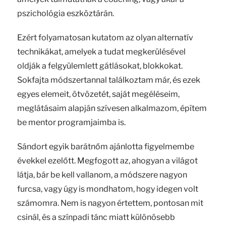
pszichológia eszköztárán.
Ezért folyamatosan kutatom az olyan alternatív
technikákat, amelyek a tudat megkerülésével
oldják a felgyülemlett gátlásokat, blokkokat.
Sokfajta módszertannal találkoztam már, és ezek
egyes elemeit, ötvözetét, saját megéléseim,
meglátásaim alapján szívesen alkalmazom, építem
be mentor programjaimba is.
Sándort egyik barátnőm ajánlotta figyelmembe
évekkel ezelőtt. Megfogott az, ahogyan a világot
látja, bár be kell vallanom, a módszere nagyon
furcsa, vagy úgy is mondhatom, hogy idegen volt
számomra. Nem is nagyon értettem, pontosan mit
csinál, és a színpadi tánc miatt különösebb