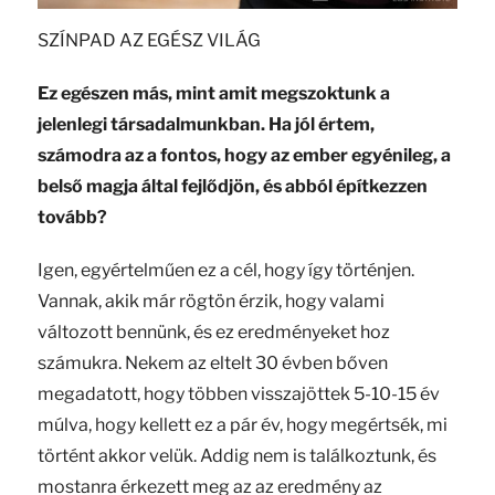
SZÍNPAD AZ EGÉSZ VILÁG
Ez egészen más, mint amit megszoktunk a
jelenlegi társadalmunkban. Ha jól értem,
számodra az a fontos, hogy az ember egyénileg, a
belső magja által fejlődjön, és abból építkezzen
tovább?
Igen, egyértelműen ez a cél, hogy így történjen.
Vannak, akik már rögtön érzik, hogy valami
változott bennünk, és ez eredményeket hoz
számukra. Nekem az eltelt 30 évben bőven
megadatott, hogy többen visszajöttek 5-10-15 év
múlva, hogy kellett ez a pár év, hogy megértsék, mi
történt akkor velük. Addig nem is találkoztunk, és
mostanra érkezett meg az az eredmény az