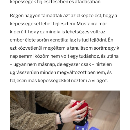
képességek fejlesztésében és átadásában.
Régen nagyon támadták azt az elképzelést, hogy a
képességeket lehet fejleszteni. Mostanra már
kiderült, hogy ez mindig is lehetséges volt: az
ember élete során genetikailag is tud fejlődni. Én
ezt közvetlenül megéltem a tanulásom során: egyik
nap semmi közöm nem volt egy tudáshoz, és utána
– ugyan nem másnap, de egyszer csak – hirtelen
ugrásszerűen minden megváltozott bennem, és
teljesen más képességekkel néztem a világot.