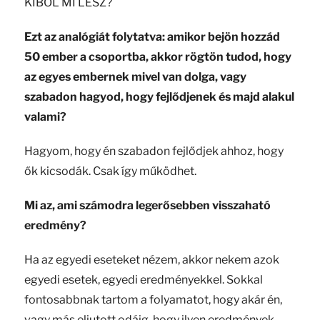
KIBŐL MI LESZ?
Ezt az analógiát folytatva: amikor bejön hozzád
50 ember a csoportba, akkor rögtön tudod, hogy
az egyes embernek mivel van dolga, vagy
szabadon hagyod, hogy fejlődjenek és majd alakul
valami?
Hagyom, hogy én szabadon fejlődjek ahhoz, hogy
ők kicsodák. Csak így működhet.
Mi az, ami számodra legerősebben visszaható
eredmény?
Ha az egyedi eseteket nézem, akkor nekem azok
egyedi esetek, egyedi eredményekkel. Sokkal
fontosabbnak tartom a folyamatot, hogy akár én,
vagy más eljutott odáig, hogy ilyen eredmények