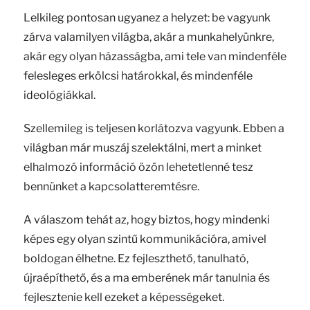
Lelkileg pontosan ugyanez a helyzet: be vagyunk
zárva valamilyen világba, akár a munkahelyünkre,
akár egy olyan házasságba, ami tele van mindenféle
felesleges erkölcsi határokkal, és mindenféle
ideológiákkal.
Szellemileg is teljesen korlátozva vagyunk. Ebben a
világban már muszáj szelektálni, mert a minket
elhalmozó információ özön lehetetlenné tesz
bennünket a kapcsolatteremtésre.
A válaszom tehát az, hogy biztos, hogy mindenki
képes egy olyan szintű kommunikációra, amivel
boldogan élhetne. Ez fejleszthető, tanulható,
újraépíthető, és a ma emberének már tanulnia és
fejlesztenie kell ezeket a képességeket.