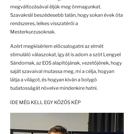
megváltozásával éljük meg önmagunkat.
Szavaknál beszédesebb talán, hogy sokan évek óta
rendszeres, lelkes visszatérői a
Mesterkurzusoknak.
Azért megkísérlem előcsalogatni az elmét
stimuláló válaszokat, így át is adom a szót Lengyel
Sándornak, az EOS alapítójának, vezetőjének, hogy
saját szavaival mutassa meg, mi a célja, hogyan
látja a világot, és hogyan kíván a bolygó
tudatosságát növelve mindenkire hatni.
IDE MÉG KELL EGY KÖZÖS KÉP