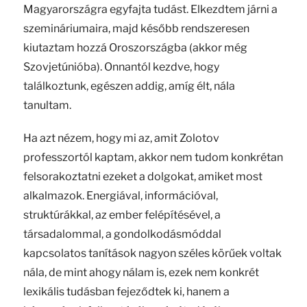
Magyarországra egyfajta tudást. Elkezdtem járni a
szemináriumaira, majd később rendszeresen
kiutaztam hozzá Oroszországba (akkor még
Szovjetúnióba). Onnantól kezdve, hogy
találkoztunk, egészen addig, amíg élt, nála
tanultam.
Ha azt nézem, hogy mi az, amit Zolotov
professzortól kaptam, akkor nem tudom konkrétan
felsorakoztatni ezeket a dolgokat, amiket most
alkalmazok. Energiával, információval,
struktúrákkal, az ember felépítésével, a
társadalommal, a gondolkodásmóddal
kapcsolatos tanítások nagyon széles körűek voltak
nála, de mint ahogy nálam is, ezek nem konkrét
lexikális tudásban fejeződtek ki, hanem a