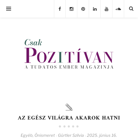
AZ EGÉSZ VILÁGRA AKAROK HATNI
Egyéb
,
Önismeret
Gürtler Szilvia
2025. június 16.
-
-