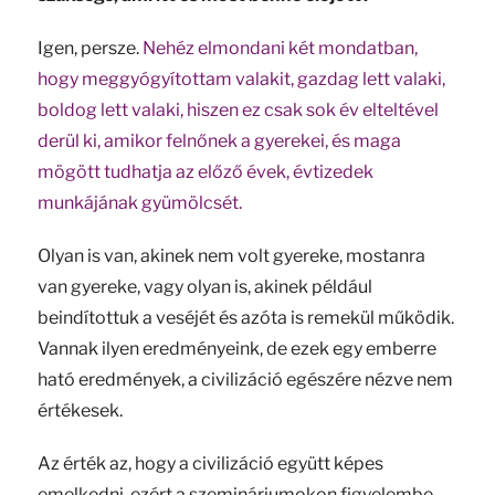
Igen, persze.
Nehéz elmondani két mondatban,
hogy meggyógyítottam valakit, gazdag lett valaki,
boldog lett valaki, hiszen ez csak sok év elteltével
derül ki, amikor felnőnek a gyerekei, és maga
mögött tudhatja az előző évek, évtizedek
munkájának gyümölcsét.
Olyan is van, akinek nem volt gyereke, mostanra
van gyereke, vagy olyan is, akinek például
beindítottuk a veséjét és azóta is remekül működik.
Vannak ilyen eredményeink, de ezek egy emberre
ható eredmények, a civilizáció egészére nézve nem
értékesek.
Az érték az, hogy a civilizáció együtt képes
emelkedni, ezért a szemináriumokon figyelembe