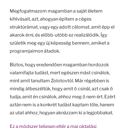
Megfogalmazom magamban a saját életem
kihívásait, azt, ahogyan építem a céges
struktúrámat, vagy egy adott célomat, amit épp el
akarok érni, és előbb-utóbb ez realizálódik. Így
születik meg egy új képesség bennem, amiket a
programjaimon átadok.
Biztos, hogy eredendően magamban hordozok
valamifajta tudást, mert egészen mást csinálok,
mint amit tanultam Zolotovtól. Már régebben is
mindig átbeszéltük, hogy amit ő csinál, azt csak ő
tudja, amit én csinálok, ahhoz meg ő nem ért. Ezért
aztán nem is a konkrét tudást kaptam tőle, hanem
az utat ahhoz, hogyan aknázzam ki a legjobbakat.
Ez a módszer teljesen eltér a mai oktatási