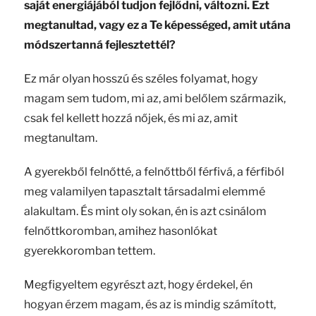
saját energiájából tudjon fejlődni, változni. Ezt
megtanultad, vagy ez a Te képességed, amit utána
módszertanná fejlesztettél?
Ez már olyan hosszú és széles folyamat, hogy
magam sem tudom, mi az, ami belőlem származik,
csak fel kellett hozzá nőjek, és mi az, amit
megtanultam.
A gyerekből felnőtté, a felnőttből férfivá, a férfiból
meg valamilyen tapasztalt társadalmi elemmé
alakultam. És mint oly sokan, én is azt csinálom
felnőttkoromban, amihez hasonlókat
gyerekkoromban tettem.
Megfigyeltem egyrészt azt, hogy érdekel, én
hogyan érzem magam, és az is mindig számított,