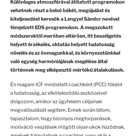
Különleges atmoszférával átitatott programokon
vehetnek részt a belső békét, megújulást és
kiteljesedést keresők a Lengyel Sándor nevével
fémjelzett EOS programokon. A megszokott
módszerektől merőben eltérően, itt beszélgetés
helyett érzékelés, oktatás helyett tudatosság
növelés és az önmagunkkal, és környezetünkkel
való egység harmóniájának megélése által
történnek meg elképesztő mértékű átalakulások.
Én magam ICF minősített coachként (PCC) főként
a tudatosság, az elköteleződés eszközeivel
dolgozom, amikor az ügyfeleim céljainak
megvalósulását segítem. Ennek során látom,
tapasztalom, hogy bizonyos megtorpanások,
motiváció vesztések mögött olyan okok húzódnak,
amelyek túlmutatnak a coaching, vagy akár a