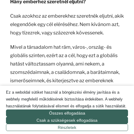
Hány emberhez szeretnél eljutni?
Csak azokhoz az emberekhez szeretnék eljutni, akik
elegendőek egy cél eléréséhez. Nem kívánom azt,
hogy tízezrek, vagy százezrek kövessenek.
Mivel a társadalom hat rám, város-, ország- és
globális szinten, ezért az a cél, hogy ezt a globális
hatást változtassam olyanná, ami nekem, a
szomszédaimnak, a családomnak, a barátaimnak,
ismerőseimnek, és kiterjesztve az embereknek
olyan hely, ahol élvezettel, örömmel tudunk élni.
Ez a weboldal sütiket használ a böngészési élmény javítása és a
webhely megfelelő működésének biztosítása érdekében. A webhely
Hány emberre szeretnél hatni?
használatának folytatásával elismeri és elfogadja a sütik használatát.
Összes elfogadása
Nehezen megfogalmazható, hogy ne hangozzék
Csak a szükségesek elfogadása
bután. Mindenkire akarok hatni, aki a világon
Részletek