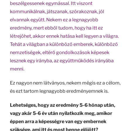
beszélgessenek egymással. Itt viszont
kommunikálnak, játszanak, szórakoznak, jól
elvannak együtt. Nekem ez a legnagyobb
eredmény, mert ebből tudom, hogy ha itt ez
létrejöhet, akkor ennek hatása kell legyen a világra.
Tehát a világban a különböző emberek, különböző
nemzetiségek, eltérő gondolkozások képesek
lesznek egy irányba, az együttműködés irányába
menni.
Ez nagyon nem látványos, nekem mégis ez a célom,
és ezt tartom legnagyobb eredményemnek is.
Lehetséges, hogy az eredmény 5-6 hónap után,
vagy akár 5-6 év után nyilatkozik meg, amikor
éppen arra a képességre van egy embernek
szüksége, ami itt és most benne előjött?