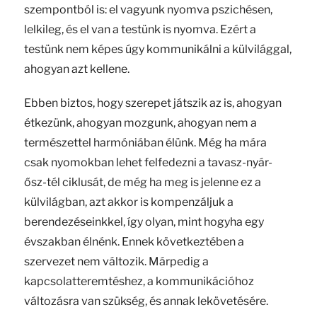
szempontból is: el vagyunk nyomva pszichésen,
lelkileg, és el van a testünk is nyomva. Ezért a
testünk nem képes úgy kommunikálni a külvilággal,
ahogyan azt kellene.
Ebben biztos, hogy szerepet játszik az is, ahogyan
étkezünk, ahogyan mozgunk, ahogyan nem a
természettel harmóniában élünk. Még ha mára
csak nyomokban lehet felfedezni a tavasz-nyár-
ősz-tél ciklusát, de még ha meg is jelenne ez a
külvilágban, azt akkor is kompenzáljuk a
berendezéseinkkel, így olyan, mint hogyha egy
évszakban élnénk. Ennek következtében a
szervezet nem változik. Márpedig a
kapcsolatteremtéshez, a kommunikációhoz
változásra van szükség, és annak lekövetésére.