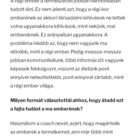
A régi ember a természettel jobban harmóniában
tudott élni. Ez nem jelenti azt, hogy a régi kor
emberének az akkori társadalmi kihívások ne lettek
volna ugyanakkora kihívások, mint nekünk, mai
embereknek. Ez arányaiban ugyanakkora. A
probléma inkább az, hogy nem vagyunk ma
előrébb, mint a régi ember. Pedig messze-messze
jobban kommunikálunk, több információt vagyunk
képesek feldolgozni, viszont az életünk pont
ennyivel nehezítettebb, pont ennyivel zártabb, mint
a régi ember világa.
Milyen formát választottál ahhoz, hogy átadd ezt
a fajta tudást a ma emberének?
Használom a coach nevet, azért, hogy megértsék
az emberek a termékemet, ami már több mint