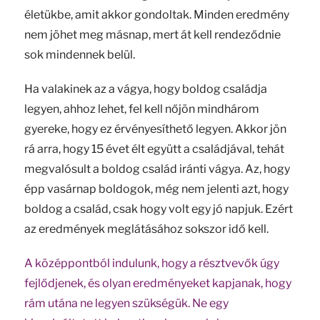
életükbe, amit akkor gondoltak. Minden eredmény
nem jöhet meg másnap, mert át kell rendeződnie
sok mindennek belül.
Ha valakinek az a vágya, hogy boldog családja
legyen, ahhoz lehet, fel kell nőjön mindhárom
gyereke, hogy ez érvényesíthető legyen. Akkor jön
rá arra, hogy 15 évet élt együtt a családjával, tehát
megvalósult a boldog család iránti vágya. Az, hogy
épp vasárnap boldogok, még nem jelenti azt, hogy
boldog a család, csak hogy volt egy jó napjuk. Ezért
az eredmények meglátásához sokszor idő kell.
A középpontból indulunk, hogy a résztvevők úgy
fejlődjenek, és olyan eredményeket kapjanak, hogy
rám utána ne legyen szükségük. Ne egy