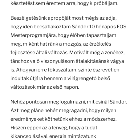
késztetést sem éreztem arra, hogy kipróbáljam.
Beszélgetésünk apropóját most mégis az adja,
hogy idén becsatlakoztam Sándor 10 hónapos EOS
Mesterprogramjára, hogy élőben tapasztaljam
meg, miként hat ránk a mozgás, az érzékelés
fejlesztése általi változás. Motivált még a zenéhez,
tánchoz való viszonyulásom átalakításának vágya
is. Ahogyan erre fókuszáltam, szinte észrevétlen
indultak útjára bennem a világrengető belső
változások már az első napon.
Nehéz pontosan megfogalmazni, mit csinál Sándor.
Azt meg pláne nehéz megragadni, hogy milyen
eredményeket köthetünk ehhez a módszerhez.
Hiszen éppen az a lényeg, hogy a tudat
kikapcsolásával, energia mintázatunk