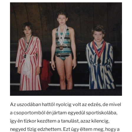
Az uszodában hattól nyolcig volt az edzés, de mivel
a csoportomból én jártam egyedül sportiskolába,
így én tízkor kezdtem a tanulást, azaz kilencig,
negyed tízig edzhettem. Ezt úgy éltem meg, hogy a