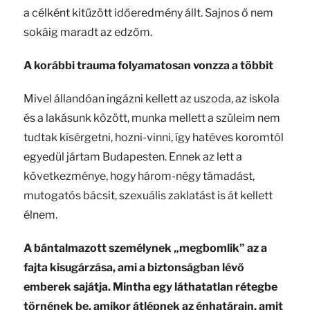
a célként kitűzött időeredmény állt. Sajnos ő nem
sokáig maradt az edzőm.
A korábbi trauma folyamatosan vonzza a többit
Mivel állandóan ingázni kellett az uszoda, az iskola
és a lakásunk között, munka mellett a szüleim nem
tudtak kísérgetni, hozni-vinni, így hatéves koromtól
egyedül jártam Budapesten. Ennek az lett a
következménye, hogy három-négy támadást,
mutogatós bácsit, szexuális zaklatást is át kellett
élnem.
A bántalmazott személynek „megbomlik” az a
fajta kisugárzása, ami a biztonságban lévő
emberek sajátja. Mintha egy láthatatlan rétegbe
törnének be, amikor átlépnek az énhatárain, amit