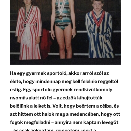
Ha egy gyermek sportoló, akkor arról szól az
élete, hogy mindennap meg kell felelnie reggeltől
estig. Egy sportoló gyermek rendkívül komoly
nyomás alatt nő fel – az edzők kihajtották
belőlünk a lelket is. Volt, hogy beértem a célba, és
azt hittem ott halok meg a medencében, hogy ott
fogok megfulladni – annyira nem kaptam levegőt
– és csak zokogtam, remegtem, mert a