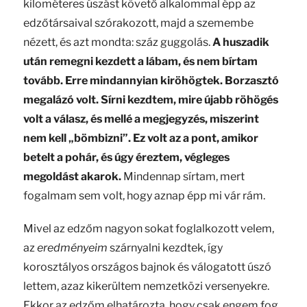
kilométeres úszást követő alkalommal épp az
edzőtársaival szórakozott, majd a szemembe
nézett, és azt mondta: száz guggolás.
A huszadik
után remegni kezdett a lábam, és nem bírtam
tovább. Erre mindannyian kiröhögtek. Borzasztó
megalázó volt. Sírni kezdtem, mire újabb röhögés
volt a válasz, és mellé a megjegyzés, miszerint
nem kell „bömbizni”. Ez volt az a pont, amikor
betelt a pohár, és úgy éreztem, végleges
megoldást akarok.
Mindennap sírtam, mert
fogalmam sem volt, hogy aznap épp mi vár rám.
Mivel az edzőm nagyon sokat foglalkozott velem,
az
eredményeim
szárnyalni kezdtek, így
korosztályos országos bajnok és válogatott úszó
lettem, azaz kikerültem nemzetközi versenyekre.
Ekkor az edzőm elhatározta, hogy csak engem fog