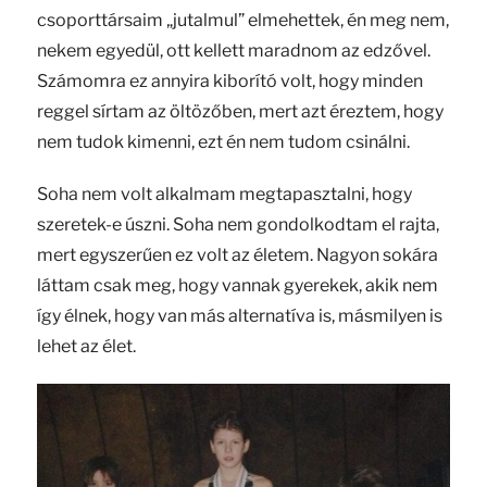
csoporttársaim „jutalmul” elmehettek, én meg nem,
nekem egyedül, ott kellett maradnom az edzővel.
Számomra ez annyira kiborító volt, hogy minden
reggel sírtam az öltözőben, mert azt éreztem, hogy
nem tudok kimenni, ezt én nem tudom csinálni.
Soha nem volt alkalmam megtapasztalni, hogy
szeretek-e úszni. Soha nem gondolkodtam el rajta,
mert egyszerűen ez volt az életem. Nagyon sokára
láttam csak meg, hogy vannak gyerekek, akik nem
így élnek, hogy van más alternatíva is, másmilyen is
lehet az élet.