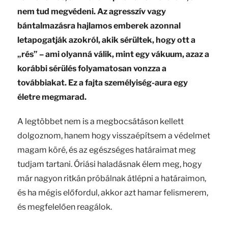
nem tud megvédeni. Az agresszív vagy
bántalmazásra hajlamos emberek azonnal
letapogatják azokról, akik sérültek, hogy ott a
„rés” – ami olyanná válik, mint egy vákuum, azaz a
korábbi sérülés folyamatosan vonzza a
továbbiakat. Ez a fajta személyiség-aura egy
életre megmarad.
A legtöbbet nem is a megbocsátáson kellett
dolgoznom, hanem hogy visszaépítsem a védelmet
magam köré, és az egészséges határaimat meg
tudjam tartani. Óriási haladásnak élem meg, hogy
már nagyon ritkán próbálnak átlépni a határaimon,
és ha mégis előfordul, akkor azt hamar felismerem,
és megfelelően reagálok.