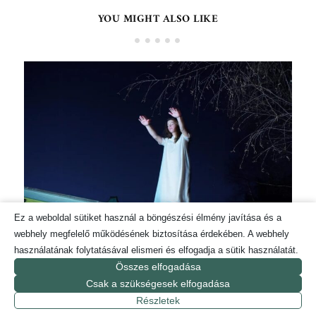
YOU MIGHT ALSO LIKE
Ez a weboldal sütiket használ a böngészési élmény javítása és a
webhely megfelelő működésének biztosítása érdekében. A webhely
használatának folytatásával elismeri és elfogadja a sütik használatát.
VESZÉLYESEBB ALVAJÁRÓ NŐKNEK LENNI,
Összes elfogadása
MINT A FÉRFINAK
Csak a szükségesek elfogadása
2026. június 9.
Részletek