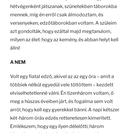
hétvégenként játszanak, szünetekben táborokba
mennek, míg én erről csak álmodoztam, és
versenyeken, edzőtáborokban voltam. A szüleim
azt gondolták, hogy ezáltal majd megtanulom,
milyen az élet: hogy az kemény, és abban helyt kell
állni!
A NEM
Volt egy fiatal edző, akivel az az egy óra – amit a
többiek nélkül egyedül vele töltöttem – kezdett
elviselhetetlenné válni. Én tizenhárom voltam, ő
meg a húszas éveiben járt, és fogalma sem volt
arról, hogy kell egy gyerekkel bánni. A napi kétszer
két-három órás edzés rettenetesen kimerített.
Emlékszem, hogy egy ilyen délelőtti, három