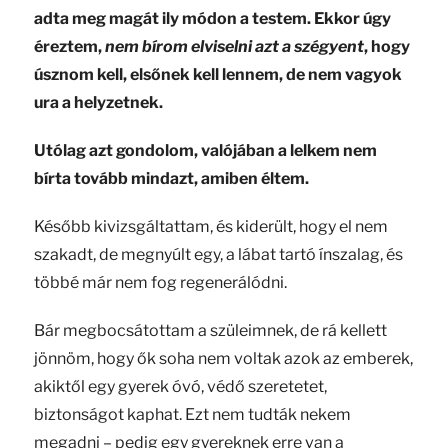
adta meg magát ily módon a testem. Ekkor úgy
éreztem,
nem bírom elviselni azt a szégyent
, hogy
úsznom kell, elsőnek kell lennem, de nem vagyok
ura a helyzetnek.
Utólag azt gondolom, valójában a lelkem nem
bírta tovább mindazt, amiben éltem.
Később kivizsgáltattam, és kiderült, hogy el nem
szakadt, de megnyúlt egy, a lábat tartó ínszalag, és
többé már nem fog regenerálódni.
Bár megbocsátottam a szüleimnek, de rá kellett
jönnöm, hogy ők soha nem voltak azok az emberek,
akiktől egy gyerek óvó, védő szeretetet,
biztonságot kaphat. Ezt nem tudták nekem
megadni – pedig egy gyereknek erre van a