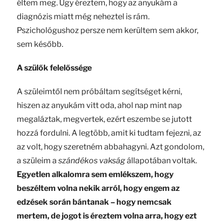
éltem meg. Úgy éreztem, hogy az anyukám a
diagnózis miatt még neheztel is rám.
Pszichológushoz persze nem kerültem sem akkor,
sem később.
A szülők felelőssége
A szüleimtől nem próbáltam segítséget kérni,
hiszen az anyukám vitt oda, ahol nap mint nap
megaláztak, megvertek, ezért eszembe se jutott
hozzá fordulni. A legtöbb, amit ki tudtam fejezni, az
az volt, hogy szeretném abbahagyni. Azt gondolom,
a szüleim a
szándékos vakság
állapotában voltak.
Egyetlen alkalomra sem emlékszem, hogy
beszéltem volna nekik arról, hogy engem az
edzések során bántanak – hogy nemcsak
mertem, de jogot is éreztem volna arra, hogy ezt