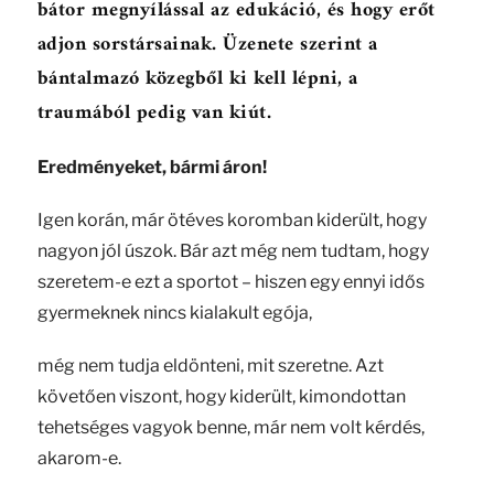
bátor megnyílással az edukáció, és hogy erőt
adjon sorstársainak. Üzenete szerint a
bántalmazó közegből ki kell lépni, a
traumából pedig van kiút.
Eredményeket, bármi áron!
Igen korán, már ötéves koromban kiderült, hogy
nagyon jól úszok. Bár azt még nem tudtam, hogy
szeretem-e ezt a sportot – hiszen egy ennyi idős
gyermeknek nincs kialakult egója,
még nem tudja eldönteni, mit szeretne. Azt
követően viszont, hogy kiderült, kimondottan
tehetséges vagyok benne, már nem volt kérdés,
akarom-e.