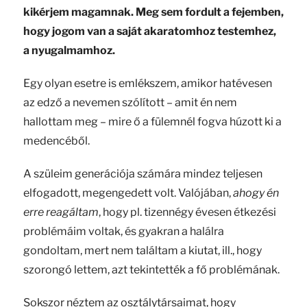
kikérjem magamnak. Meg sem fordult a fejemben,
hogy jogom van a saját akaratomhoz testemhez,
a nyugalmamhoz.
Egy olyan esetre is emlékszem, amikor hatévesen
az edző a nevemen szólított – amit én nem
hallottam meg – mire ő a fülemnél fogva húzott ki a
medencéből.
A szüleim generációja számára mindez teljesen
elfogadott, megengedett volt. Valójában,
ahogy én
erre reagáltam
, hogy pl. tizennégy évesen étkezési
problémáim voltak, és gyakran a halálra
gondoltam, mert nem találtam a kiutat, ill., hogy
szorongó lettem, azt tekintették a fő problémának.
Sokszor néztem az osztálytársaimat, hogy