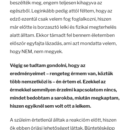
beszélték meg, engem teljesen kihagyva az
egészből. Leginkább pedig attól féltem, hogy az
edző ezentúl csak velem fog foglalkozni, hiszen
már előtte is borzasztó lelki és fizikai megterhelés
alatt álltam. Ekkor támadt fel bennem életemben
először egyfajta lázadás, ami azt mondatta velem,
hogy NEM, nem megyek.
Végig se tudtam gondolni, hogy az
eredményeimet – rengeteg érmem van, köztük
több nemzetközi is – én értem el. Ezekkel az
érmekkel semmilyen érzelmi kapcsolatom nincs,
mindet bedobtam a sarokba, miután megkaptam,
hiszen egyiknél sem volt ott a lelkem.
A szüleim értetlenül álltak a reakcióm előtt, hiszen
ők ebben óriási lehetőséget láttak. Büntetésképp