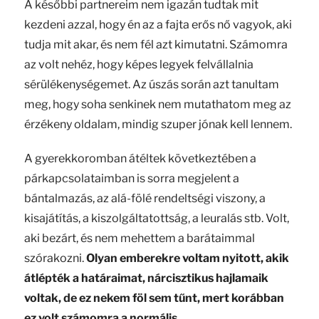
A későbbi partnereim nem igazán tudtak mit
kezdeni azzal, hogy én az a fajta erős nő vagyok, aki
tudja mit akar, és nem fél azt kimutatni. Számomra
az volt nehéz, hogy képes legyek felvállalnia
sérülékenységemet. Az úszás során azt tanultam
meg, hogy soha senkinek nem mutathatom meg az
érzékeny oldalam, mindig szuper jónak kell lennem.
A gyerekkoromban átéltek következtében a
párkapcsolataimban is sorra megjelent a
bántalmazás, az alá-fölé rendeltségi viszony, a
kisajátítás, a kiszolgáltatottság, a leuralás stb. Volt,
aki bezárt, és nem mehettem a barátaimmal
szórakozni.
Olyan emberekre voltam nyitott, akik
átlépték a határaimat, nárcisztikus hajlamaik
voltak, de ez nekem föl sem tűnt, mert korábban
ez volt számomra a normális.