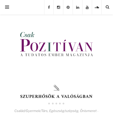
SZUPERHŐSÖK A VALÓSÁGBAN
Család/Gyermek/Társ
,
Egészség/szépség
,
Önismeret
-