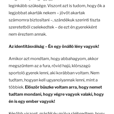
leginkább szüksége. Viszont azt is tudom, hogy ők a
legjobbat akarták nekem – jövőt akartak
számomra biztosítani –, szándékuk szerinti tiszta
szeretetből cselekedtek – de ezt én gyerekként
nem éreztem annak.
Az identitásválság – Én egy önálló lény vagyok!
Amikor azt mondtam, hogy abbahagyom, akkor
megszűntem az a fura, rövid hajú, klórszagú
sportoló gyerek lenni, aki korábban voltam. Nem
tudtam, hogyan kell ugyanolyannak lenni, mint a
többiek.
Először büszke voltam arra, hogy nemet
tudtam mondani, hogy végre vagyok valaki, hogy
én is egy ember vagyok!
Később viszont
,
másfél év múlva ráébredtem, hogy