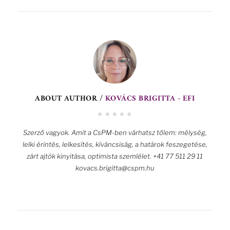
ABOUT AUTHOR /
KOVÁCS BRIGITTA - EFI
Szerző vagyok. Amit a CsPM-ben várhatsz tőlem: mélység,
lelki érintés, lelkesítés, kíváncsiság, a határok feszegetése,
zárt ajtók kinyitása, optimista szemlélet. +41 77 511 29 11
kovacs.brigitta@cspm.hu