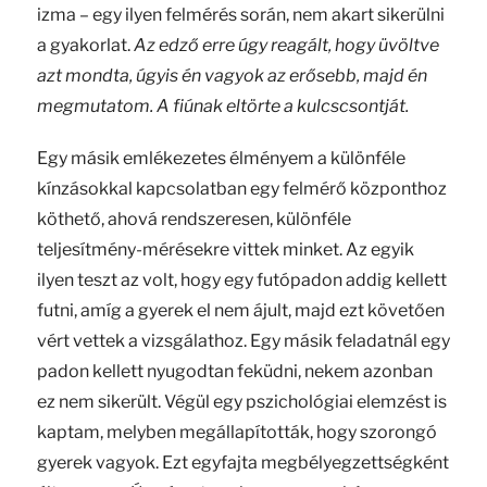
izma – egy ilyen felmérés során, nem akart sikerülni
a gyakorlat.
Az edző erre úgy reagált, hogy üvöltve
azt mondta, úgyis én vagyok az erősebb, majd én
megmutatom. A fiúnak eltörte a kulcscsontját.
Egy másik emlékezetes élményem a különféle
kínzásokkal kapcsolatban egy felmérő központhoz
köthető, ahová rendszeresen, különféle
teljesítmény-mérésekre vittek minket. Az egyik
ilyen teszt az volt, hogy egy futópadon addig kellett
futni, amíg a gyerek el nem ájult, majd ezt követően
vért vettek a vizsgálathoz. Egy másik feladatnál egy
padon kellett nyugodtan feküdni, nekem azonban
ez nem sikerült. Végül egy pszichológiai elemzést is
kaptam, melyben megállapították, hogy szorongó
gyerek vagyok. Ezt egyfajta megbélyegzettségként