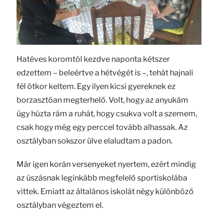
Hatéves koromtól kezdve naponta kétszer
edzettem – beleértve a hétvégét is –, tehát hajnali
fél ötkor keltem. Egy ilyen kicsi gyereknek ez
borzasztóan megterhelő. Volt, hogy az anyukám
úgy húzta rám a ruhát, hogy csukva volt a szemem,
csak hogy még egy perccel tovább alhassak. Az
osztályban sokszor ülve elaludtam a padon.
Már igen korán versenyeket nyertem, ezért mindig
az úszásnak leginkább megfelelő sportiskolába
vittek. Emiatt az általános iskolát négy különböző
osztályban végeztem el.