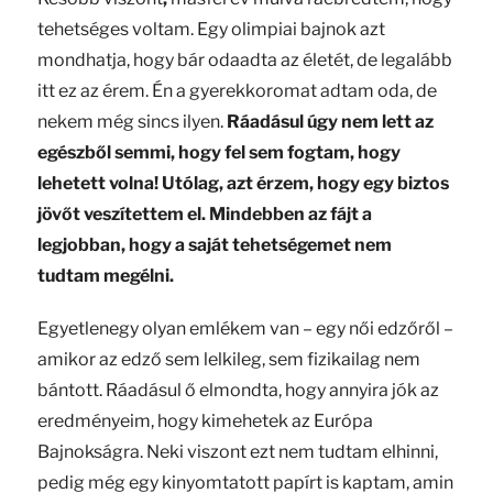
tehetséges voltam. Egy olimpiai bajnok azt
mondhatja, hogy bár odaadta az életét, de legalább
itt ez az érem. Én a gyerekkoromat adtam oda, de
nekem még sincs ilyen.
Ráadásul úgy nem lett az
egészből semmi, hogy fel sem fogtam, hogy
lehetett volna! Utólag, azt érzem, hogy egy biztos
jövőt veszítettem el. Mindebben az fájt a
legjobban, hogy a saját tehetségemet nem
tudtam megélni.
Egyetlenegy olyan emlékem van – egy női edzőről –
amikor az edző sem lelkileg, sem fizikailag nem
bántott. Ráadásul ő elmondta, hogy annyira jók az
eredményeim, hogy kimehetek az Európa
Bajnokságra. Neki viszont ezt nem tudtam elhinni,
pedig még egy kinyomtatott papírt is kaptam, amin