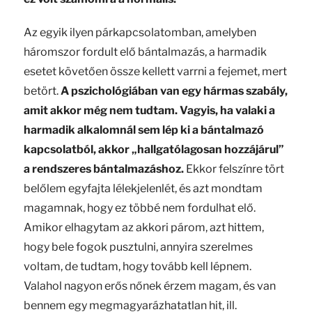
Az egyik ilyen párkapcsolatomban, amelyben
háromszor fordult elő bántalmazás, a harmadik
esetet követően össze kellett varrni a fejemet, mert
betört.
A pszichológiában van egy hármas szabály,
amit akkor még nem tudtam. Vagyis, ha valaki a
harmadik alkalomnál sem lép ki a bántalmazó
kapcsolatból, akkor „hallgatólagosan hozzájárul”
a rendszeres bántalmazáshoz.
Ekkor felszínre tört
belőlem egyfajta lélekjelenlét, és azt mondtam
magamnak, hogy ez többé nem fordulhat elő.
Amikor elhagytam az akkori párom, azt hittem,
hogy bele fogok pusztulni, annyira szerelmes
voltam, de tudtam, hogy tovább kell lépnem.
Valahol nagyon erős nőnek érzem magam, és van
bennem egy megmagyarázhatatlan hit, ill.