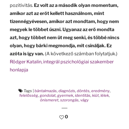
pozitivitás.
Ez volt az a második olyan momentum,
amikor azt az erőt kellett használnom, mint
tizennégyévesen, amikor azt mondtam, hogy nem
megyek le többet úszni. Ugyanaz az erő mondta
azt, hogy többet nem üt meg senki, és többé nincs
olyan, hogy bárki megmondja, mit csináljak. Ez
azóta is így van.
(A következő számban folytatjuk.)
Rödger Katalin, integrál pszichológiai szakember
honlapja
Tags
|
bántalmazás
,
diagnózis
,
döntés
,
eredmény
,
felelősség
,
gondolat
,
gyermek
,
identitás
,
kiút
,
lélek
,
önismeret
,
szorongás
,
vágy
0