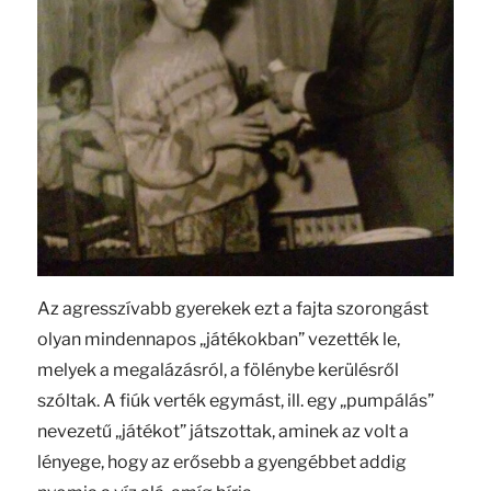
Az agresszívabb gyerekek ezt a fajta szorongást
olyan mindennapos „játékokban” vezették le,
melyek a megalázásról, a fölénybe kerülésről
szóltak. A fiúk verték egymást, ill. egy „pumpálás”
nevezetű „játékot” játszottak, aminek az volt a
lényege, hogy az erősebb a gyengébbet addig