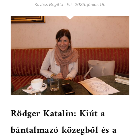
Kovács Brigitta - Efi
2025. június 18.
-
Rödger Katalin: Kiút a
bántalmazó közegből és a