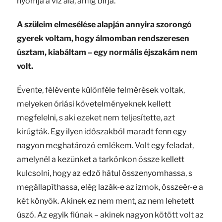
nyomja a víz alá, amíg bírja.
A szüleim elmesélése alapján annyira szorongó
gyerek voltam, hogy álmomban rendszeresen
úsztam, kiabáltam – egy normális éjszakám nem
volt.
Évente, félévente különféle felmérések voltak,
melyeken óriási követelményeknek kellett
megfelelni, s aki ezeket nem teljesítette, azt
kirúgták. Egy ilyen időszakból maradt fenn egy
nagyon meghatározó emlékem. Volt egy feladat,
amelynél a kezünket a tarkónkon össze kellett
kulcsolni, hogy az edző hátul összenyomhassa, s
megállapíthassa, elég lazák-e az izmok, összeér-e a
két könyök. Akinek ez nem ment, az nem lehetett
úszó. Az egyik fiúnak – akinek nagyon kötött volt az