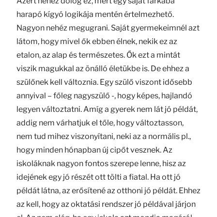
Azért nehéz dolog ez, mert egy saját farkába
harapó kígyó logikája mentén értelmezhető.
Nagyon nehéz megugrani. Saját gyermekeimnél azt
látom, hogy mivel ők ebben élnek, nekik ez az
etalon, az alap és természetes. Ők ezt a mintát
viszik magukkal az önálló életükbe is. De ehhez a
szülőnek kell változnia. Egy szülő viszont idősebb
annyival – főleg nagyszülő -, hogy képes, hajlandó
legyen változtatni. Amíg a gyerek nem lát jó példát,
addig nem várhatjuk el tőle, hogy változtasson,
nem tud mihez viszonyítani, neki az a normális pl.,
hogy minden hónapban új cipőt vesznek. Az
iskoláknak nagyon fontos szerepe lenne, hisz az
idejének egy jó részét ott tölti a fiatal. Ha ott jó
példát látna, az erősítené az otthoni jó példát. Ehhez
az kell, hogy az oktatási rendszer jó példával járjon