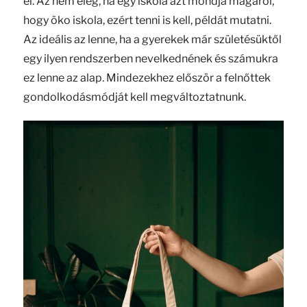
el. Az nem elég, ha egy iskola azt mondja magáról,
hogy öko iskola, ezért tenni is kell, példát mutatni.
Az ideális az lenne, ha a gyerekek már születésüktől
egy ilyen rendszerben nevelkednének és számukra
ez lenne az alap. Mindezekhez először a felnőttek
gondolkodásmódját kell megváltoztatnunk.