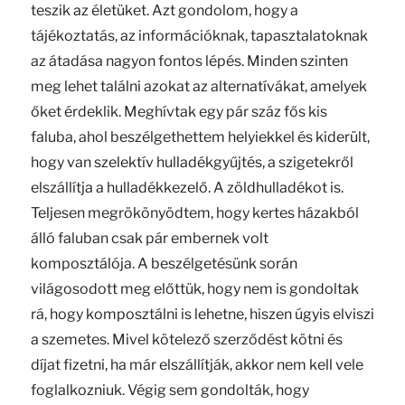
teszik az életüket. Azt gondolom, hogy a
tájékoztatás, az információknak, tapasztalatoknak
az átadása nagyon fontos lépés. Minden szinten
meg lehet találni azokat az alternatívákat, amelyek
őket érdeklik. Meghívtak egy pár száz fős kis
faluba, ahol beszélgethettem helyiekkel és kiderült,
hogy van szelektív hulladékgyűjtés, a szigetekről
elszállítja a hulladékkezelő. A zöldhulladékot is.
Teljesen megrökönyödtem, hogy kertes házakból
álló faluban csak pár embernek volt
komposztálója. A beszélgetésünk során
világosodott meg előttük, hogy nem is gondoltak
rá, hogy komposztálni is lehetne, hiszen úgyis elviszi
a szemetes. Mivel kötelező szerződést kötni és
díjat fizetni, ha már elszállítják, akkor nem kell vele
foglalkozniuk. Végig sem gondolták, hogy