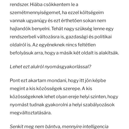
rendszer. Hiába csökkentem le a
szemétmennyiségemet, ha ezzel költségeim
vannak ugyanúgy és ezt érthetően sokan nem
hajlandók benyelni. Tehát nagy szükség lenne egy
rendszerbeli változásra is, gazdasági és politikai
oldalról is. Az egyéneknek nincs feltétlen
befolyásuk arra, hogy a másik két oldalt is alakítsák.
Lehet ezt alulról nyomásgyakorlással?
Pont ezt akartam mondani, hogy itt jön képbe
megint a kis közösségek szerepe. A kis
közösségeknek lehet olyan ereje helyi szinten, hogy
nyomást tudnak gyakorolni a helyi szabályozások
megváltoztatására.
Senkit meg nem bántva, mennyire intelligencia