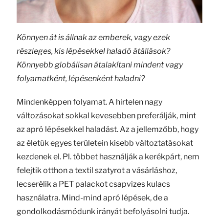
Könnyen át is állnak az emberek, vagy ezek
részleges, kis lépésekkel haladó átállások?
Könnyebb globálisan átalakítani mindent vagy
folyamatként, lépésenként haladni?
Mindenképpen folyamat. A hirtelen nagy
változásokat sokkal kevesebben preferálják, mint
az apró lépésekkel haladást. Az a jellemzőbb, hogy
az életük egyes területein kisebb változtatásokat
kezdenek el. Pl. többet használják a kerékpárt, nem
felejtik otthon a textil szatyrot a vásárláshoz,
lecserélik a PET palackot csapvizes kulacs
használatra. Mind-mind apró lépések, de a
gondolkodásmódunk irányát befolyásolni tudja.