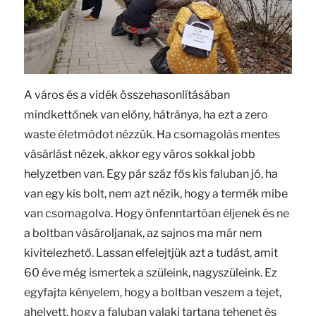
A város és a vidék összehasonlításában
mindkettőnek van előny, hátránya, ha ezt a zero
waste életmódot nézzük. Ha csomagolás mentes
vásárlást nézek, akkor egy város sokkal jobb
helyzetben van. Egy pár száz fős kis faluban jó, ha
van egy kis bolt, nem azt nézik, hogy a termék mibe
van csomagolva. Hogy önfenntartóan éljenek és ne
a boltban vásároljanak, az sajnos ma már nem
kivitelezhető. Lassan elfelejtjük azt a tudást, amit
60 éve még ismertek a szüleink, nagyszüleink. Ez
egyfajta kényelem, hogy a boltban veszem a tejet,
ahelyett, hogy a faluban valaki tartana tehenet és