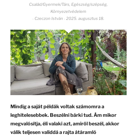
Család/Gyermek/Társ
,
Egészség/szépség
,
Környezetvédelem
Czeczon István
2025. augusztus 18.
-
-
Mindig a saját példák voltak számomra a
leghitelesebbek. Beszélni bárki tud. Ám mikor
megvalósítja, éli valaki azt, amiről beszél, akkor
válik teljesen validdá a rajta átáramló