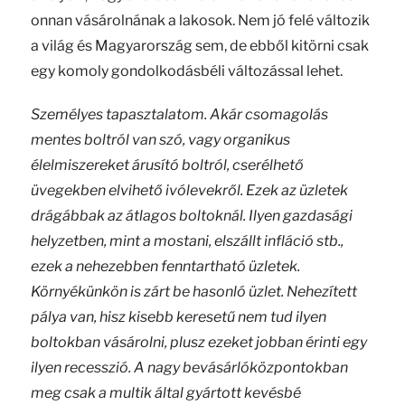
onnan vásárolnának a lakosok. Nem jó felé változik
a világ és Magyarország sem, de ebből kitörni csak
egy komoly gondolkodásbéli változással lehet.
Személyes tapasztalatom. Akár csomagolás
mentes boltról van szó, vagy organikus
élelmiszereket árusító boltról, cserélhető
üvegekben elvihető ivólevekről. Ezek az üzletek
drágábbak az átlagos boltoknál. Ilyen gazdasági
helyzetben, mint a mostani, elszállt infláció stb.,
ezek a nehezebben fenntartható üzletek.
Környékünkön is zárt be hasonló üzlet. Nehezített
pálya van, hisz kisebb keresetű nem tud ilyen
boltokban vásárolni, plusz ezeket jobban érinti egy
ilyen recesszió. A nagy bevásárlóközpontokban
meg csak a multik által gyártott kevésbé