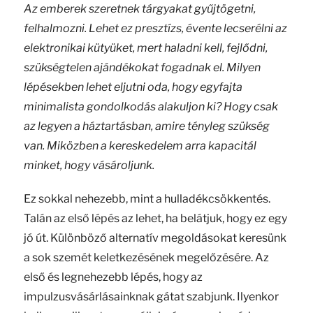
Az emberek szeretnek tárgyakat gyűjtögetni,
felhalmozni. Lehet ez presztízs, évente lecserélni az
elektronikai kütyüket, mert haladni kell, fejlődni,
szükségtelen ajándékokat fogadnak el. Milyen
lépésekben lehet eljutni oda, hogy egyfajta
minimalista gondolkodás alakuljon ki? Hogy csak
az legyen a háztartásban, amire tényleg szükség
van. Miközben a kereskedelem arra kapacitál
minket, hogy vásároljunk.
Ez sokkal nehezebb, mint a hulladékcsökkentés.
Talán az első lépés az lehet, ha belátjuk, hogy ez egy
jó út. Különböző alternatív megoldásokat keresünk
a sok szemét keletkezésének megelőzésére. Az
első és legnehezebb lépés, hogy az
impulzusvásárlásainknak gátat szabjunk. Ilyenkor