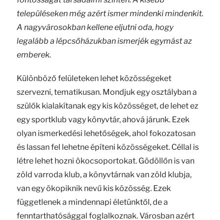
településeken még azért ismer mindenki mindenkit.
A nagyvárosokban kellene eljutni oda, hogy
legalább a lépcsőházukban ismerjék egymást az
emberek.
Különböző felületeken lehet közösségeket
szervezni, tematikusan. Mondjuk egy osztályban a
szülők kialakítanak egy kis közösséget, de lehet ez
egy sportklub vagy könyvtár, ahová járunk. Ezek
olyan ismerkedési lehetőségek, ahol fokozatosan
és lassan fel lehetne építeni közösségeket. Céllal is
létre lehet hozni ökocsoportokat. Gödöllőn is van
zöld varroda klub, a könyvtárnak van zöld klubja,
van egy ökopiknik nevű kis közösség. Ezek
függetlenek a mindennapi életünktől, de a
fenntarthatósággal foglalkoznak. Városban azért