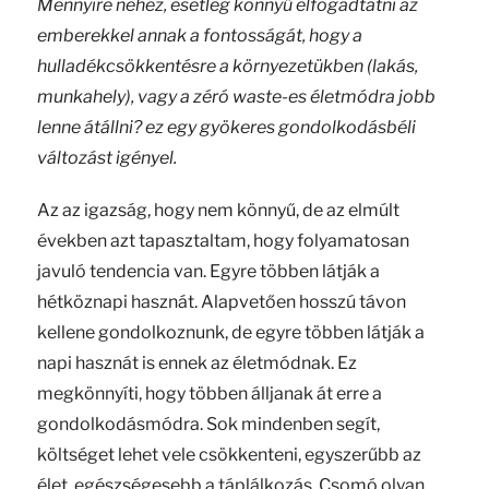
Mennyire nehéz, esetleg könnyű elfogadtatni az
emberekkel annak a fontosságát, hogy a
hulladékcsökkentésre a környezetükben (lakás,
munkahely), vagy a zéró waste-es életmódra jobb
lenne átállni? ez egy gyökeres gondolkodásbéli
változást igényel.
Az az igazság, hogy nem könnyű, de az elmúlt
években azt tapasztaltam, hogy folyamatosan
javuló tendencia van. Egyre többen látják a
hétköznapi hasznát. Alapvetően hosszú távon
kellene gondolkoznunk, de egyre többen látják a
napi hasznát is ennek az életmódnak. Ez
megkönnyíti, hogy többen álljanak át erre a
gondolkodásmódra. Sok mindenben segít,
költséget lehet vele csökkenteni, egyszerűbb az
élet, egészségesebb a táplálkozás. Csomó olyan