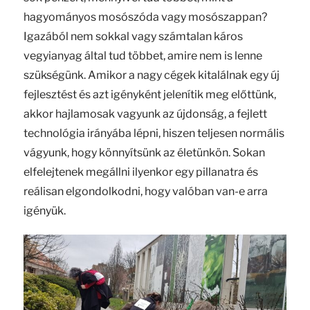
hagyományos mosószóda vagy mosószappan?
Igazából nem sokkal vagy számtalan káros
vegyianyag által tud többet, amire nem is lenne
szükségünk. Amikor a nagy cégek kitalálnak egy új
fejlesztést és azt igényként jelenítik meg előttünk,
akkor hajlamosak vagyunk az újdonság, a fejlett
technológia irányába lépni, hiszen teljesen normális
vágyunk, hogy könnyítsünk az életünkön. Sokan
elfelejtenek megállni ilyenkor egy pillanatra és
reálisan elgondolkodni, hogy valóban van-e arra
igényük.