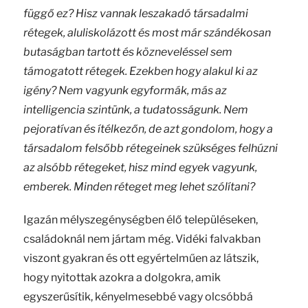
függő ez? Hisz vannak leszakadó társadalmi
rétegek, aluliskolázott és most már szándékosan
butaságban tartott és közneveléssel sem
támogatott rétegek. Ezekben hogy alakul ki az
igény? Nem vagyunk egyformák, más az
intelligencia szintünk, a tudatosságunk. Nem
pejoratívan és ítélkezőn, de azt gondolom, hogy a
társadalom felsőbb rétegeinek szükséges felhúzni
az alsóbb rétegeket, hisz mind egyek vagyunk,
emberek. Minden réteget meg lehet szólítani?
Igazán mélyszegénységben élő településeken,
családoknál nem jártam még. Vidéki falvakban
viszont gyakran és ott egyértelműen az látszik,
hogy nyitottak azokra a dolgokra, amik
egyszerűsítik, kényelmesebbé vagy olcsóbbá