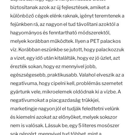
biztosítanak azok az új fejlesztések, amiket a
különböző cégek elénk raknak, igényt teremtenek a
fejünkben rá, az nagyon el tud távolítani azoktól a
hagyományos és fenntartható módszerektől,
melyek korábban működtek. Ilyen a PET palackos
víz. Korábban eszünkbe se jutott, hogy palackozzuk
a vizet, egy idő után kitalálták, hogy ez jó üzlet, azt
érezték sokan, hogy ez mennyivel jobb,
egészségesebb, praktikusabb. Valahol elveszik az a
negatívuma, hogy cipelni kell, problémás szemetet
gyártunk vele, mikroelemek oldódnak ki a vízbe. A
negatívumokat a piacgazdaság trükkjei,
marketingje nagyon jól el tudják feledtetni velünk
és kiemelni azokat az előnyöket, melyek sokszor
nem is valósak. Lássuk be, egy 5 literes mosószer
sok pénzért, mennyivel tud többet, mint a