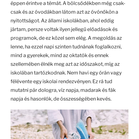
éppen érintve a témát. A bölcsődékben még csak-
csak és az óvodákban látom azt az óvónőkön a
nyitottságot. Az állami iskolákban, ahol eddig
jártam, persze voltak ilyen jellegű előadások és
programok, de ez közel sem elég. A megoldás az
lenne, ha ezzel napi szinten tudnának foglalkozni,
mind a gyerekek, mind az oktatók és ennek
szellemében élnék meg azt az időszakot, míg az
iskolában tartózkodnak. Nem havi egy órán vagy
félévente egy iskolai rendezvényen. Ez rá tud
mutatni pár dologra, víz napja, madarak és fák
napja és hasonlók, de összességében kevés.