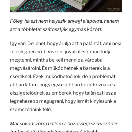
Főleg, ha ezt nem helyezik anyagi alapokra, hanem
azt a többletet szétosztják egymás között.
Így van. De lehet, hogy árulja azt a palántát, ami neki
feleslegben nőtt. Viszont jóval olcsóbban tudja
megtenni, mintha be kell mennie a városba
megvásárolni. És működhetnek a barterek is a
cseréknél. Ezek működhetnének, de a problémát
abban látom, hogy egyre jobban bezárkóznak és
elszigetelődnek az emberek, hogy talán ezt lesz a
legnehezebb megugrani, hogy ismét kinyissunk a
szomszédaink felé.
Már sokadszorra hallom a közösségi szerveződés
fontosságát társadalmi szinten. A kisebb