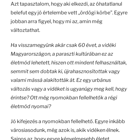
Azt tapasztalom, hogy aki elkezdi, az óhatatlanul
belefut egy jó értelembe vett „ördögi körbe”. Egyre
jobban arra figyel, hogy mi az, amin még
változtathat.
Ha visszamegyünk akár csak 60 évet, a vidéki
Magyarországon, a paraszti kultúrában ez az
életmód lehetett, hiszen ott mindent felhasználtak,
semmit sem dobtak ki, újrahasznosítottak vagy
valami mássá alakították át. Ez egy urbánus
változás vagy a vidéket is ugyanúgy meg kell, hogy
érintse? Ott még nyomokban fellelhetők a régi
életmód nyomai?
Jó kifejezés a nyomokban fellelhető. Egyre inkább
városiasodunk, még azok is, akik vidéken élnek.
Sajnos az, hogy egyre kényelmesebb életet