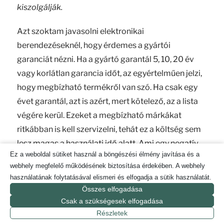
kiszolgálják.
Azt szoktam javasolni elektronikai
berendezéseknél, hogy érdemes a gyártói
garanciát nézni. Ha a gyártó garantál 5, 10, 20 év
vagy korlátlan garancia időt, az egyértelműen jelzi,
hogy megbízható termékről van szó. Ha csak egy
évet garantál, azt is azért, mert kötelező, az a lista
végére kerül. Ezeket a megbízható márkákat
ritkábban is kell szervizelni, tehát ez a költség sem
lesz magas a használati idő alatt. Ami egy negatív
Ez a weboldal sütiket használ a böngészési élmény javítása és a
dolog, hogy sokszor egy elem javítási költsége
webhely megfelelő működésének biztosítása érdekében. A webhely
annyi, mint egy komplett új gép. Elvileg nem éri meg
használatának folytatásával elismeri és elfogadja a sütik használatát.
javíttatni. Ez sokakat meggátol abban, hogy
Összes elfogadása
javíttassák a régebbi eszközeiket. Az anyagiak
Csak a szükségesek elfogadása
sokat számítanak, DE. Egy magasabb tudatosság
Részletek