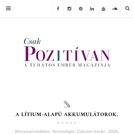
A LÍTIUM-ALAPÚ AKKUMULÁTOROK,
Környezetvédelem
,
Technológia
Czeczon István
2026.
-
-