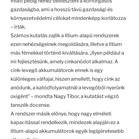
miatt pedig nehéz beilleszteni a körforgásos
gazdaságba, ami a hosszú távú gazdasági és
környezetvédelmi célokat mindenképp korlátozza
– írták.
Számos kutatás zajlik a lítium-alapú rendszerek
ezen nehézségeinek megoldására, illetve a lítium
más fémekkel történő kiváltására. „Ilyen például a
mi fejlesztésünk, amely cinkanódot alkalmaz. A
cink-levegő akkumulátorok ennek is egy
különleges válfajai, hiszen amellett, hogy cink az
anódunk, a katódfolyamatnál a levegőből nyerünk
oxigént” – mondta Nagy Tibor, a kutatást végző
tanszék docense.
A rendszer másik előnye, hogy nagy elméleti
kapacitással rendelkezik, mindezek alapján ez a
lítium-alapú akkumulátorok egyik legígéretesebb