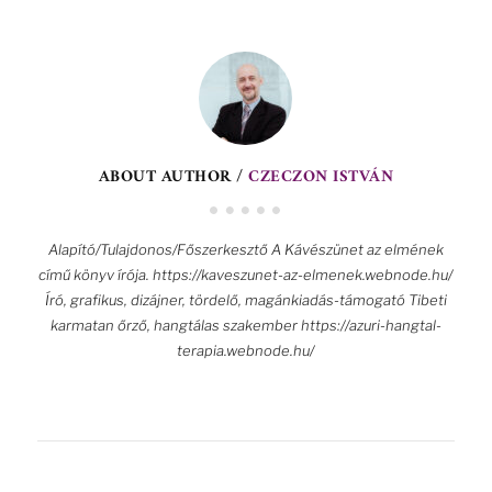
ABOUT AUTHOR /
CZECZON ISTVÁN
Alapító/Tulajdonos/Főszerkesztő A Kávészünet az elmének
című könyv írója. https://kaveszunet-az-elmenek.webnode.hu/
Író, grafikus, dizájner, tördelő, magánkiadás-támogató Tibeti
karmatan őrző, hangtálas szakember https://azuri-hangtal-
terapia.webnode.hu/