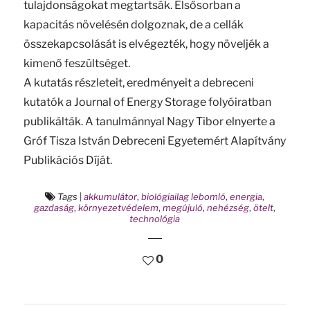
tulajdonságokat megtartsák. Elsősorban a
kapacitás növelésén dolgoznak, de a cellák
összekapcsolását is elvégezték, hogy növeljék a
kimenő feszültséget.
A kutatás részleteit, eredményeit a debreceni
kutatók a Journal of Energy Storage folyóiratban
publikálták. A tanulmánnyal Nagy Tibor elnyerte a
Gróf Tisza István Debreceni Egyetemért Alapítvány
Publikációs Díját.
Tags
|
akkumulátor
,
biológiailag lebomló
,
energia
,
gazdaság
,
környezetvédelem
,
megújuló
,
nehézség
,
ötelt
,
technológia
0