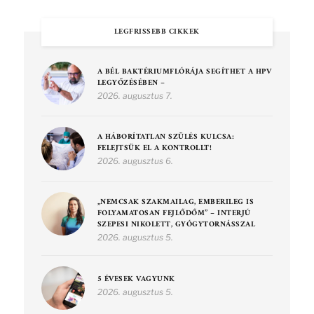
LEGFRISSEBB CIKKEK
A BÉL BAKTÉRIUMFLÓRÁJA SEGÍTHET A HPV
LEGYŐZÉSÉBEN –
2026. augusztus 7.
A HÁBORÍTATLAN SZÜLÉS KULCSA:
FELEJTSÜK EL A KONTROLLT!
2026. augusztus 6.
„NEMCSAK SZAKMAILAG, EMBERILEG IS
FOLYAMATOSAN FEJLŐDŐM” – INTERJÚ
SZEPESI NIKOLETT, GYÓGYTORNÁSSZAL
2026. augusztus 5.
5 ÉVESEK VAGYUNK
2026. augusztus 5.