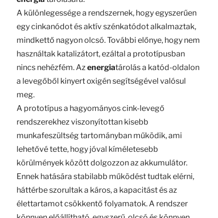
A különlegessége a rendszernek, hogy egyszerűen
egy cinkanódot és aktív szénkatódot alkalmaztak,
mindkettő nagyon olcsó. További előnye, hogy nem
használtak katalizátort, ezáltal a prototípusban
nincs nehézfém. Az
energia
tárolás a katód-oldalon
a levegőből kinyert oxigén segítségével valósul
meg.
A prototípus a hagyományos cink-levegő
rendszerekhez viszonyítottan kisebb
munkafeszültség tartományban működik, ami
lehetővé tette, hogy jóval kíméletesebb
körülmények között dolgozzon az akkumulátor.
Ennek hatására stabilabb működést tudtak elérni,
háttérbe szorultak a káros, a kapacitást és az
élettartamot csökkentő folyamatok. A rendszer
könnyen előállítható, egyszerű, olcsó és könnyen