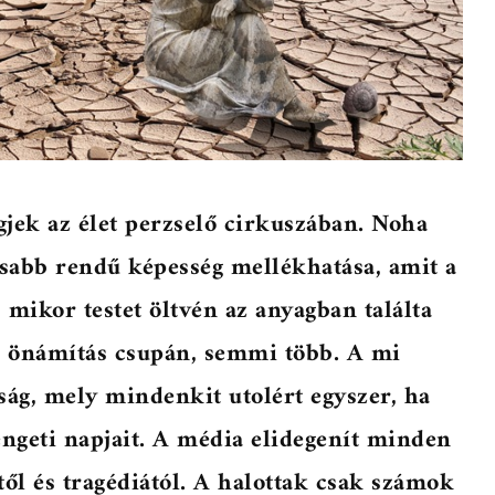
gjek az élet perzselő cirkuszában. Noha
sabb rendű képesség mellékhatása, amit a
mikor testet öltvén az anyagban találta
ez önámítás csupán, semmi több. A mi
ság, mely mindenkit utolért egyszer, ha
ngeti napjait. A média elidegenít minden
től és tragédiától. A halottak csak számok