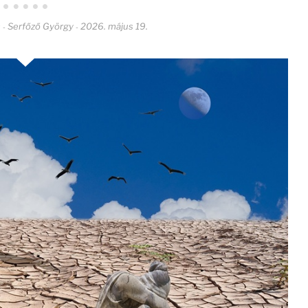
m
Serfőző György
2026. május 19.
-
-