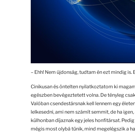
– Ehh! Nem újdonság, tudtam én ezt mindig is.
Cinikusan és öntelten nyilatkoztatom ki maga
egészben bevégeztetett volna. De tényleg csak
Valóban csendestársnak kell lennem egy élete
lelkesedni, ami nem számít semmit, de ha igen,
külhonban díjaznak egy jeles honfitársat. Pedig
mégis most olybá tűnik, mind megelégszik a hami