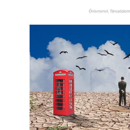
Önismeret
,
Társadalo