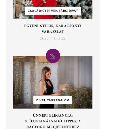
CSALÁD/GYERMEK/TÁRS, DIVAT
EGYÉNI STÍLUS, KARÁCSONYI
VARÁZSLAT
2026. május 22.
DIVAT, TÁRSADALOM
ÜNNEPI ELEGANCIA:
STÍLUSTANÁCSADÓ TIPPEK A
RAGYOGÓ MEGJELENÉSHEZ