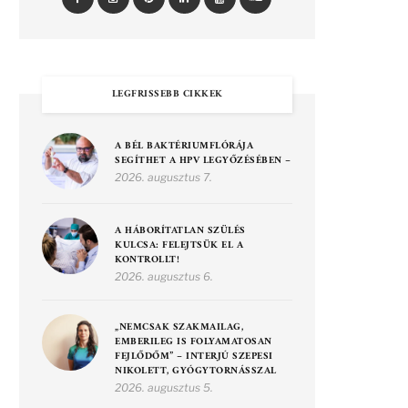
LEGFRISSEBB CIKKEK
A BÉL BAKTÉRIUMFLÓRÁJA
SEGÍTHET A HPV LEGYŐZÉSÉBEN –
2026. augusztus 7.
A HÁBORÍTATLAN SZÜLÉS
KULCSA: FELEJTSÜK EL A
KONTROLLT!
2026. augusztus 6.
„NEMCSAK SZAKMAILAG,
EMBERILEG IS FOLYAMATOSAN
FEJLŐDŐM” – INTERJÚ SZEPESI
NIKOLETT, GYÓGYTORNÁSSZAL
2026. augusztus 5.