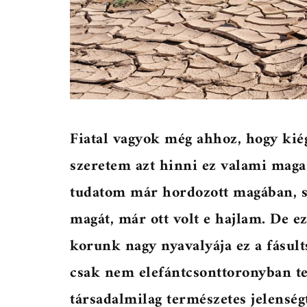
Fiatal vagyok még ahhoz, hogy kié
szeretem azt hinni ez valami maga
tudatom már hordozott magában, s 
magát, már ott volt e hajlam. De 
korunk nagy nyavalyája ez a fásult
csak nem elefántcsonttoronyban te
társadalmilag természetes jelenség