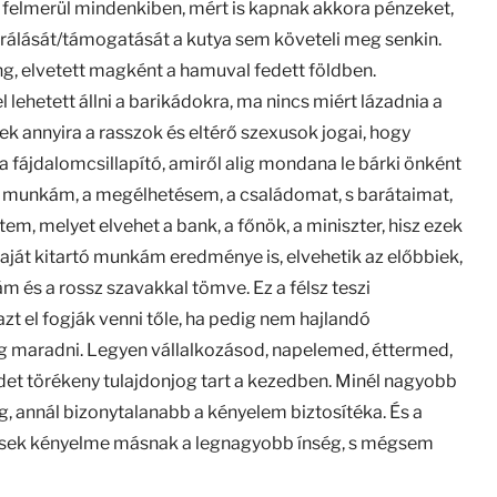
len felmerül mindenkiben, mért is kapnak akkora pénzeket,
rálását/támogatását a kutya sem követeli meg senkin.
ang, elvetett magként a hamuval fedett földben.
 lehetett állni a barikádokra, ma nincs miért lázadnia a
nek annyira a rasszok és eltérő szexusok jogai, hogy
a fájdalomcsillapító, amiről alig mondana le bárki önként
m a munkám, a megélhetésem, a családomat, s barátaimat,
em, melyet elvehet a bank, a főnök, a miniszter, hisz ezek
aját kitartó munkám eredménye is, elvehetik az előbbiek,
m és a rossz szavakkal tömve. Ez a félsz teszi
azt el fogják venni tőle, ha pedig nem hajlandó
og maradni. Legyen vállalkozásod, napelemed, éttermed,
det törékeny tulajdonjog tart a kezedben. Minél nagyobb
g, annál bizonytalanabb a kényelem biztosítéka. És a
esek kényelme másnak a legnagyobb ínség, s mégsem