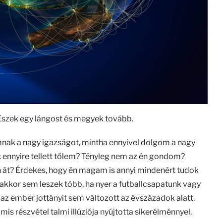
 Eszek egy lángost és megyek tovább.
mnak a nagy igazságot, mintha ennyivel dolgom a nagy
 ennyire tellett tőlem? Tényleg nem az én gondom?
n át? Érdekes, hogy én magam is annyi mindenért tudok
 akkor sem leszek több, ha nyer a futballcsapatunk vagy
 az ember jottányit sem változott az évszázadok alatt,
s részvétel talmi illúziója nyújtotta sikerélménnyel.