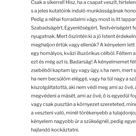
Csak a sikerrel! Hisz, ha a csapat veszít, hirte
s a jeles kutatóink induló munkásságának hono
Pedig a néhai forradalmi vágy most is itt lapp
Szabadságért, Egyenlőségért, Testvériségért fel
nyugatnak. Mert őszintén ki a jó Istent érdekel
meghaljon értük vagy ellenük? A kényelem lett 
egy homályos, kvázi illuzórikus célból. Félte
ezt és még azt is. Badarság! A kényelmemet félt
zsebéből kaptam így vagy úgy, s ha nem, mert s
ha nem becsülöm eléggé, vagy ha túl nagy a szá
kiszolgáltatottá, aki nem védi meg ami az övé, 
megvédeni a másét, ami az övé, ő is egyedül f
vagy csak pusztán a környezet szereteted, min
a veszteni való, minél törékenyebb a tulajdonjo
kényelem nagyobb úr a szükségnél, pedig egy
hajlandó kockáztatni.