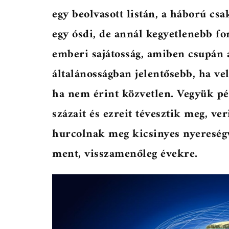
egy beolvasott listán, a háború csa
egy ósdi, de annál kegyetlenebb fo
emberi sajátosság, amiben csupán a
általánosságban jelentősebb, ha v
ha nem érint közvetlen. Vegyük pé
százait és ezreit tévesztik meg, ver
hurcolnak meg kicsinyes nyereségv
ment, visszamenőleg évekre.