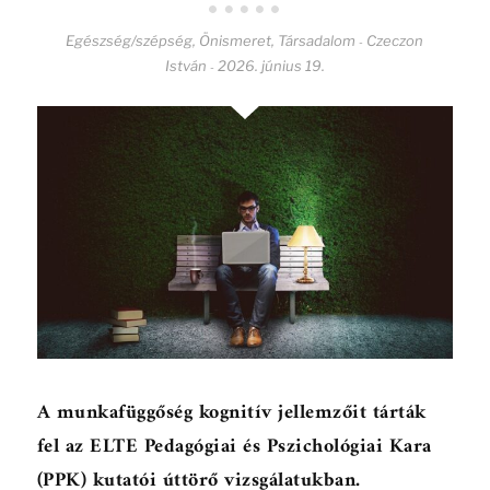
Egészség/szépség
,
Önismeret
,
Társadalom
Czeczon
-
István
2026. június 19.
-
A munkafüggőség kognitív jellemzőit tárták
fel az ELTE Pedagógiai és Pszichológiai Kara
(PPK) kutatói úttörő vizsgálatukban.