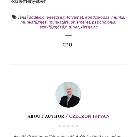
közleményében.
Tags
|
addikció
,
egészség
,
folyamat
,
gondolkodás
,
munka
,
munkafüggés
,
munkatárs
,
önismeret
,
pszichológia
,
szexfüggőség
,
tünet
,
vizsgálat
0
ABOUT AUTHOR /
CZECZON ISTVÁN
Alapító/Tulajdonos/Főszerkesztő A Kávészünet az elmének