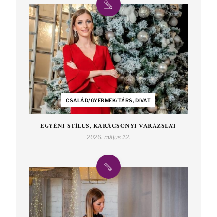
CSALÁD/GYERMEK/TÁRS, DIVAT
EGYÉNI STÍLUS, KARÁCSONYI VARÁZSLAT
2026. május 22.