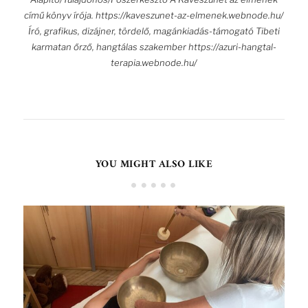
című könyv írója. https://kaveszunet-az-elmenek.webnode.hu/
Író, grafikus, dizájner, tördelő, magánkiadás-támogató Tibeti
karmatan őrző, hangtálas szakember https://azuri-hangtal-
terapia.webnode.hu/
YOU MIGHT ALSO LIKE