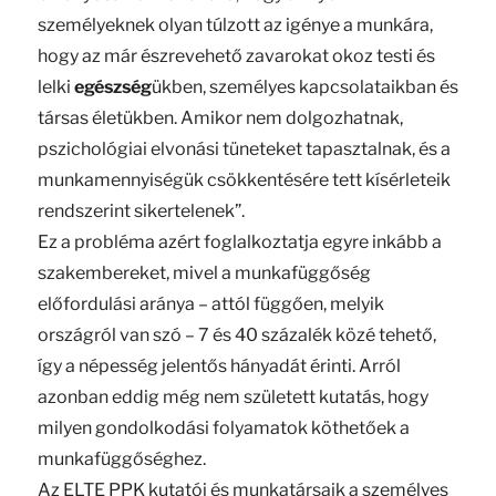
személyeknek olyan túlzott az igénye a munkára,
hogy az már észrevehető zavarokat okoz testi és
lelki
egészség
ükben, személyes kapcsolataikban és
társas életükben. Amikor nem dolgozhatnak,
pszichológiai elvonási tüneteket tapasztalnak, és a
munkamennyiségük csökkentésére tett kísérleteik
rendszerint sikertelenek”.
Ez a probléma azért foglalkoztatja egyre inkább a
szakembereket, mivel a munkafüggőség
előfordulási aránya – attól függően, melyik
országról van szó – 7 és 40 százalék közé tehető,
így a népesség jelentős hányadát érinti. Arról
azonban eddig még nem született kutatás, hogy
milyen gondolkodási folyamatok köthetőek a
munkafüggőséghez.
Az ELTE PPK kutatói és munkatársaik a személyes