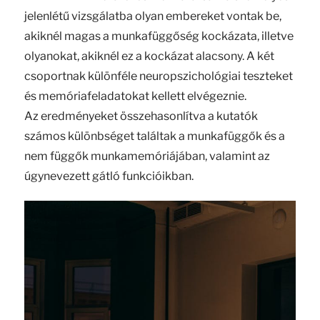
jelenlétű vizsgálatba olyan embereket vontak be,
akiknél magas a munkafüggőség kockázata, illetve
olyanokat, akiknél ez a kockázat alacsony. A két
csoportnak különféle neuropszichológiai teszteket
és memóriafeladatokat kellett elvégeznie.
Az eredményeket összehasonlítva a kutatók
számos különbséget találtak a munkafüggők és a
nem függők munkamemóriájában, valamint az
úgynevezett gátló funkcióikban.