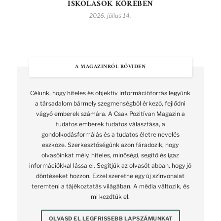
ISKOLÁSOK KÖRÉBEN
2026. július 14.
A MAGAZINRÓL RÖVIDEN
Célunk, hogy hiteles és objektív információforrás legyünk
a társadalom bármely szegmenségből érkező, fejlődni
vágyó emberek számára. A Csak Pozitívan Magazin a
tudatos emberek tudatos választása, a
gondolkodásformálás és a tudatos életre nevelés
eszköze. Szerkesztőségünk azon fáradozik, hogy
olvasóinkat mély, hiteles, minőségi, segítő és igaz
információkkal lássa el. Segítjük az olvasót abban, hogy jó
döntéseket hozzon. Ezzel szeretne egy új színvonalat
teremteni a tájékoztatás világában. A média változik, és
mi kezdtük el.
OLVASD EL LEGFRISSEBB LAPSZÁMUNKAT