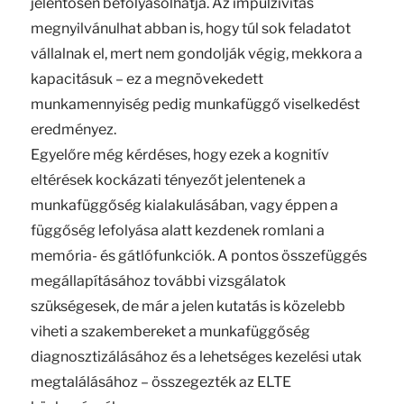
jelentősen befolyásolhatja. Az impulzivitás
megnyilvánulhat abban is, hogy túl sok feladatot
vállalnak el, mert nem gondolják végig, mekkora a
kapacitásuk – ez a megnövekedett
munkamennyiség pedig munkafüggő viselkedést
eredményez.
Egyelőre még kérdéses, hogy ezek a kognitív
eltérések kockázati tényezőt jelentenek a
munkafüggőség kialakulásában, vagy éppen a
függőség lefolyása alatt kezdenek romlani a
memória- és gátlófunkciók. A pontos összefüggés
megállapításához további vizsgálatok
szükségesek, de már a jelen kutatás is közelebb
viheti a szakembereket a munkafüggőség
diagnosztizálásához és a lehetséges kezelési utak
megtalálásához – összegezték az ELTE