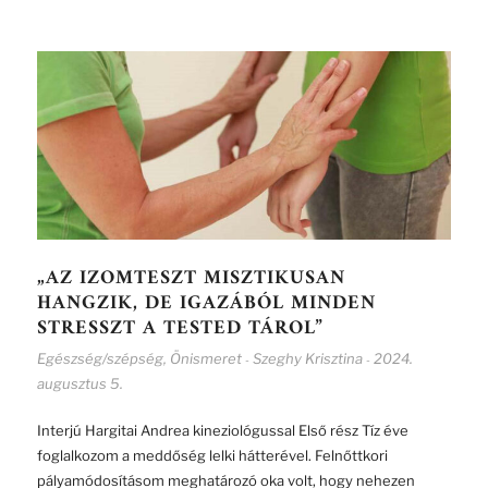
„AZ IZOMTESZT MISZTIKUSAN
HANGZIK, DE IGAZÁBÓL MINDEN
STRESSZT A TESTED TÁROL”
Egészség/szépség
,
Önismeret
Szeghy Krisztina
2024.
-
-
augusztus 5.
Interjú Hargitai Andrea kineziológussal Első rész Tíz éve
foglalkozom a meddőség lelki hátterével. Felnőttkori
pályamódosításom meghatározó oka volt, hogy nehezen