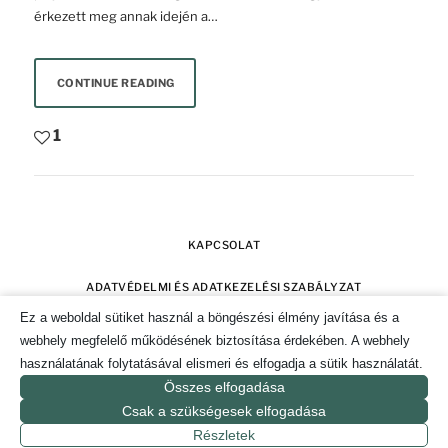
érkezett meg annak idején a…
CONTINUE READING
1
KAPCSOLAT
ADATVÉDELMI ÉS ADATKEZELÉSI SZABÁLYZAT
Ez a weboldal sütiket használ a böngészési élmény javítása és a
SZERZŐI JOGOK
IMPRESSZUM
webhely megfelelő működésének biztosítása érdekében. A webhely
használatának folytatásával elismeri és elfogadja a sütik használatát.
SÜTI TÁJÉKOZTATÓ ÉS HOZZÁJÁRULÁS KEZELÉSE
Összes elfogadása
Csak a szükségesek elfogadása
© 2019-2026. CSAK POZITÍVAN MAGAZIN.
Részletek