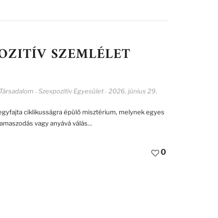
OZITÍV SZEMLÉLET
Társadalom
Szexpozitív Egyesület
2026. június 29.
-
-
egyfajta ciklikusságra épülő misztérium, melynek egyes
 kamaszodás vagy anyává válás…
0