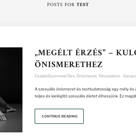
POSTS FOR
TEST
„MEGÉLT ÉRZÉS” – KUL
ÖNISMERETHEZ
Család/Gyermek/Társ
,
Önismeret
,
Társadalom
Szexpo
-
A szexuális önismeret és testtudatosság egy mély és
teljes és kielégítő szexuális életet élhessünk. Ez magá
CONTINUE READING