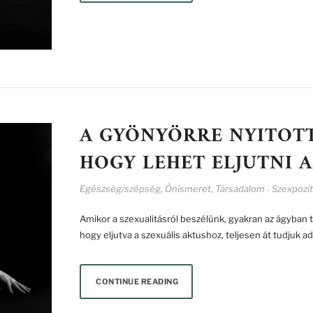
A GYÖNYÖRRE NYITOTT 
HOGY LEHET ELJUTNI A
Egészség/szépség
,
Önismeret
,
Társadalom
Szexpozit
-
Amikor a szexualitásról beszélünk, gyakran az ágyban
hogy eljutva a szexuális aktushoz, teljesen át tudjuk 
CONTINUE READING