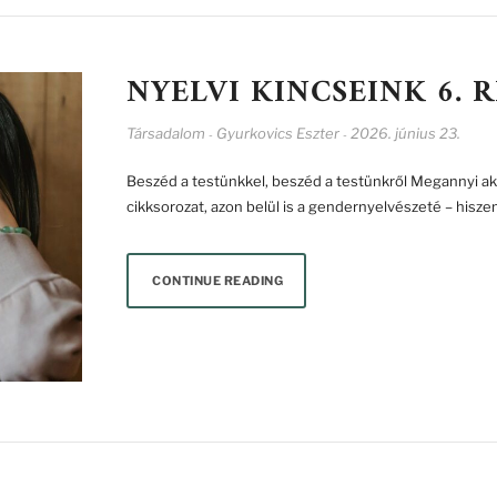
NYELVI KINCSEINK 6. 
Társadalom
Gyurkovics Eszter
2026. június 23.
-
-
Beszéd a testünkkel, beszéd a testünkről Megannyi aktu
cikksorozat, azon belül is a gendernyelvészeté – hiszen
CONTINUE READING