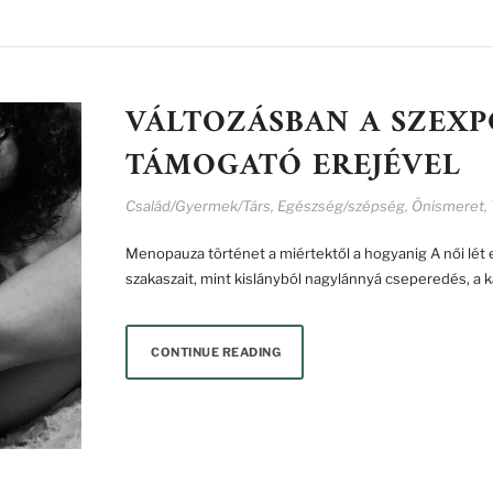
VÁLTOZÁSBAN A SZEXP
TÁMOGATÓ EREJÉVEL
Család/Gyermek/Társ
,
Egészség/szépség
,
Önismeret
,
Menopauza történet a miértektől a hogyanig A női lét 
szakaszait, mint kislányból nagylánnyá cseperedés, a
CONTINUE READING