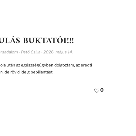
LÁS BUKTATÓI!!!
ársadalom
Pető Csilla
2026. május 14.
-
-
skola után az egészségügyben dolgoztam, az eredti
, de rövid ideig bepillantást…
0