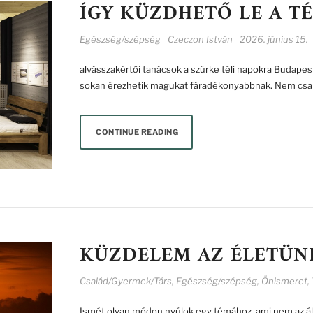
ÍGY KÜZDHETŐ LE A TÉ
Egészség/szépség
Czeczon István
2026. június 15.
-
-
alvásszakértői tanácsok a szürke téli napokra Budapest
sokan érezhetik magukat fáradékonyabbnak. Nem csa
CONTINUE READING
KÜZDELEM AZ ÉLETÜN
Család/Gyermek/Társ
,
Egészség/szépség
,
Önismeret
,
Ismét olyan módon nyúlok egy témához, ami nem az á