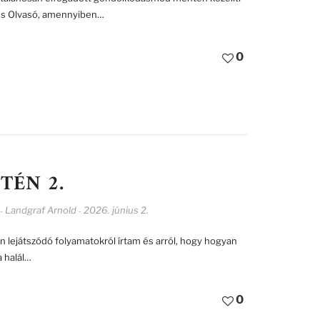
ves Olvasó, amennyiben…
0
TÉN 2.
Landgraf Arnold
2026. június 2.
-
-
n lejátszódó folyamatokról írtam és arról, hogy hogyan
 halál…
0