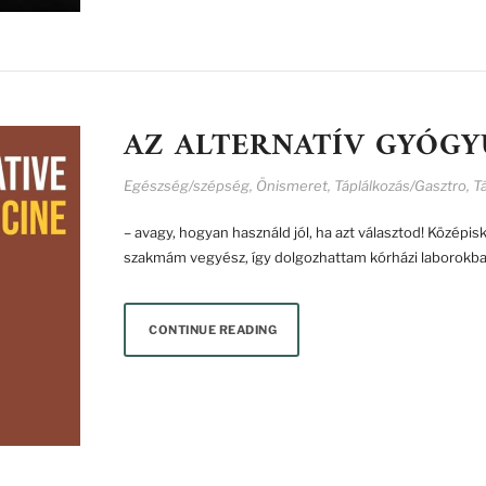
AZ ALTERNATÍV GYÓGYU
Egészség/szépség
,
Önismeret
,
Táplálkozás/Gasztro
,
T
– avagy, hogyan használd jól, ha azt választod! Középi
szakmám vegyész, így dolgozhattam kórházi laborokban
CONTINUE READING