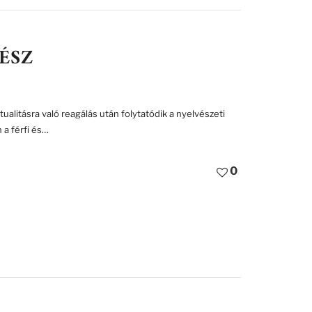
RÉSZ
alitásra való reagálás után folytatódik a nyelvészeti
 a férfi és…
0