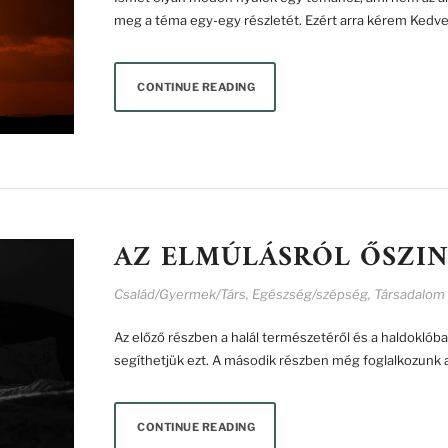
meg a téma egy-egy részletét. Ezért arra kérem Ked
CONTINUE READING
AZ ELMÚLÁSRÓL ŐSZIN
Család/Gyermek/Társ
,
Egészség/szépség
,
Társadalom
Az előző részben a halál természetéről és a haldoklóba
segíthetjük ezt. A második részben még foglalkozunk a
CONTINUE READING