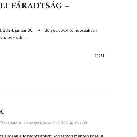
LI FÁRADTSÁG –
, 2024. január 30. – A hideg és sötét téli időszakban
k az évkezdés…
0
K
Társadalom
Landgraf Arnold
2026. június 10.
-
-
ltalánosan elfogadott gondolkodásmód mentén közelíti