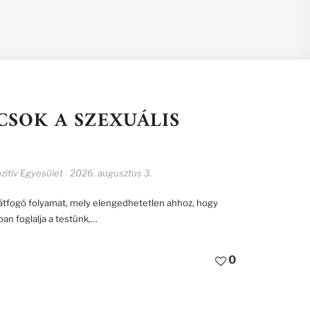
CSOK A SZEXUÁLIS
zitív Egyesület
2026. augusztus 3.
-
 átfogó folyamat, mely elengedhetetlen ahhoz, hogy
ban foglalja a testünk,…
0