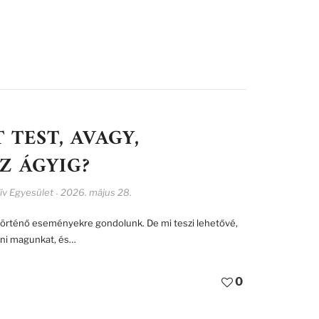
TEST, AVAGY,
Z ÁGYIG?
ív Egyesület
2026. május 28.
-
 történő eseményekre gondolunk. De mi teszi lehetővé,
adni magunkat, és…
0