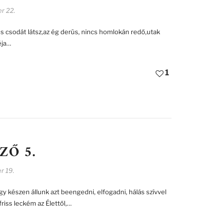
r 22.
és csodát látsz,az ég derüs, nincs homlokán redő,utak
éja…
1
ZŐ 5.
r 19.
gy készen állunk azt beengedni, elfogadni, hálás szívvel
iss leckém az Élettől,…