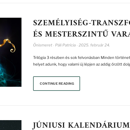
SZEMÉLYISÉG-TRANSZ
ÉS MESTERSZINTŰ VA
Önismeret
Páli Patrícia
2025. február 24.
-
-
Trilógia 3 részben és sok felvonásban Minden történet 
helyet adunk, hogy valami új lépjen az addig őrzött do
CONTINUE READING
JÚNIUSI KALENDÁRIUM