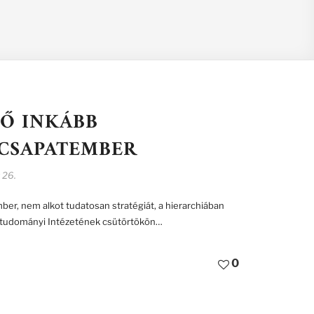
Ő INKÁBB
 CSAPATEMBER
 26.
r, nem alkot tudatosan stratégiát, a hierarchiában
éstudományi Intézetének csütörtökön…
0