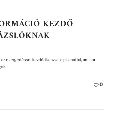
FORMÁCIÓ KEZDŐ
RÁZSLÓKNAK
az elengedéssel kezdődik, azzal a pillanattal, amikor
lgok…
0