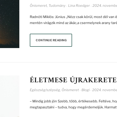
Önismeret
,
Tudomány
Lina Roedger
2024. novembe
-
-
Radnóti Miklós: Június „Nézz csak körül, most dél van 
mentén virágzik mind az ákác,a csermelynek arany tar
CONTINUE READING
ÉLETMESE ÚJRAKERETE
Egészség/szépség
,
Önismeret
Blogi
2024. novembe
-
-
– Mindig jobb jön Szebb, több, értékesebb. Feltéve, ho
megtapasztalni – tudva, hogy megérdemeljük. Harmatfr