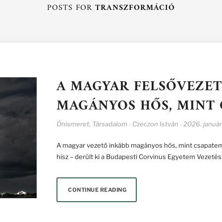
POSTS FOR
TRANSZFORMÁCIÓ
A MAGYAR FELSŐVEZET
MAGÁNYOS HŐS, MINT
Önismeret
,
Társadalom
Czeczon István
2026. január
-
-
A magyar vezető inkább magányos hős, mint csapatembe
hisz – derült ki a Budapesti Corvinus Egyetem Vezet
CONTINUE READING