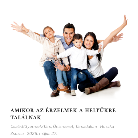
AMIKOR AZ ÉRZELMEK A HELYÜKRE
TALÁLNAK
Család/Gyermek/Társ
,
Önismeret
,
Társadalom
Huszka
-
Zsuzsa
2026. május 27.
-