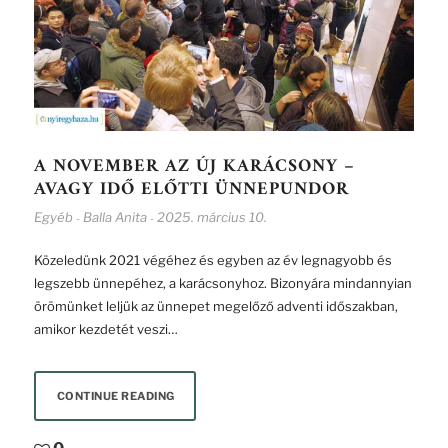
A NOVEMBER AZ ÚJ KARÁCSONY –
AVAGY IDŐ ELŐTTI ÜNNEPUNDOR
Egyéb
Balla Anita
2025. március 10.
-
-
Közeledünk 2021 végéhez és egyben az év legnagyobb és
legszebb ünnepéhez, a karácsonyhoz. Bizonyára mindannyian
örömünket leljük az ünnepet megelőző adventi időszakban,
amikor kezdetét veszi…
CONTINUE READING