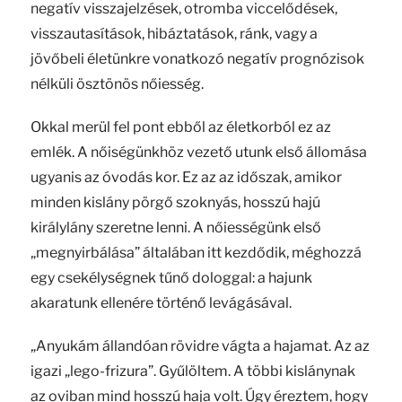
negatív visszajelzések, otromba viccelődések,
visszautasítások, hibáztatások, ránk, vagy a
jövőbeli életünkre vonatkozó negatív prognózisok
nélküli ösztönös nőiesség.
Okkal merül fel pont ebből az életkorból ez az
emlék. A nőiségünkhöz vezető utunk első állomása
ugyanis az óvodás kor. Ez az az időszak, amikor
minden kislány pörgő szoknyás, hosszú hajú
királylány szeretne lenni. A nőiességünk első
„megnyirbálása” általában itt kezdődik, méghozzá
egy csekélységnek tűnő dologgal: a hajunk
akaratunk ellenére történő levágásával.
„Anyukám állandóan rövidre vágta a hajamat. Az az
igazi „lego-frizura”. Gyűlöltem. A többi kislánynak
az oviban mind hosszú haja volt. Úgy éreztem, hogy