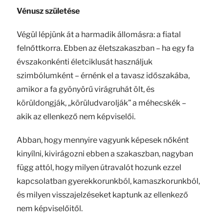
Vénusz születése
Végül lépjünk át a harmadik állomásra: a fiatal
felnőttkorra. Ebben az életszakaszban – ha egy fa
évszakonkénti életciklusát használjuk
szimbólumként – érnénk el a tavasz időszakába,
amikor a fa gyönyörű virágruhát ölt, és
körüldongják, „körüludvarolják” a méhecskék –
akik az ellenkező nem képviselői.
Abban, hogy mennyire vagyunk képesek nőként
kinyílni, kivirágozni ebben a szakaszban, nagyban
függ attól, hogy milyen útravalót hozunk ezzel
kapcsolatban gyerekkorunkból, kamaszkorunkból,
és milyen visszajelzéseket kaptunk az ellenkező
nem képviselőitől.