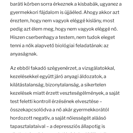
baráti körben sorra érkeznek a kisbabák, ugyanez a
gyermekkori fájdalom is újjáéled. Ahogy akkor azt
éreztem, hogy nem vagyok eléggé kislány, most
pedig azt élem meg, hogy nem vagyok eléggé nő.
Hiszen cserbenhagy a testem, nem tudok eleget
tenni a nők alapvető biológiai feladatának: az
anyaságnak.
Az ebből fakadó szégyenérzet, a vizsgálatokkal,
kezelésekkel együtt járó anyagi áldozatok, a
kilátástalanság, bizonytalanság, a sikertelen
kezelések miatt érzett veszteségélmények, a saját
test feletti kontroll érzésének elvesztése –
összekapcsolódva a nő akár gyermekkorától
hordozott negatív, a saját nőiességét aláásó
tapasztalataival – a depressziós állapotig is