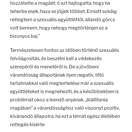
hozzátette a magáét: ő azt hajtogatta, hogy ha
teherbe esek, haza se jöjjek többet. Emiatt sokáig
rettegtem a szexuális együttléttől, állandó görcs
volt bennem, hogy nehogy megtörténjen ez a
bizonyos baj.”
Természetesen fontos az időben történő szexuális
felvilágosítás, és beszélni kell a védekezés
szerepéről és menetéről is. De a jövőbeni
várandósság állapotának ilyen negatív, tiltó
tartalmakkal való megterhelése már a szexuális
együttléteket is megnehezíti, és a későbbiekben is
problémát okoz a leendő anyának „átállítania
magában” a várandóssághoz való viszonyt pozitív,
kívánandó állapotra, ha ezt a témát egész életében
rettegés kísérte.