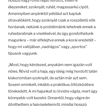
hosszú vagy rövid hajat hordott, viselt-e
ékszereket, szoknyát, ruhát, magassarkú cipőt.
Amennyiben anyánktól például azt kaptuk
útravalóként, hogy szoknyát csak a rosszéletű nők
hordanak, nekünk is problémáink lehetnek ennek a
ruhadarabnak a viselésével, és úgy gondolhatunk
magunkra – már elfelejtve ennek a korai eredetét –
hogy mi valójában „nadrágos” vagy „sportos”
típusok vagyunk.
„Most, hogy kérdezed, anyukám nem igazán volt
nőies. Rövid volt a haja, egy ideig még hordott talán
kiskoromban szoknyát, de aztán már azt sem.
Sosem sminkelt, inkább a praktikus öltözködésre
törekedett. A mi hajunkat is rövidre vágta, mert úgy
könnyebb volt kezelni. Onnantól, hogy végre én
dönthettem a hajviseletemről, mindig hosszú