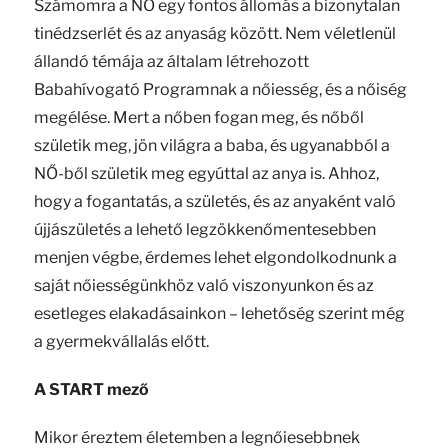
Számomra a NŐ egy fontos állomás a bizonytalan
tinédzserlét és az anyaság között. Nem véletlenül
állandó témája az általam létrehozott
Babahívogató Programnak a nőiesség, és a nőiség
megélése. Mert a nőben fogan meg, és nőből
születik meg, jön világra a baba, és ugyanabból a
NŐ-ből születik meg egyúttal az anya is. Ahhoz,
hogy a fogantatás, a születés, és az anyaként való
újjászületés a lehető legzökkenőmentesebben
menjen végbe, érdemes lehet elgondolkodnunk a
saját nőiességünkhöz való viszonyunkon és az
esetleges elakadásainkon – lehetőség szerint még
a gyermekvállalás előtt.
A START mező
Mikor éreztem életemben a legnőiesebbnek