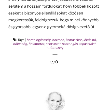
segítem a hozzám fordulókat, hogy többek között
ezeket a bizonyos ellenállásokat közösen
megkeressük, feldolgozzuk, hogy minél könnyebb
és gyorsabb legyen a gyermekáldásig vezető út.
Tags
|
barát
,
egészség
,
hormon
,
kamaszkor
,
lélek
,
nő
,
nőiesség
,
önismeret
,
szervezet
,
szorongás
,
tapasztalat
,
tudatosság
0