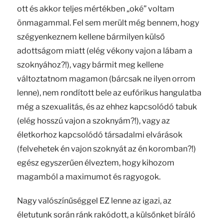
ott és akkor teljes mértékben „oké” voltam
önmagammal. Fel sem merült még bennem, hogy
szégyenkeznem kellene bármilyen külső
adottságom miatt (elég vékony vajon a lábam a
szoknyához?!), vagy bármit meg kellene
változtatnom magamon (bárcsak ne ilyen orrom
lenne), nem rondított bele az eufórikus hangulatba
még a szexualitás, és az ehhez kapcsolódó tabuk
(elég hosszú vajon a szoknyám?!), vagy az
életkorhoz kapcsolódó társadalmi elvárások
(felvehetek én vajon szoknyát az én koromban?!)
egész egyszerűen élveztem, hogy kihozom
magamból a maximumot és ragyogok.
Nagy valószínűséggel EZ lenne az igazi, az
életutunk során ránk rakódott, a külsőnket bíráló