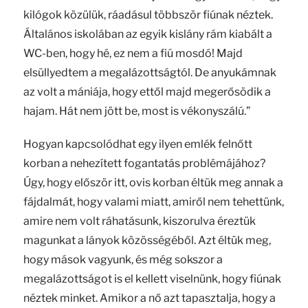
kilógok közülük, ráadásul többször fiúnak néztek.
Általános iskolában az egyik kislány rám kiabált a
WC-ben, hogy hé, ez nem a fiú mosdó! Majd
elsüllyedtem a megalázottságtól. De anyukámnak
az volt a mániája, hogy ettől majd megerősödik a
hajam. Hát nem jött be, most is vékonyszálú.”
Hogyan kapcsolódhat egy ilyen emlék felnőtt
korban a nehezített fogantatás problémájához?
Úgy, hogy először itt, ovis korban éltük meg annak a
fájdalmát, hogy valami miatt, amiről nem tehettünk,
amire nem volt ráhatásunk, kiszorulva éreztük
magunkat a lányok közösségéből. Azt éltük meg,
hogy mások vagyunk, és még sokszor a
megalázottságot is el kellett viselnünk, hogy fiúnak
néztek minket. Amikor a nő azt tapasztalja, hogy a