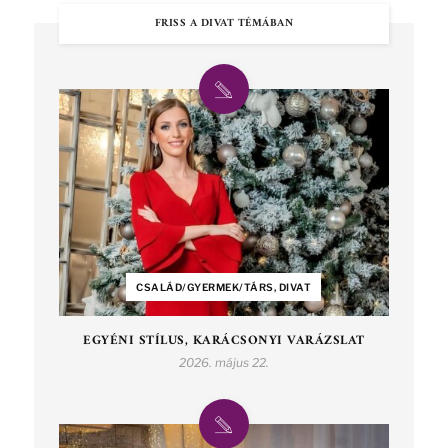
FRISS A DIVAT TÉMÁBAN
CSALÁD/GYERMEK/TÁRS, DIVAT
EGYÉNI STÍLUS, KARÁCSONYI VARÁZSLAT
2026. május 22.