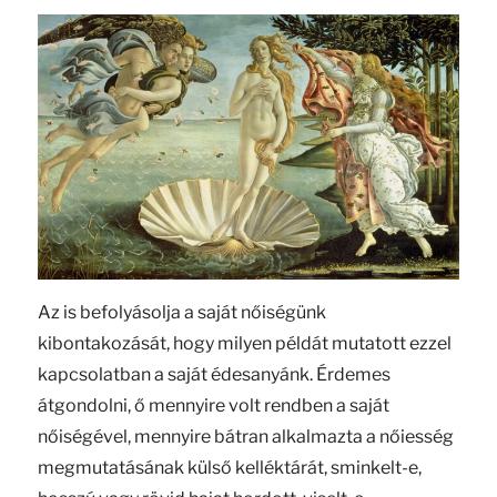
Az is befolyásolja a saját nőiségünk
kibontakozását, hogy milyen példát mutatott ezzel
kapcsolatban a saját édesanyánk. Érdemes
átgondolni, ő mennyire volt rendben a saját
nőiségével, mennyire bátran alkalmazta a nőiesség
megmutatásának külső kelléktárát, sminkelt-e,