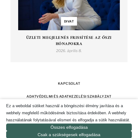
DIVAT
ÜZLETI MEGJELENÉS FRISSÍTÉSE AZ ŐSZI
HÓNAPOKRA
2026. április 8.
KAPCSOLAT
ADATVÉDELMI ÉS ADATKEZELÉSI SZABÁLYZAT
Ez a weboldal sütiket használ a böngészési élmény javítása és a
SZERZŐI JOGOK
IMPRESSZUM
webhely megfelelő működésének biztosítása érdekében. A webhely
használatának folytatásával elismeri és elfogadja a sütik használatát.
SÜTI TÁJÉKOZTATÓ ÉS HOZZÁJÁRULÁS KEZELÉSE
Összes elfogadása
Csak a szükségesek elfogadása