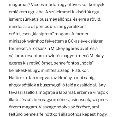
magamat? Vicces módon egy ötéves kor környéki
emlékem ugrik be. A szüleimmel kikísértük egy
ismerősünket a buszmegállóhoz, és erre a rövid,
mindössze öt perces útra én gyerekként
erőteljesen „kicsíptem” magam. A farmer
miniszoknyámhoz felvettem a 80-as évek sláger
termékét, a rózsaszín Mickey egeres övet, és a
vállamra csaptam a szintén nagyon menő Mickey
egeres kis retikülömet, benne fontos „nőcis”
kellékekkel: úgy, mint fésű, zsepi, kistükör.
Határozottan megvan az élmény a mai napig,
ahogy sétálok a buszmegálló felé a családdal, lágy
tavaszi szellő simogatja a lábamat, érzem a virágok
illatát, és közben nagyon nőnek, csinosnak, szépnek
érzem magam. Visszagondolva az érzésre, ami
feltűnő benne a felnőttkori állapothoz képest, hogy