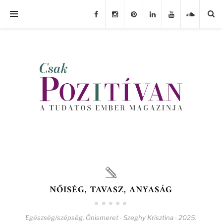
NŐISÉG, TAVASZ, ANYASÁG
Egészség/szépség
,
Önismeret
Szeghy Krisztina
2025.
-
-