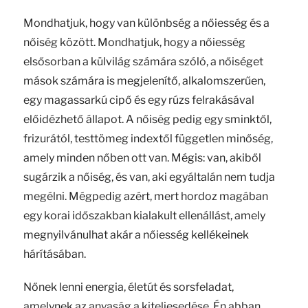
Mondhatjuk, hogy van különbség a nőiesség és a
nőiség között. Mondhatjuk, hogy a nőiesség
elsősorban a külvilág számára szóló, a nőiséget
mások számára is megjelenítő, alkalomszerűen,
egy magassarkú cipő és egy rúzs felrakásával
előidézhető állapot. A nőiség pedig egy sminktől,
frizurától, testtömeg indextől független minőség,
amely minden nőben ott van. Mégis: van, akiből
sugárzik a nőiség, és van, aki egyáltalán nem tudja
megélni. Mégpedig azért, mert hordoz magában
egy korai időszakban kialakult ellenállást, amely
megnyilvánulhat akár a nőiesség kellékeinek
hárításában.
Nőnek lenni energia, életút és sorsfeladat,
amelynek az anyaság a kiteljesedése. Én abban