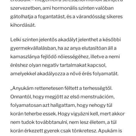
szervezetben, ami hormonális szinten valóban
gátolhatja a fogantatást, és a várandósság sikeres
kihordását.
Lelki szinten jelentős akadályt jelenthet a későbbi
gyermekvállalásban, ha az anya elutasítóan áll a
kamaszlánya fejlődő nőiességéhez, illetve a nemi
éréshez olyan negatív tartalmakat kapcsol,
amelyekkel akadályozza a nővé érés folyamatát.
„Anyukám rettenetesen féltett a terhességtől.
Onnantól, hogy megjött az első menstruációm,
folyamatosan azt hallgattam, hogy nehogy túl
korán teherbe essek. Hogy vigyázni kell, mert akkor
nem tudok továbbtanulni, nem lesz életem, a túl
korán érkezett gyerek csak tönkretesz. Apukám is