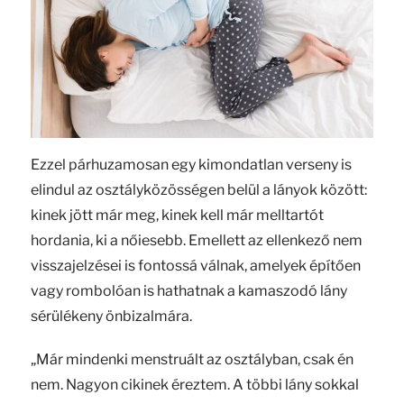
Ezzel párhuzamosan egy kimondatlan verseny is
elindul az osztályközösségen belül a lányok között:
kinek jött már meg, kinek kell már melltartót
hordania, ki a nőiesebb. Emellett az ellenkező nem
visszajelzései is fontossá válnak, amelyek építően
vagy rombolóan is hathatnak a kamaszodó lány
sérülékeny önbizalmára.
„Már mindenki menstruált az osztályban, csak én
nem. Nagyon cikinek éreztem. A többi lány sokkal