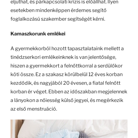
eljuthat, és párkapcsolati krízis is előállhat. Ilyen
esetekben mindenképpen érdemes segítő
foglalkozású szakember segítségét kérni.
Kamaszkorunk emlékei
A gyermekkorból hozott tapasztalataink mellett a
tinédzserkori emlékeinknek is van jelentősége,
hiszen a gyermekkort a felnőttkorral a serdülőkor
köti össze. Ez a szakasz körülbelül 12 éves korban
kezdődik, és nagyjából 20 évesen, a fiatal felnőtt
korban ér véget. Ebben az időszakban megjelennek
a lányokon a nőiesség külső jegyei, és megérkezik
az első menstruáció.