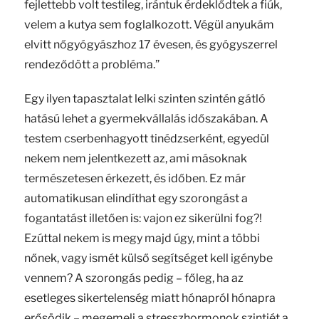
fejlettebb volt testileg, irántuk érdeklődtek a fiúk,
velem a kutya sem foglalkozott. Végül anyukám
elvitt nőgyógyászhoz 17 évesen, és gyógyszerrel
rendeződött a probléma.”
Egy ilyen tapasztalat lelki szinten szintén gátló
hatású lehet a gyermekvállalás időszakában. A
testem cserbenhagyott tinédzserként, egyedül
nekem nem jelentkezett az, ami másoknak
természetesen érkezett, és időben. Ez már
automatikusan elindíthat egy szorongást a
fogantatást illetően is: vajon ez sikerülni fog?!
Ezúttal nekem is megy majd úgy, mint a többi
nőnek, vagy ismét külső segítséget kell igénybe
vennem? A szorongás pedig – főleg, ha az
esetleges sikertelenség miatt hónapról hónapra
erősödik – megemeli a stresszhormonok szintjét a