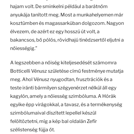
hajam volt. De sminkelni például a barátnőm
anyukája tanított meg. Most a munkahelyemen már
kosztümben és magassarkúban dolgozom. Nagyon
élvezem, de azért ez egy hosszú út volt, a
bakancsos, bő pólós, rövidhajú tinédzsertől eljutni a
nőiességig.”
A legszebben a nőiség kiteljesedését számomra
Botticelli Vénusz születése című festménye mutatja
meg. Ahol Vénusz nyugodtan, frusztrációk és a
teste iránti bármilyen szégyenérzet nélkül áll egy
kagylón, amely a nőiesség szimbóluma. A Hórák
egyike épp virágokkal, a tavasz, és a termékenység
szimbólumaival díszített lepellel készül
felöltöztetni, míg a kép bal oldalán Zefír
szélistenség fújja őt.