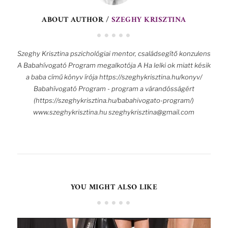
ABOUT AUTHOR /
SZEGHY KRISZTINA
Szeghy Krisztina pszichológiai mentor, családsegítő konzulens
A Babahívogató Program megalkotója A Ha lelki ok miatt késik
a baba című könyv írója https://szeghykrisztina.hu/konyv/
Babahívogató Program - program a várandósságért
(https://szeghykrisztina.hu/babahivogato-program/)
www.szeghykrisztina.hu szeghykrisztina@gmail.com
YOU MIGHT ALSO LIKE