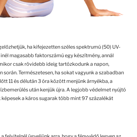
gelőzhetjük, ha kifejezetten széles spektrumú (50) UV-
Minél magasabb faktorszámú egy készítmény, annál
amikor csak rövidebb ideig tartózkodunk a napon,
tin során. Természetesen, ha sokat vagyunk a szabadban
őtt 11 és délután 3 óra között menjünk árnyékba, a
ízbemerülés után kenjük újra. A legjobb védelmet nyújtó
k képesek a káros sugarak több mint 97 százalékát
 felvitelnél ügyeljünk arra, hogy a fényvédő legyen az