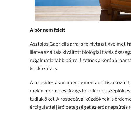
A bőr nem felejt
Asztalos Gabriella arra is felhívta a figyelmet, 
illetve az általa kiváltott biológiai hatás ös
rugalmatlanabb bőrrel fizetnek a korábbi bar
kockázata is.
A napsütés akár hiperpigmentációt is okozhat,
melanintermelés. Az így keletkezett szeplők é
tudjuk őket. A rosaceával küzdőknek is érdemes
értágulattal járó betegséget az erős napsütés 