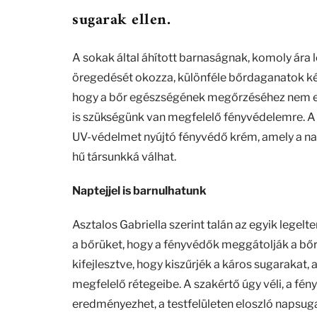
sugarak ellen.
A sokak által áhított barnaságnak, komoly ára le
öregedését okozza, különféle bőrdaganatok ké
hogy a bőr egészségének megőrzéséhez nem e
is szükségünk van megfelelő fényvédelemre. A
UV-védelmet nyújtó fényvédő krém, amely a nap
hű társunkká válhat.
Naptejjel is barnulhatunk
Asztalos Gabriella szerint talán az egyik lege
a bőrüket, hogy a fényvédők meggátolják a bőr
kifejlesztve, hogy kiszűrjék a káros sugarakat,
megfelelő rétegeibe. A szakértő úgy véli, a fé
eredményezhet, a testfelületen eloszló napsugar