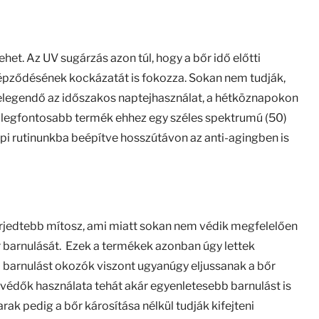
het. Az UV sugárzás azon túl, hogy a bőr idő előtti
pződésének kockázatát is fokozza. Sokan nem tudják,
legendő az időszakos naptejhasználat, a hétköznapokon
 legfontosabb termék ehhez egy széles spektrumú (50)
i rutinunkba beépítve hosszútávon az anti-agingben is
lterjedtebb mítosz, ami miatt sokan nem védik megfelelően
 barnulását. Ezek a termékek azonban úgy lettek
 a barnulást okozók viszont ugyanúgy eljussanak a bőr
nyvédők használata tehát akár egyenletesebb barnulást is
ak pedig a bőr károsítása nélkül tudják kifejteni