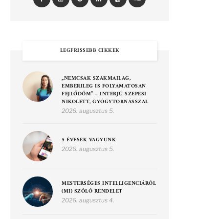
LEGFRISSEBB CIKKEK
„NEMCSAK SZAKMAILAG,
EMBERILEG IS FOLYAMATOSAN
FEJLŐDŐM” – INTERJÚ SZEPESI
NIKOLETT, GYÓGYTORNÁSSZAL
2026. augusztus 5.
5 ÉVESEK VAGYUNK
2026. augusztus 5.
MESTERSÉGES INTELLIGENCIÁRÓL
(MI) SZÓLÓ RENDELET
2026. augusztus 4.