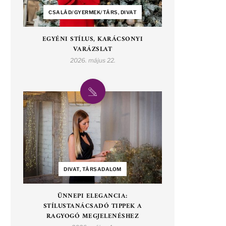
CSALÁD/GYERMEK/TÁRS, DIVAT
EGYÉNI STÍLUS, KARÁCSONYI
VARÁZSLAT
2026. május 22.
DIVAT, TÁRSADALOM
ÜNNEPI ELEGANCIA:
STÍLUSTANÁCSADÓ TIPPEK A
RAGYOGÓ MEGJELENÉSHEZ