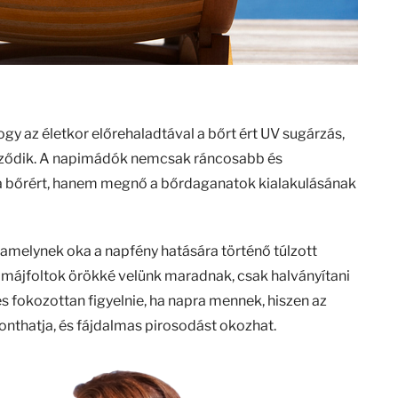
hogy az életkor előrehaladtával a bőrt ért UV sugárzás,
szegződik. A napimádók nemcsak ráncosabb és
na bőrért, hanem megnő a bőrdaganatok kialakulásának
 amelynek oka a napfény hatására történő túlzott
s májfoltok örökké velünk maradnak, csak halványítani
 fokozottan figyelnie, ha napra mennek, hiszen az
ronthatja, és fájdalmas pirosodást okozhat.