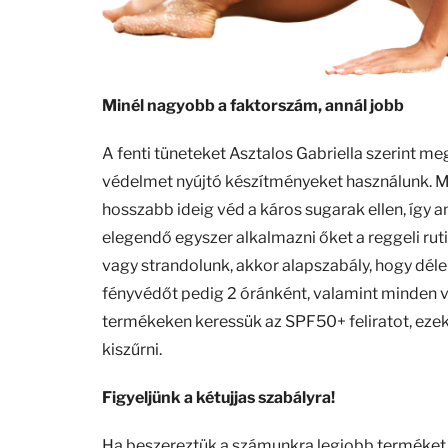
Minél nagyobb a faktorszám, annál jobb
A fenti tüneteket Asztalos Gabriella szerint me
védelmet nyújtó készítményeket használunk. 
hosszabb ideig véd a káros sugarak ellen, így 
elegendő egyszer alkalmazni őket a reggeli ru
vagy strandolunk, akkor alapszabály, hogy délel
fényvédőt pedig 2 óránként, valamint minden v
termékeken keressük az SPF50+ feliratot, eze
kiszűrni.
Figyeljünk a kétujjas szabályra!
Ha beszereztük a számunkra legjobb terméket, a