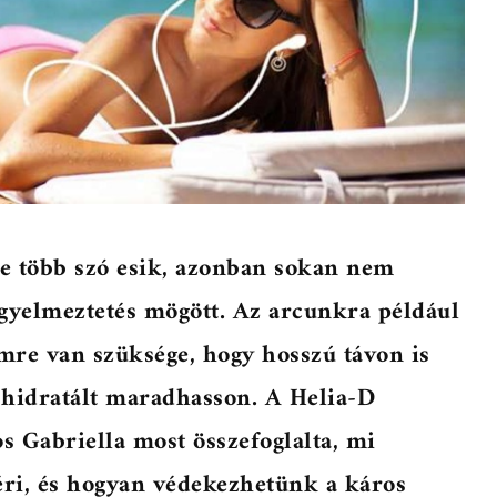
e több szó esik, azonban sokan nem
igyelmeztetés mögött. Az arcunkra például
emre van szüksége, hogy hosszú távon is
n hidratált maradhasson. A Helia-D
os Gabriella most összefoglalta, mi
éri, és hogyan védekezhetünk a káros