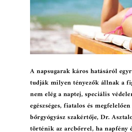
A napsugarak káros hatásáról egyr
tudják milyen tényezők állnak a f
nem elég a naptej, speciális védel
egészséges, fiatalos és megfelelőe
bőrgyógyász szakértője, Dr. Asztal
történik az arcbőrrel, ha napfény 