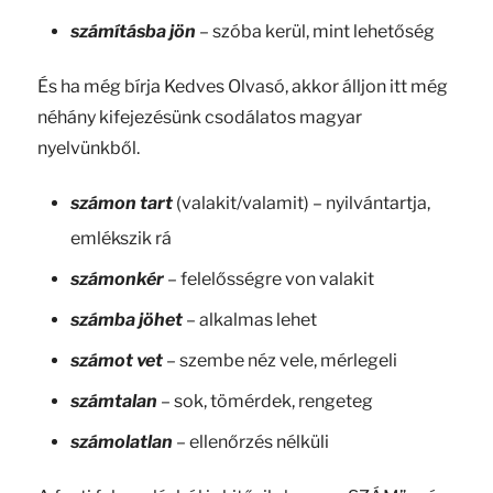
számításba jön
– szóba kerül, mint lehetőség
És ha még bírja Kedves Olvasó, akkor álljon itt még
néhány kifejezésünk csodálatos magyar
nyelvünkből.
számon tart
(valakit/valamit) – nyilvántartja,
emlékszik rá
számonkér
– felelősségre von valakit
számba jöhet
– alkalmas lehet
számot vet
– szembe néz vele, mérlegeli
számtalan
– sok, tömérdek, rengeteg
számolatlan
– ellenőrzés nélküli