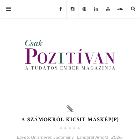
A SZÁMOKRÓL KICSIT MÁSKÉP(P)
Egyéb
,
Önismeret
,
Tudomány
Landgraf Arnold
2026.
-
-