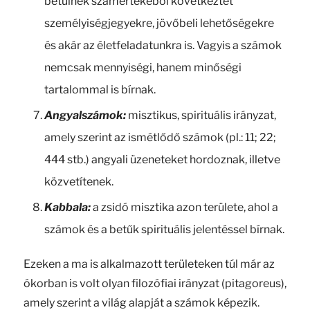
betűinek számértékéből következtet
személyiségjegyekre, jövőbeli lehetőségekre
és akár az életfeladatunkra is. Vagyis a számok
nemcsak mennyiségi, hanem minőségi
tartalommal is bírnak.
Angyalszámok:
misztikus, spirituális irányzat,
amely szerint az ismétlődő számok (pl.: 11; 22;
444 stb.) angyali üzeneteket hordoznak, illetve
közvetítenek.
Kabbala:
a zsidó misztika azon területe, ahol a
számok és a betűk spirituális jelentéssel bírnak.
Ezeken a ma is alkalmazott területeken túl már az
ókorban is volt olyan filozófiai irányzat (pitagoreus),
amely szerint a világ alapját a számok képezik.