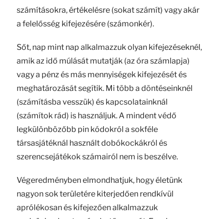
számításokra, értékelésre (sokat számít) vagy akár
a felelősség kifejezésére (számonkér).
Sőt, nap mint nap alkalmazzuk olyan kifejezéseknél,
amik az idő múlását mutatják (az óra számlapja)
vagy a pénz és más mennyiségek kifejezését és
meghatározását segítik. Mi több a döntéseinknél
(számításba vesszük) és kapcsolatainknál
(számítok rád) is használjuk. A mindent védő
legkülönbözőbb pin kódokról a sokféle
társasjátéknál használt dobókockákról és
szerencsejátékok számairól nem is beszélve.
Végeredményben elmondhatjuk, hogy életünk
nagyon sok területére kiterjedően rendkívül
aprólékosan és kifejezően alkalmazzuk