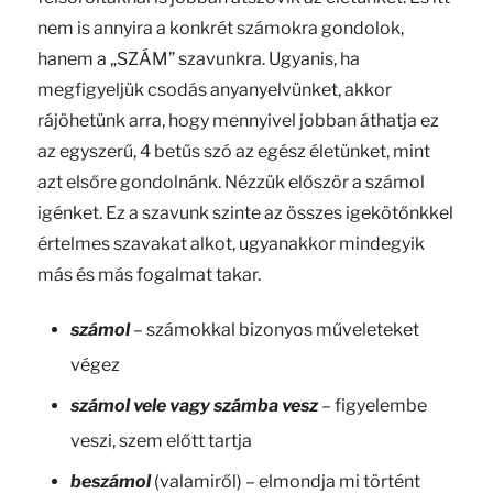
nem is annyira a konkrét számokra gondolok,
hanem a „SZÁM” szavunkra. Ugyanis, ha
megfigyeljük csodás anyanyelvünket, akkor
rájöhetünk arra, hogy mennyivel jobban áthatja ez
az egyszerű, 4 betűs szó az egész életünket, mint
azt elsőre gondolnánk. Nézzük először a számol
igénket. Ez a szavunk szinte az összes igekötőnkkel
értelmes szavakat alkot, ugyanakkor mindegyik
más és más fogalmat takar.
számol
– számokkal bizonyos műveleteket
végez
számol vele vagy számba vesz
– figyelembe
veszi, szem előtt tartja
beszámol
(valamiről) – elmondja mi történt