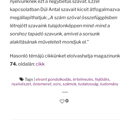
nyelvünknek ezt a négybetűs szavát. Ezzel
kapcsolatban Dúl Antal szavait kicsit átfogalmazva
megállapíthatjuk:
„A szám szóval összefüggésben
létrejött szavaink tulajdonképpen mind-mind a
sorshoz tapadó szavunk, amivel a sorsunk
alakításának műveleteit mondjuk el.”
Hasonló témájú cikkünket elolvashatja magazinunk
74.
oldalán:
cikk
Tags
|
elvont gondolkodás
,
értelmezés
,
fejlődés
,
nyelvészet
,
önismeret
,
sors
,
számok
,
tudatosság
,
tudomány
0