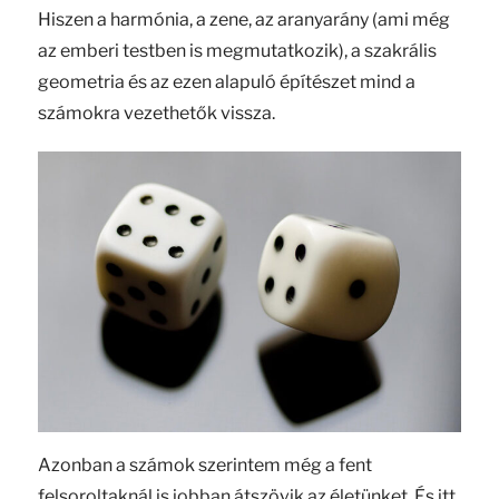
Hiszen a harmónia, a zene, az aranyarány (ami még
az emberi testben is megmutatkozik), a szakrális
geometria és az ezen alapuló építészet mind a
számokra vezethetők vissza.
Azonban a számok szerintem még a fent
felsoroltaknál is jobban átszövik az életünket. És itt