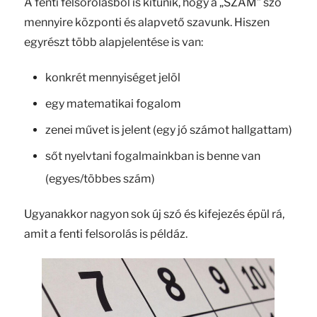
A fenti felsorolásból is kitűnik, hogy a „SZÁM” szó
mennyire központi és alapvető szavunk. Hiszen
egyrészt több alapjelentése is van:
konkrét mennyiséget jelöl
egy matematikai fogalom
zenei művet is jelent (egy jó számot hallgattam)
sőt nyelvtani fogalmainkban is benne van
(egyes/többes szám)
Ugyanakkor nagyon sok új szó és kifejezés épül rá,
amit a fenti felsorolás is példáz.