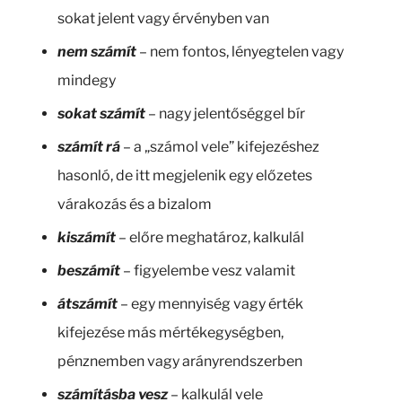
sokat jelent vagy érvényben van
nem számít
– nem fontos, lényegtelen vagy
mindegy
sokat számít
– nagy jelentőséggel bír
számít rá
– a „számol vele” kifejezéshez
hasonló, de itt megjelenik egy előzetes
várakozás és a bizalom
kiszámít
– előre meghatároz, kalkulál
beszámít
– figyelembe vesz valamit
átszámít
– egy mennyiség vagy érték
kifejezése más mértékegységben,
pénznemben vagy arányrendszerben
számításba vesz
– kalkulál vele