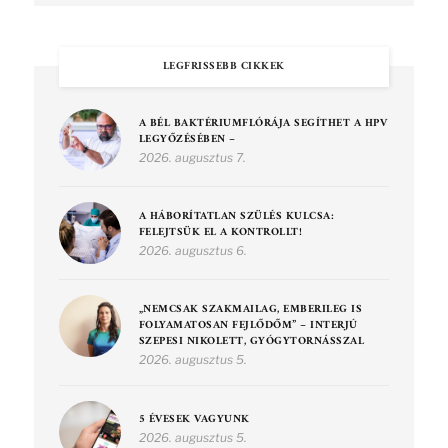
LEGFRISSEBB CIKKEK
A BÉL BAKTÉRIUMFLÓRÁJA SEGÍTHET A HPV
LEGYŐZÉSÉBEN –
2026. augusztus 7.
A HÁBORÍTATLAN SZÜLÉS KULCSA:
FELEJTSÜK EL A KONTROLLT!
2026. augusztus 6.
„NEMCSAK SZAKMAILAG, EMBERILEG IS
FOLYAMATOSAN FEJLŐDŐM” – INTERJÚ
SZEPESI NIKOLETT, GYÓGYTORNÁSSZAL
2026. augusztus 5.
5 ÉVESEK VAGYUNK
2026. augusztus 5.