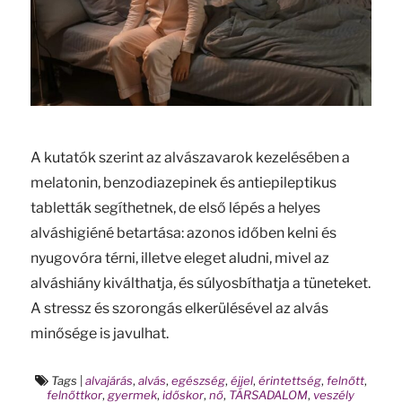
A kutatók szerint az alvászavarok kezelésében a
melatonin, benzodiazepinek és antiepileptikus
tabletták segíthetnek, de első lépés a helyes
alváshigiéné betartása: azonos időben kelni és
nyugovóra térni, illetve eleget aludni, mivel az
alváshiány kiválthatja, és súlyosbíthatja a tüneteket.
A stressz és szorongás elkerülésével az alvás
minősége is javulhat.
Tags
|
alvajárás
,
alvás
,
egészség
,
éjjel
,
érintettség
,
felnőtt
,
felnőttkor
,
gyermek
,
időskor
,
nő
,
TÁRSADALOM
,
veszély