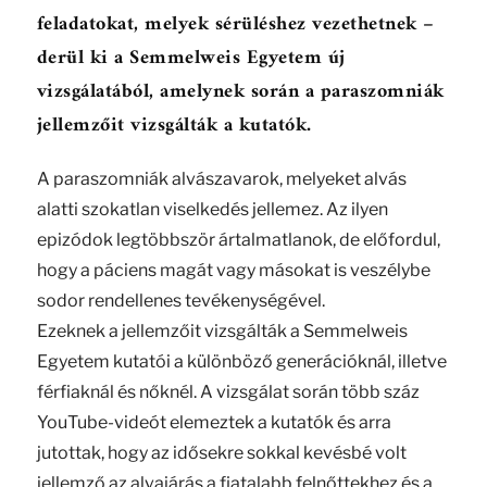
feladatokat, melyek sérüléshez vezethetnek –
derül ki a Semmelweis Egyetem új
vizsgálatából, amelynek során a paraszomniák
jellemzőit vizsgálták a kutatók.
A paraszomniák alvászavarok, melyeket alvás
alatti szokatlan viselkedés jellemez. Az ilyen
epizódok legtöbbször ártalmatlanok, de előfordul,
hogy a páciens magát vagy másokat is veszélybe
sodor rendellenes tevékenységével.
Ezeknek a jellemzőit vizsgálták a Semmelweis
Egyetem kutatói a különböző generációknál, illetve
férfiaknál és nőknél. A vizsgálat során több száz
YouTube-videót elemeztek a kutatók és arra
jutottak, hogy az idősekre sokkal kevésbé volt
jellemző az alvajárás a fiatalabb felnőttekhez és a