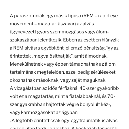
A paraszomniák egy másik típusa (REM – rapid eye
movement – magatartászavar) az alvás
úgynevezett gyors szemmozgásos vagy álom-
szakaszában jelentkezik. Ebben az esetben hiányzik
a REM alvásra egyébként jellemző bénultság, így az
érintettek „megvalósíthatják”, amit álmodnak.
Menekülhetnek vagy éppen támadhatnak az álom
tartalmának megfelelően, ezzel pedig sérüléseket
okozhatnak másoknak, vagy saját maguknak.
A vizsgálatban az idős férfiaknál 40-szer gyakoribb
volt ez a magatartás, mint a fiatalabbaknál, és 70-
szer gyakrabban hajtottak végre bonyolult kéz-,
vagy karmozgásokat az ágyban.
„A legtöbb érintett csak egy-egy traumatikus alvási
epizód után fordul orvoshoz. A kockázati tényezők