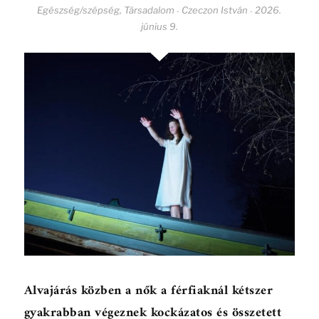
Egészség/szépség
,
Társadalom
Czeczon István
2026.
-
-
június 9.
Alvajárás közben a nők a férfiaknál kétszer
gyakrabban végeznek kockázatos és összetett