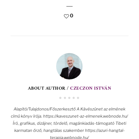
0
ABOUT AUTHOR /
CZECZON ISTVÁN
Alapító/Tulajdonos/Főszerkesztő A Kávészünet az elmének
című könyv írója. https://kaveszunet-az-elmenek.webnode.hu/
Író, grafikus, dizájner, tördelő, magánkiadás-támogató Tibeti
karmatan őrző, hangtálas szakember https://azuri-hangtal-
terapia.webnode.hu/