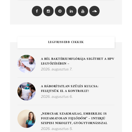
LEGFRISSEBB CIKKEK
A BÉL BAKTÉRIUMFLÓRÁJA SEGÍTHET A HPV
LEGYŐZÉSÉBEN –
2026. augusztus 7.
A HÁBORÍTATLAN SZÜLÉS KULCSA:
FELEJTSÜK EL A KONTROLLT!
2026. augusztus 6.
„NEMCSAK SZAKMAILAG, EMBERILEG IS
FOLYAMATOSAN FEJLŐDŐM” – INTERJÚ
SZEPESI NIKOLETT, GYÓGYTORNÁSSZAL
2026. augusztus 5.