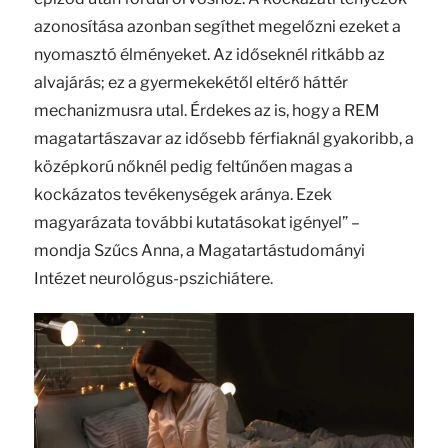
azonosítása azonban segíthet megelőzni ezeket a
nyomasztó élményeket. Az időseknél ritkább az
alvajárás; ez a gyermekekétől eltérő háttér
mechanizmusra utal. Érdekes az is, hogy a REM
magatartászavar az idősebb férfiaknál gyakoribb, a
középkorú nőknél pedig feltűnően magas a
kockázatos tevékenységek aránya. Ezek
magyarázata további kutatásokat igényel” –
mondja Szűcs Anna, a Magatartástudományi
Intézet neurológus-pszichiátere.