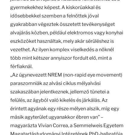
gyermekekhez képest. A kiskorúakkal és
idősebbekkel szemben a felnőttek jóval
gyakrabban végeztek összetett tevékenységet
alvajárás közben, például elektromos vagy konyhai
eszközöket használtak, mely akár sérüléshez is
vezethet. Az ilyen komplex viselkedés a nőknél
több mint kétszer annyiszor fordult elő, mint a
férfiaknál.
„Az úgynevezett NREM (non-rapid eye movement)
paraszomniák az alvási ciklus mélyalvási
szakaszában jelentkeznek, jellemző tünetei a
felülés, az ágyból való kikelés és járkálás. Az
érintett agyának egy része mélyen alszik, míg egy
másik agyterület ugyanakkor ébren van” –
magyarázta Vivian Correa, a Semmelweis Egyetem
Magatartástudományi Intézetének PhD-hallgatója,