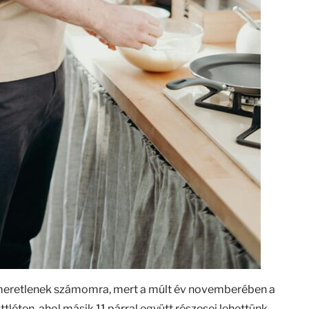
meretlenek számomra, mert a múlt év novemberében a
léten, ahol másik 11 párral együtt részesei lehettünk