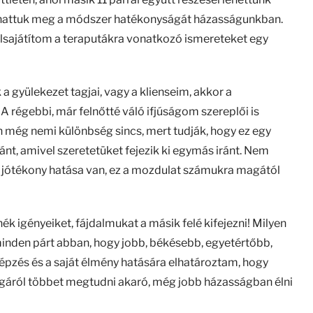
alhattuk meg a módszer hatékonyságát házasságunkban.
lsajátítom a teraputákra vonatkozó ismereteket egy
 a gyülekezet tagjai, vagy a klienseim, akkor a
 régebbi, már felnőtté váló ifjúságom szereplői is
még nemi különbség sincs, mert tudják, hogy ez egy
ánt, amivel szeretetüket fejezik ki egymás iránt. Nem
yi jótékony hatása van, ez a mozdulat számukra magától
rnék igényeiket, fájdalmukat a másik felé kifejezni! Milyen
 minden párt abban, hogy jobb, békésebb, egyetértőbb,
zés és a saját élmény hatására elhatároztam, hogy
gáról többet megtudni akaró, még jobb házasságban élni