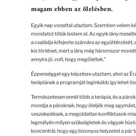
magam ebben az ölelésben.
Egyik nap vonattal utaztam. Szemben velem két 
mondatot tőlük lestem el. Az egyik lány mesélt
a családja kifejezte számára az együttérzését
kis történet, mert a lány még háromszor mondta
annyira jó, volt, hogy megöleltek.”
Éppenséggel egy képzésre utaztam, ahol az É
terápiának a programját leginkább így lehet ös
Természetesen ennél több a terápia, és a párokk
mondja a pároknak, hogy öleljék meg egymást, de
veszekedések, a megoldatlan konfliktusok miat
legmélyén milyen szükségletek és vágyak húzód
koncentrál, hogy egy bizonyos helyzetet a pár t