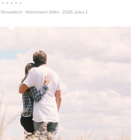
Társadalom
Heinemann Ildikó
2026. július 1.
-
-