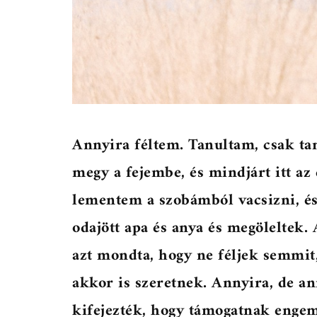
Annyira féltem. Tanultam, csak t
megy a fejembe, és mindjárt itt az
lementem a szobámból vacsizni, és
odajött apa és anya és megöleltek.
azt mondta, hogy ne féljek semmit,
akkor is szeretnek. Annyira, de ann
kifejezték, hogy támogatnak engem