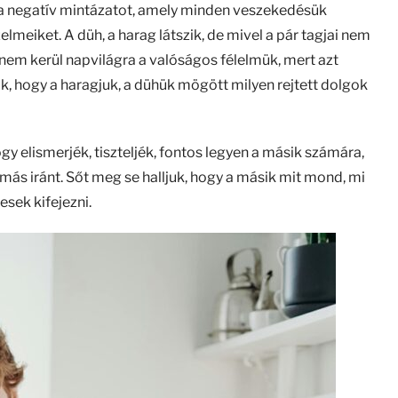
 a negatív mintázatot, amely minden veszekedésük
lmeiket. A düh, a harag látszik, de mivel a pár tagjai nem
nem kerül napvilágra a valóságos félelmük, mert azt
, hogy a haragjuk, a dühük mögött milyen rejtett dolgok
y elismerjék, tiszteljék, fontos legyen a másik számára,
ás iránt. Sőt meg se halljuk, hogy a másik mit mond, mi
sek kifejezni.