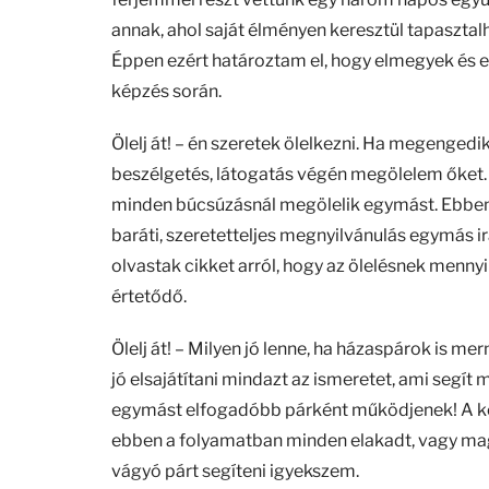
annak, ahol saját élményen keresztül tapaszt
Éppen ezért határoztam el, hogy elmegyek és e
képzés során.
Ölelj át! – én szeretek ölelkezni. Ha megengedik
beszélgetés, látogatás végén megölelem őket. A
minden búcsúzásnál megölelik egymást. Ebben 
baráti, szeretetteljes megnyilvánulás egymás ir
olvastak cikket arról, hogy az ölelésnek menn
értetődő.
Ölelj át! – Milyen jó lenne, ha házaspárok is me
jó elsajátítani mindazt az ismeretet, ami segít
egymást elfogadóbb párként működjenek! A kép
ebben a folyamatban minden elakadt, vagy ma
vágyó párt segíteni igyekszem.