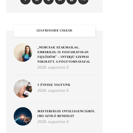
LEGFRISSEBB CIKKEK
„NEMCSAK SZAKMAILAG,
EMBERILEG IS FOLYAMATOSAN
FEJLŐDŐM” – INTERJÚ SZEPESI
NIKOLETT, GYÓGYTORNÁSSZAL
2026. augusztus 5.
5 ÉVESEK VAGYUNK
2026. augusztus 5.
MESTERSÉGES INTELLIGENCIÁRÓL
(MI) SZÓLÓ RENDELET
2026. augusztus 4.