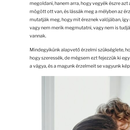
megoldani, hanem arra, hogy vegyék észre azt
mögött ott van, és lássák meg a mélyben az érze
mutatják meg, hogy mit éreznek valójában, így 
vagy nem merik megmutatni, vagy nem is tudják
vannak.
Mindegyikünk alapvető érzelmi szükséglete, hog
hogy szeressék, de mégsem ezt fejezzük ki egym
a vágya, és a magunk érzelmeit se vagyunk képe