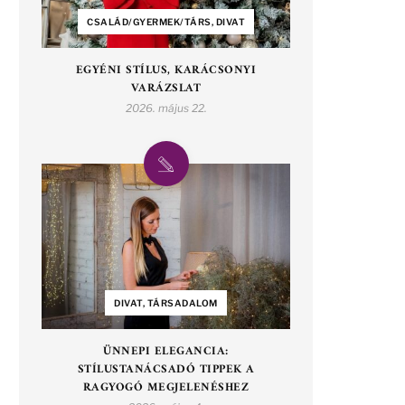
CSALÁD/GYERMEK/TÁRS, DIVAT
EGYÉNI STÍLUS, KARÁCSONYI
VARÁZSLAT
2026. május 22.
DIVAT, TÁRSADALOM
ÜNNEPI ELEGANCIA:
STÍLUSTANÁCSADÓ TIPPEK A
RAGYOGÓ MEGJELENÉSHEZ