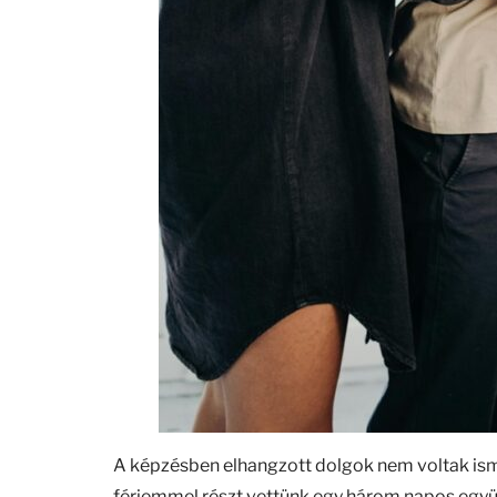
A képzésben elhangzott dolgok nem voltak is
férjemmel részt vettünk egy három napos együtt