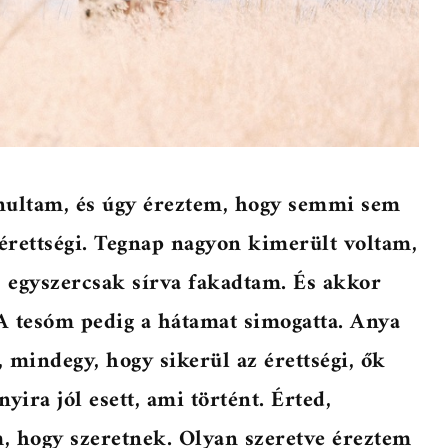
anultam, és úgy éreztem, hogy semmi sem
 érettségi. Tegnap nagyon kimerült voltam,
 egyszercsak sírva fakadtam. És akkor
 A tesóm pedig a hátamat simogatta. Anya
 mindegy, hogy sikerül az érettségi, ők
yira jól esett, ami történt. Érted,
, hogy szeretnek. Olyan szeretve éreztem