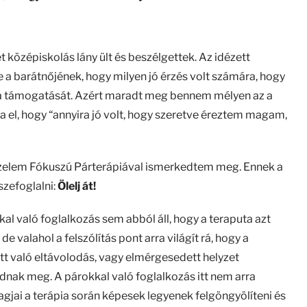
középiskolás lány ült és beszélgettek. Az idézett
e a barátnőjének, hogy milyen jó érzés volt számára, hogy
, a támogatását. Azért maradt meg bennem mélyen az a
 el, hogy “annyira jó volt, hogy szeretve éreztem magam,
rzelem Fókuszú Párterápiával ismerkedtem meg. Ennek a
szefoglalni:
Ölelj át!
al való foglalkozás sem abból áll, hogy a teraputa azt
 valahol a felszólítás pont arra világít rá, hogy a
t való eltávolodás, vagy elmérgesedett helyzet
nak meg. A párokkal való foglalkozás itt nem arra
agjai a terápia során képesek legyenek felgöngyölíteni és