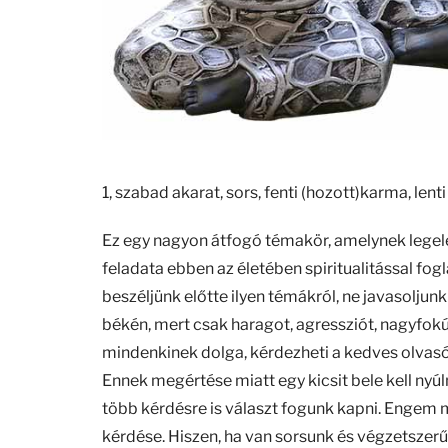
1, szabad akarat, sors, fenti (hozott)karma, len
Ez egy nagyon átfogó témakör, amelynek lege
feladata ebben az életében spiritualitással fogla
beszéljünk előtte ilyen témákról, ne javasoljunk
békén, mert csak haragot, agressziót, nagyfokú e
mindenkinek dolga, kérdezheti a kedves olvasó
Ennek megértése miatt egy kicsit bele kell nyúl
több kérdésre is választ fogunk kapni. Engem m
kérdése. Hiszen, ha van sorsunk és végzetszer