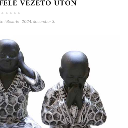
 FELÉ VEZETŐ ÚTON
lmi Beatrix
2024. december 3.
-