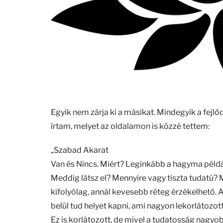
Egyik nem zárja ki a másikat. Mindegyik a fejlőd
írtam, melyet az oldalamon is közzé tettem:
„Szabad Akarat
Van és Nincs. Miért? Leginkább a hagyma példájá
Meddig látsz el? Mennyire vagy tiszta tudatú?
kifolyólag, annál kevesebb réteg érzékelhető. A
belül tud helyet kapni, ami nagyon lekorlátozott
Ez is korlátozott, de mivel a tudatosság nagyobb