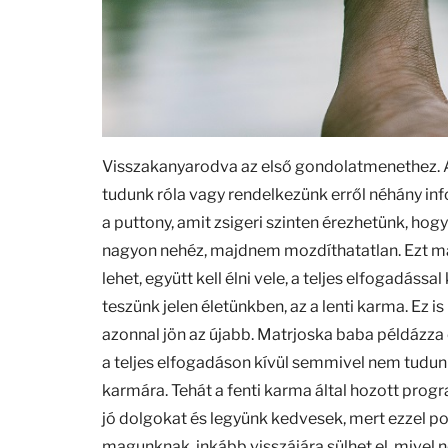
Visszakanyarodva az első gondolatmenethez. A 
tudunk róla vagy rendelkezünk erről néhány inf
a puttony, amit zsigeri szinten érezhetünk, ho
nagyon nehéz, majdnem mozdíthatatlan. Ezt más 
lehet, együtt kell élni vele, a teljes elfogadáss
teszünk jelen életünkben, az a lenti karma. Ez i
azonnal jön az újabb. Matrjoska baba példázza e
a teljes elfogadáson kívül semmivel nem tudunk
karmára. Tehát a fenti karma által hozott progr
jó dolgokat és legyünk kedvesek, mert ezzel p
magunknak, inkább visszájára sülhet el, mivel 