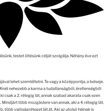
ésünk, testet öltésünk célját szolgálja. Néhány éve ezt
val lehet szemléltetni. Te vagy a középpontja, a belseje.
 Minél nehezebb a karma a tudatlanságból, éretlenségből
ki csak a 2. rétegig lát, annak szabad akarata csak ezen
. Mindjárt több mozgástere van annak, aki a 4. rétegig lát.
, több valóságréteget lát át. Aki az utolsó héjnak is