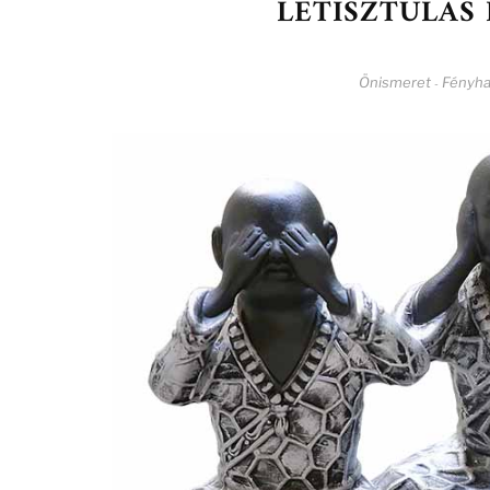
LETISZTULÁS
Önismeret
Fényha
-