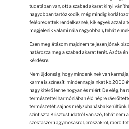
tudatában van, ott a szabad akarat kinyilváníth
nagyobban tartózkodik, még mindig korlátozott.
felébredettek rendelkeznek, kik egyek azzal a t
megjelenik valami nála nagyobban, tehát ennek 
Ezen meglátásom majdnem teljesen jónak bizony
határozza meg a szabad akarat terét. Azóta én
kérdésre.
Nem újdonság, hogy mindenkinek van karmája, 
karma is színesíti mindennapjainkat kb.2000 év
nagy kitérő lenne hogyan és miért. De elég, h
természettel harmóniában élő népre ráerőltett
természetét, sajnos mélyzuhanásba kerültünk. 
színtiszta Krisztustudatról van szó, tehát ne
szektaszerű agymosásról, erőszakról, ráerőltet