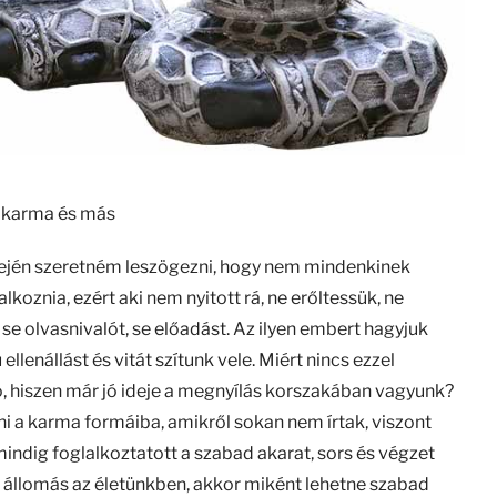
ti karma és más
lején szeretném leszögezni, hogy nem mindenkinek
lkoznia, ezért aki nem nyitott rá, ne erőltessük, ne
 se olvasnivalót, se előadást. Az ilyen embert hagyjuk
llenállást és vitát szítunk vele. Miért nincs ezzel
, hiszen már jó ideje a megnyílás korszakában vagyunk?
ni a karma formáiba, amikről sokan nem írtak, viszont
indig foglalkoztatott a szabad akarat, sors és végzet
ű állomás az életünkben, akkor miként lehetne szabad