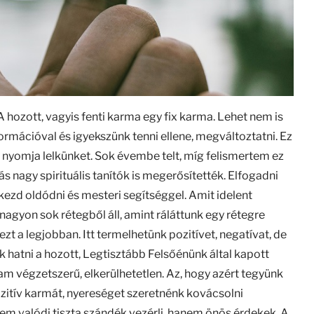
hozott, vagyis fenti karma egy fix karma. Lehet nem is
ormációval és igyekszünk tenni ellene, megváltoztatni. Ez
gy nyomja lelkünket. Sok évembe telt, míg felismertem ez
nagy spirituális tanítók is megerősítették. Elfogadni
al kezd oldódni és mesteri segítséggel. Amit idelent
s nagyon sok rétegből áll, amint ráláttunk egy rétegre
zt a legjobban. Itt termelhetünk pozitívet, negatívat, de
 hatni a hozott, Legtisztább Felsőénünk által kapott
am végzetszerű, elkerülhetetlen. Az, hogy azért tegyünk
ozitív karmát, nyereséget szeretnénk kovácsolni
nem valódi tiszta szándék vezérli, hanem önös érdekek. A