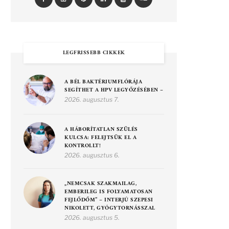
LEGFRISSEBB CIKKEK
A BÉL BAKTÉRIUMFLÓRÁJA
SEGÍTHET A HPV LEGYŐZÉSÉBEN –
2026. augusztus 7.
A HÁBORÍTATLAN SZÜLÉS
KULCSA: FELEJTSÜK EL A
KONTROLLT!
2026. augusztus 6.
„NEMCSAK SZAKMAILAG,
EMBERILEG IS FOLYAMATOSAN
FEJLŐDŐM” – INTERJÚ SZEPESI
NIKOLETT, GYÓGYTORNÁSSZAL
2026. augusztus 5.