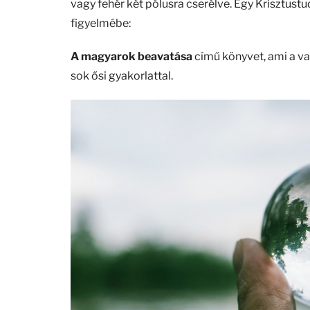
vagy fehér két pólusra cserélve. Egy Krisztustu
figyelmébe:
A magyarok beavatása
című könyvet, ami a val
sok ősi gyakorlattal.