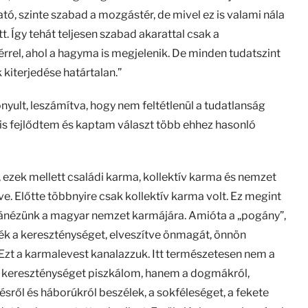
ató, szinte szabad a mozgástér, de mivel ez is valami nála
 Így tehát teljesen szabad akarattal csak a
érrel, ahol a hagyma is megjelenik. De minden tudatszint
kiterjedése határtalan.”
ult, leszámítva, hogy nem feltétlenül a tudatlanság
 is fejlődtem és kaptam választ több ehhez hasonló
ezek mellett családi karma, kollektív karma és nemzet
e. Előtte többnyire csak kollektív karma volt. Ez megint
a ránézünk a magyar nemzet karmájára. Amióta a „pogány”,
ék a kereszténységet, elveszítve önmagát, önnön
Ezt a karmalevest kanalazzuk. Itt természetesen nem a
m a kereszténységet piszkálom, hanem a dogmákról,
ésről és háborúkról beszélek, a sokféleséget, a fekete