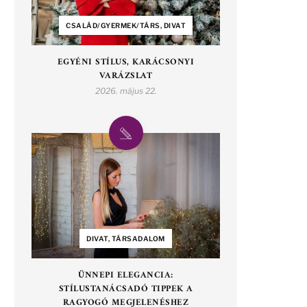
CSALÁD/GYERMEK/TÁRS, DIVAT
EGYÉNI STÍLUS, KARÁCSONYI
VARÁZSLAT
2026. május 22.
DIVAT, TÁRSADALOM
ÜNNEPI ELEGANCIA:
STÍLUSTANÁCSADÓ TIPPEK A
RAGYOGÓ MEGJELENÉSHEZ