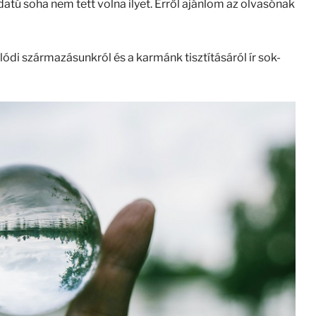
datú soha nem tett volna ilyet. Erről ajánlom az olvasónak
ódi származásunkról és a karmánk tisztításáról ír sok-