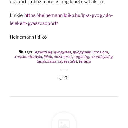
csoportomhoz március 5-ig lehet csatlakozni.
Linkje:
https://heinemannildiko.hu/lp/a-gyogyulo-
lelekert-gyaszcsoport/
Heinemann Ildikó
Tags
|
egészség
,
gyógyítás
,
gyógyulás
,
irodalom
,
irodalomterápia
,
lélek
,
önismeret
,
segítség
,
személyiség
,
tapasztalás
,
tapasztalat
,
terápia
0