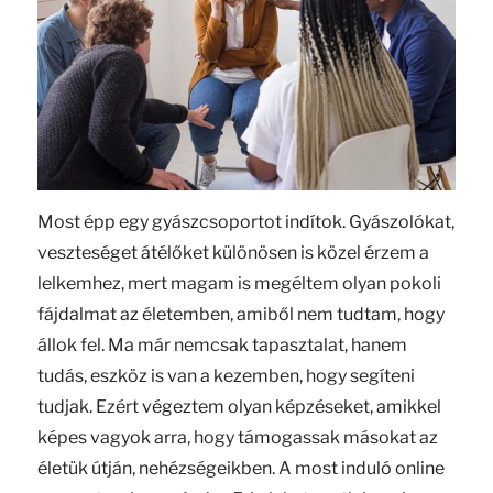
Most épp egy gyászcsoportot indítok. Gyászolókat,
veszteséget átélőket különösen is közel érzem a
lelkemhez, mert magam is megéltem olyan pokoli
fájdalmat az életemben, amiből nem tudtam, hogy
állok fel. Ma már nemcsak tapasztalat, hanem
tudás, eszköz is van a kezemben, hogy segíteni
tudjak. Ezért végeztem olyan képzéseket, amikkel
képes vagyok arra, hogy támogassak másokat az
életük útján, nehézségeikben. A most induló online