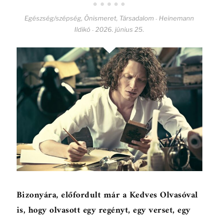
Egészség/szépség
,
Önismeret
,
Társadalom
Heinemann
-
Ildikó
2026. június 25.
-
Bizonyára, előfordult már a Kedves Olvasóval
is, hogy olvasott egy regényt, egy verset, egy