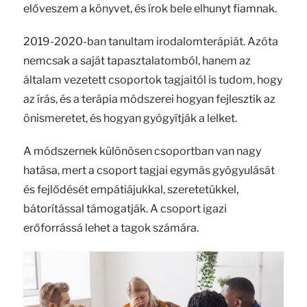
előveszem a könyvet, és írok bele elhunyt fiamnak.
2019-2020-ban tanultam irodalomterápiát. Azóta
nemcsak a saját tapasztalatomból, hanem az
általam vezetett csoportok tagjaitól is tudom, hogy
az írás, és a terápia módszerei hogyan fejlesztik az
önismeretet, és hogyan gyógyítják a lelket.
A módszernek különösen csoportban van nagy
hatása, mert a csoport tagjai egymás gyógyulását
és fejlődését empátiájukkal, szeretetükkel,
bátorítással támogatják. A csoport igazi
erőforrássá lehet a tagok számára.