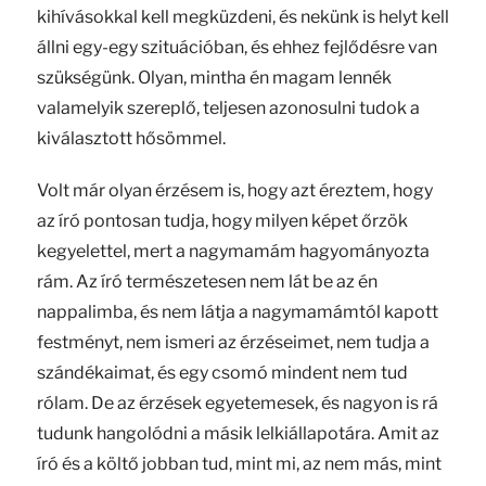
kihívásokkal kell megküzdeni, és nekünk is helyt kell
állni egy-egy szituációban, és ehhez fejlődésre van
szükségünk. Olyan, mintha én magam lennék
valamelyik szereplő, teljesen azonosulni tudok a
kiválasztott hősömmel.
Volt már olyan érzésem is, hogy azt éreztem, hogy
az író pontosan tudja, hogy milyen képet őrzök
kegyelettel, mert a nagymamám hagyományozta
rám. Az író természetesen nem lát be az én
nappalimba, és nem látja a nagymamámtól kapott
festményt, nem ismeri az érzéseimet, nem tudja a
szándékaimat, és egy csomó mindent nem tud
rólam. De az érzések egyetemesek, és nagyon is rá
tudunk hangolódni a másik lelkiállapotára. Amit az
író és a költő jobban tud, mint mi, az nem más, mint