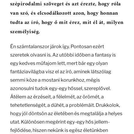
szépirodalmi szöveget és azt érezte, hogy róla
van szó, és elcsodálkozott azon, hogy honnan
tudta az író, hogy ő mit érez, mit él át, milyen
személyiség.
Én számtalanszor járok így. Pontosan ezért
szeretek olvasni is. Az utóbbi időben a fantasy is
egy kedves műfajom lett, mert bár egy olyan
fantáziavilágba visz el az író, aminek látszólag
semmi köze a mostani korunkhoz, mégis
azonosulni tudok egy-egy hőssel, szereplővel.
Átélem az érzéseit, a félelmét, az örömét, a
tehetetlenségét, a dühét, a problémáit. Drukkolok,
hogy jól döntsön az életében és megtalálja a helyes
utat. Különösen megérint egy-egy hős jellem-
fejlődése, hiszen nekünk is egész életünkben