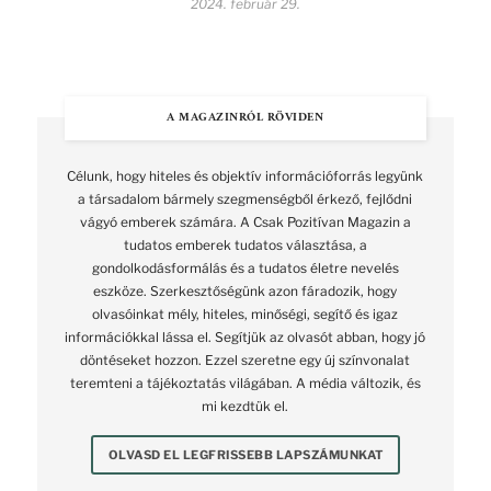
2024. február 29.
A MAGAZINRÓL RÖVIDEN
Célunk, hogy hiteles és objektív információforrás legyünk
a társadalom bármely szegmenségből érkező, fejlődni
vágyó emberek számára. A Csak Pozitívan Magazin a
tudatos emberek tudatos választása, a
gondolkodásformálás és a tudatos életre nevelés
eszköze. Szerkesztőségünk azon fáradozik, hogy
olvasóinkat mély, hiteles, minőségi, segítő és igaz
információkkal lássa el. Segítjük az olvasót abban, hogy jó
döntéseket hozzon. Ezzel szeretne egy új színvonalat
teremteni a tájékoztatás világában. A média változik, és
mi kezdtük el.
OLVASD EL LEGFRISSEBB LAPSZÁMUNKAT