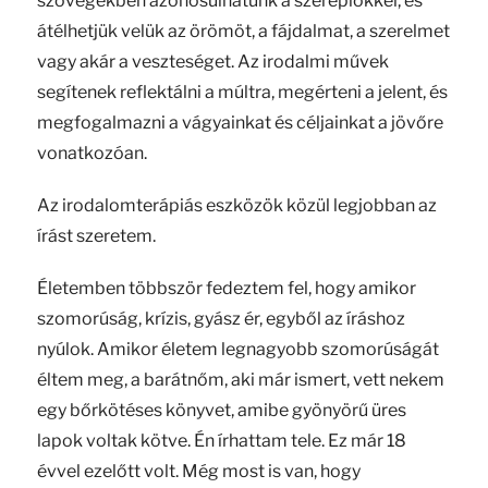
szövegekben azonosulhatunk a szereplőkkel, és
átélhetjük velük az örömöt, a fájdalmat, a szerelmet
vagy akár a veszteséget. Az irodalmi művek
segítenek reflektálni a múltra, megérteni a jelent, és
megfogalmazni a vágyainkat és céljainkat a jövőre
vonatkozóan.
Az irodalomterápiás eszközök közül legjobban az
írást szeretem.
Életemben többször fedeztem fel, hogy amikor
szomorúság, krízis, gyász ér, egyből az íráshoz
nyúlok. Amikor életem legnagyobb szomorúságát
éltem meg, a barátnőm, aki már ismert, vett nekem
egy bőrkötéses könyvet, amibe gyönyörű üres
lapok voltak kötve. Én írhattam tele. Ez már 18
évvel ezelőtt volt. Még most is van, hogy