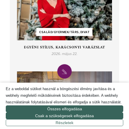
CSALÁD/GYERMEK/TÁRS, DIVAT
EGYÉNI STÍLUS, KARÁCSONYI VARÁZSLAT
2026. május 22.
Ez a weboldal sütiket használ a böngészési élmény javítása és a
webhely megfelelő működésének biztosítása érdekében. A webhely
használatának folytatásával elismeri és elfogadja a sütik használatát.
Összes elfogadása
Csak a szükségesek elfogadása
Részletek
DIVAT, TÁRSADALOM