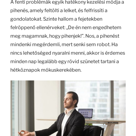
A fenti problémák egyik hatékony kezelési módja a
pihenés, amely feltölti a lelket, és felfrissíti a
gondolatokat. Szinte hallom a fejetekben
felröppenő ellenérveket: „De én nem engedhetem
meg magamnak, hogy pihenjek!”. Nos, a pihenést
mindenki megérdemli, mert senki sem robot. Ha
nincs lehetőséged nyaralni menni, akkor is érdemes
minden nap legalább egy rövid szünetet tartani a
hétköznapok mókuskerekében.