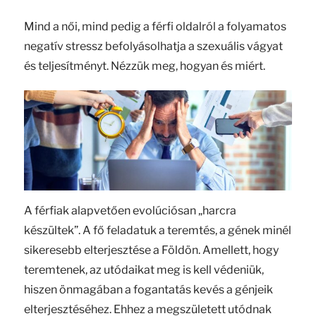
Mind a női, mind pedig a férfi oldalról a folyamatos
negatív stressz befolyásolhatja a szexuális vágyat
és teljesítményt. Nézzük meg, hogyan és miért.
A férfiak alapvetően evolúciósan „harcra
készültek”. A fő feladatuk a teremtés, a gének minél
sikeresebb elterjesztése a Földön. Amellett, hogy
teremtenek, az utódaikat meg is kell védeniük,
hiszen önmagában a fogantatás kevés a génjeik
elterjesztéséhez. Ehhez a megszületett utódnak