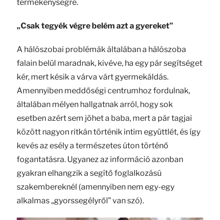
termékenységre.
„Csak tegyék végre belém azt a gyereket”
A hálószobai problémák általában a hálószoba
falain belül maradnak, kivéve, ha egy pár segítséget
kér, mert késik a várva várt gyermekáldás.
Amennyiben meddőségi centrumhoz fordulnak,
általában mélyen hallgatnak arról, hogy sok
esetben azért sem jöhet a baba, mert a pár tagjai
között nagyon ritkán történik intim együttlét, és így
kevés az esély a természetes úton történő
fogantatásra. Ugyanez az információ azonban
gyakran elhangzik a segítő foglalkozású
szakembereknél (amennyiben nem egy-egy
alkalmas „gyorssegélyről” van szó).