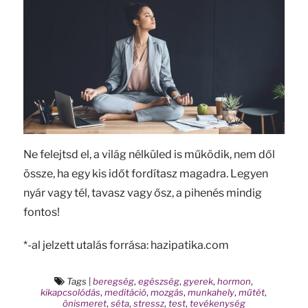
Ne felejtsd el, a világ nélküled is működik, nem dől
össze, ha egy kis időt fordítasz magadra. Legyen
nyár vagy tél, tavasz vagy ősz, a pihenés mindig
fontos!
*-al jelzett utalás forrása: hazipatika.com
Tags
|
beregség
,
egészség
,
gyerek
,
hormon
,
kikapcsolódás
,
meditáció
,
mozgás
,
munkahely
,
műtét
,
önismeret
,
séta
,
stressz
,
test
,
tevékenység