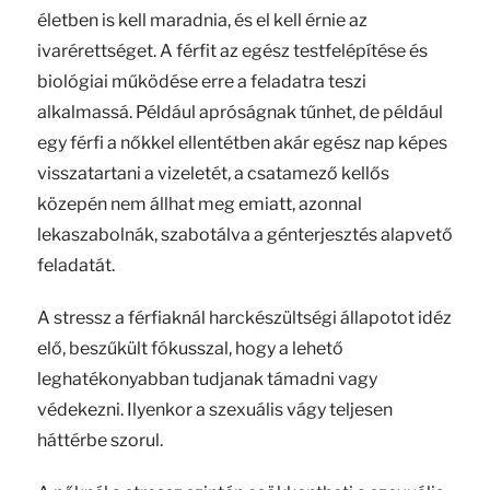
életben is kell maradnia, és el kell érnie az
ivarérettséget. A férfit az egész testfelépítése és
biológiai működése erre a feladatra teszi
alkalmassá. Például apróságnak tűnhet, de például
egy férfi a nőkkel ellentétben akár egész nap képes
visszatartani a vizeletét, a csatamező kellős
közepén nem állhat meg emiatt, azonnal
lekaszabolnák, szabotálva a génterjesztés alapvető
feladatát.
A stressz a férfiaknál harckészültségi állapotot idéz
elő, beszűkült fókusszal, hogy a lehető
leghatékonyabban tudjanak támadni vagy
védekezni. Ilyenkor a szexuális vágy teljesen
háttérbe szorul.