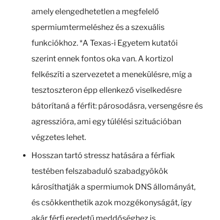
amely elengedhetetlen a megfelelő
spermiumtermeléshez és a szexuális
funkciókhoz. *A Texas-i Egyetem kutatói
szerint ennek fontos oka van. A kortizol
felkészíti a szervezetet a menekülésre, míg a
tesztoszteron épp ellenkező viselkedésre
bátorítaná a férfit: párosodásra, versengésre és
agresszióra, ami egy túlélési szituációban
végzetes lehet.
Hosszan tartó stressz hatására a férfiak
testében felszabaduló szabadgyökök
károsíthatják a spermiumok DNS állományát,
és csökkenthetik azok mozgékonyságát, így
akár férfi eredetű meddőséghez is