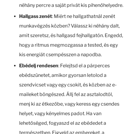
néhány percre a saját privát kis pihenőhelyedre.
Hallgass zenét
: Miért ne hallgathatnál zenét
munkavégzés közben? Válassz ki néhány dalt,
amit szeretsz, és hallgasd fejhallgatón. Engedd,
hogy a ritmus megmozgassa a tested, és egy
kis energiát csempésszen a napodba.
Ebédelj rendesen
: Felejtsd el a párperces
ebédszünetet, amikor gyorsan letolod a
szendvicset vagy egy csokit, és közben az e-
maileket böngészed. Állj fel az asztalodtól,
menj ki az étkezőbe, vagy keress egy csendes
helyet, vagy kényelmes padot. Ha van
lehetőséged, fogyaszd el az ebédedet a
természetben. Figyeld az embereket, a