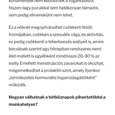
körülmények nem kedvezőek a fogantatásra,
hiszen nagy pocakkal sem hatékonyan támadni,
sem pedig elmenekülni nem lehet.
Ez a nőknél megnyilvánulhat csökkent libidó
formájában, csökken a szexuális vágy, és aktivitás,
ez pedig csökkenti a teherbeesés esélyeit is, amire
becslések szerint egy hónapban rendszeres nemi
élet mellett is egyébként mindössze 20-30 % az
esély. Emellett menstruációs zavarokat is okozhat,
megemelkedhet a prolaktin szint, amely ilyenkor
„természetes hormonális fogamzásgátlóként”
működik.
Hogyan válhatnak a hétköznapok pihentetőbbé a
munkahelyen?