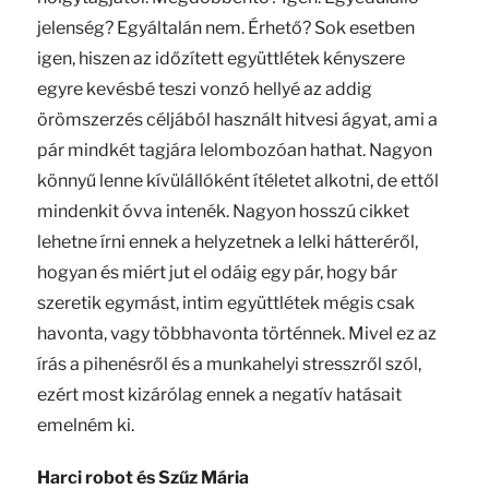
jelenség? Egyáltalán nem. Érhető? Sok esetben
igen, hiszen az időzített együttlétek kényszere
egyre kevésbé teszi vonzó hellyé az addig
örömszerzés céljából használt hitvesi ágyat, ami a
pár mindkét tagjára lelombozóan hathat. Nagyon
könnyű lenne kívülállóként ítéletet alkotni, de ettől
mindenkit óvva intenék. Nagyon hosszú cikket
lehetne írni ennek a helyzetnek a lelki hátteréről,
hogyan és miért jut el odáig egy pár, hogy bár
szeretik egymást, intim együttlétek mégis csak
havonta, vagy többhavonta történnek. Mivel ez az
írás a pihenésről és a munkahelyi stresszről szól,
ezért most kizárólag ennek a negatív hatásait
emelném ki.
Harci robot és Szűz Mária