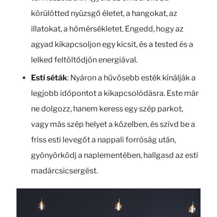
körülötted nyüzsgő életet, a hangokat, az
illatokat, a hőmérsékletet. Engedd, hogy az
agyad kikapcsoljon egy kicsit, és a tested és a
lelked feltöltődjön energiával.
Esti séták
: Nyáron a hűvösebb esték kínálják a
legjobb időpontot a kikapcsolódásra. Este már
ne dolgozz, hanem keress egy szép parkot,
vagy más szép helyet a közelben, és szívd be a
friss esti levegőt a nappali forróság után,
gyönyörködj a naplementében, hallgasd az esti
madárcsicsergést.