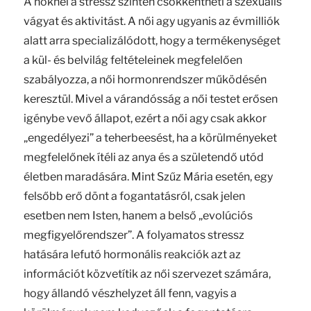
A nőknél a stressz szintén csökkentheti a szexuális
vágyat és aktivitást. A női agy ugyanis az évmilliók
alatt arra specializálódott, hogy a termékenységet
a kül- és belvilág feltételeinek megfelelően
szabályozza, a női hormonrendszer működésén
keresztül. Mivel a várandósság a női testet erősen
igénybe vevő állapot, ezért a női agy csak akkor
„engedélyezi” a teherbeesést, ha a körülményeket
megfelelőnek ítéli az anya és a születendő utód
életben maradására. Mint Szűz Mária esetén, egy
felsőbb erő dönt a fogantatásról, csak jelen
esetben nem Isten, hanem a belső „evolúciós
megfigyelőrendszer”. A folyamatos stressz
hatására lefutó hormonális reakciók azt az
információt közvetítik az női szervezet számára,
hogy állandó vészhelyzet áll fenn, vagyis a