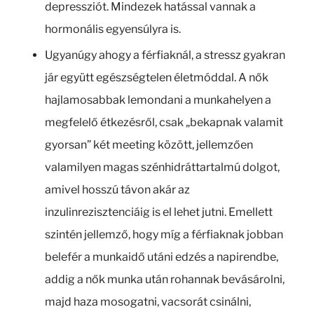
depressziót. Mindezek hatással vannak a
hormonális egyensúlyra is.
Ugyanúgy ahogy a férfiaknál, a stressz gyakran
jár együtt egészségtelen életmóddal. A nők
hajlamosabbak lemondani a munkahelyen a
megfelelő étkezésről, csak „bekapnak valamit
gyorsan” két meeting között, jellemzően
valamilyen magas szénhidráttartalmú dolgot,
amivel hosszú távon akár az
inzulinrezisztenciáig is el lehet jutni. Emellett
szintén jellemző, hogy míg a férfiaknak jobban
belefér a munkaidő utáni edzés a napirendbe,
addig a nők munka után rohannak bevásárolni,
majd haza mosogatni, vacsorát csinálni,