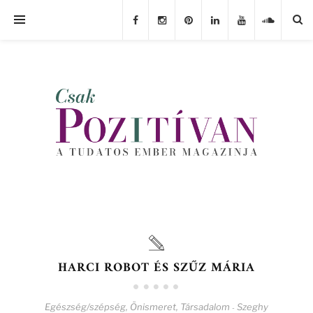
HARCI ROBOT ÉS SZŰZ MÁRIA
Egészség/szépség
,
Önismeret
,
Társadalom
Szeghy
-