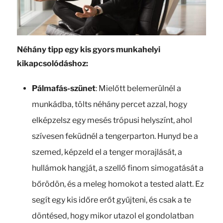
Néhány tipp egy kis gyors munkahelyi
kikapcsolódáshoz:
Pálmafás-szünet
: Mielőtt belemerülnél a
munkádba, tölts néhány percet azzal, hogy
elképzelsz egy mesés trópusi helyszínt, ahol
szívesen feküdnél a tengerparton. Hunyd be a
szemed, képzeld el a tenger morajlását, a
hullámok hangját, a szellő finom simogatását a
bőrödön, és a meleg homokot a tested alatt. Ez
segít egy kis időre erőt gyűjteni, és csak a te
döntésed, hogy mikor utazol el gondolatban