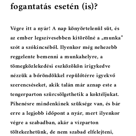
fogantatás esetén (is)?
Végre itt a nyár! A nap könyörtelenül süt, és
az ember legszívesebben kitörölné a „munka”
szót a szókincséből. Ilyenkor még nehezebb
reggelente bemenni a munkahelyre, a
tömegközlekedési eszközökön irigykedve
nézzük a bőröndökkel repülőtérre igyekvő
szerencséseket, akik talán már aznap este a
tengerparton szürcsölgethetik a koktéljukat.
Pihenésre mindenkinek szüksége van, és bár
erre a legjobb időpont a nyár, mert ilyenkor
végre a szabadban, akár a vízparton
töltekezhetünk, de nem szabad elfelejteni,