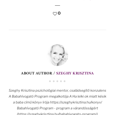
0
ABOUT AUTHOR /
SZEGHY KRISZTINA
Szeghy Krisztina pszichológiai mentor, családsegítő konzulens
A Babahívogató Program megalkotója A Ha lelki ok miatt késik
a baba című könyv írója https://szeghykrisztina.hu/konyv/
Babahívogató Program - program a várandósságért
(https://szeghykrisztina.hu/babahivogato-program/)