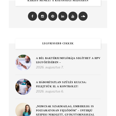
KERESS MINKET A KÖZÖSSÉGI MÉDIÁBAN
LEGFRISSEBB CIKKEK
A BÉL BAKTÉRIUMFLÓRÁJA SEGÍTHET A HPV
LEGYŐZÉSÉBEN –
2026. augusztus 7.
A HÁBORÍTATLAN SZÜLÉS KULCSA:
FELEJTSÜK EL A KONTROLLT!
2026. augusztus 6.
„NEMCSAK SZAKMAILAG, EMBERILEG IS
FOLYAMATOSAN FEJLŐDŐM” – INTERJÚ
SZEPESI NIKOLETT, GYÓGYTORNÁSSZAL