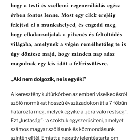
hogy a testi és szellemi regenerálódás egész
évben fontos lenne. Most egy cikk erejéig
felejtsd el a munkahelyed, és engedd meg,
hogy elkalauzoljalak a pihenés és feltöltődés
világába, amelynek a végén remélhetőleg te is
úgy döntesz majd, hogy minden nap adsz
magadnak egy kis időt a felfrissülésre.
„Aki nem dolgozik, ne is egyék!”
A keresztény kultúrkörben az emberi viselkedésről
szóló normákat hosszú évszázadokon át a 7 főbűn
határozta meg, melyek egyike a „jóra való restség”.
Ezt „lustaság”-ra szoktuk egyszerűsíteni, amelyet
számos magyar szólásunk és közmondásunk
szintén elítél. Emiatt a negatív jelentéstartalom