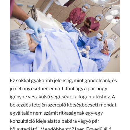
Ez sokkal gyakoribb jelenség, mint gondolnánk, és
jó néhány esetben emiatt dönt úgy a pár, hogy
igénybe vesz külső segítséget a fogantatáshoz. A
bekezdés tetején szereplő kétségbeesett mondat
egyáltalán nem számít ritkaságnak egy-egy
konzultáció ideje alatt a babára vágyó pár
hölgytagjától. Megdöbbentő? Igen. Egyedülálló